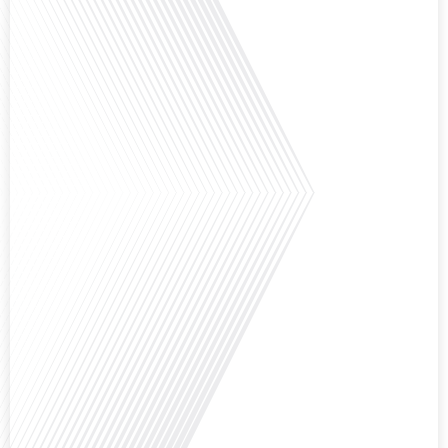
Avez-vous déjà pensé à l'impact du football sur l'intégration et la diplomatie
internationale ? Dans cet épisode de "Français dans le Monde", le média de la
mobilité internationale, nous explorons ce sujet fascinant à travers le
parcours inspirant d'Hugo Sanudo. Rejoignez-nous pour découvrir comment
le football peut être un vecteur puissant d'échanges culturels et
d'opportunités[...]
Avez-vous déjà réfléchi à l'impact que les expatriés français peuvent avoir sur
la politique et la société française ? Dans cet épisode exclusif proposé par
Français dans le Monde, le média de la mobilité internationale, nous
explorons ce sujet fascinant avec une invitée spéciale, qui nous offre un