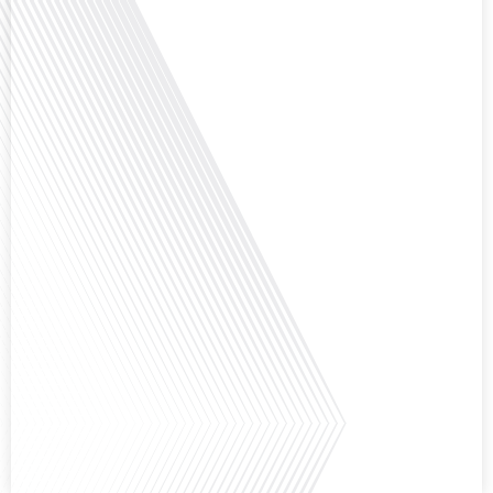
Avez-vous déjà envisagé comment le sport peut transformer une vie et ouvrir
des horizons culturels insoupçonnés ? Dans cet épisode proposé par La
radio des Français dans le monde dans le cadre de sa série "SPORT EXPAT",
nous explorons cette question fascinante en compagnie d'une invitée
exceptionnelle. Le sport n'est pas seulement une activité physique,[...]
Avez-vous déjà réfléchi à l'importance d'aborder les sujets délicats au sein
d'une relation amoureuse ? Français dans le monde (FDLM), le média de la
mobilité internationale nous invite à explorer cette question au micro de
Gauthier Seys : Sandy Kaufmann, auteure du livre "Les couples heureux
osent aborder les sujets qui fâchent". Ensemble, ils discutent[...]