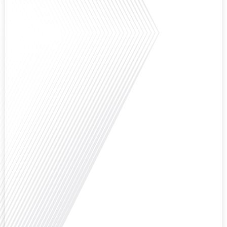
Avez-vous déjà réfléchi à la complexité de préparer votre retraite lorsque
vous avez vécu et travaillé dans plusieurs pays à travers le monde ? C'est une
question cruciale pour de nombreux expatriés français qui ont passé une
partie de leur vie professionnelle à l'international. Dans cet épisode de "10
minutes, le podcast des Français dans[...]
Avez-vous déjà envisagé de changer de région pour profiter d'un climat plus
ensoleillé et d'un cadre de vie différent ? Dans cet épisode de « 10 minutes,
le podcast des Français dans le monde » réalisé en partenariat avec Mon
chasseur immo, nous explorons les défis et les opportunités liés à la mobilité
internationale et à l'installation[...]