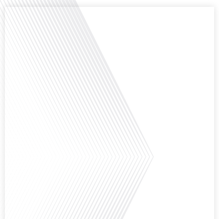
Comment la voix des expatriés est-elle entendue dans les couloirs de
l'Assemblée nationale ? Cette question, souvent posée mais rarement
explorée en profondeur, est au cœur de notre épisode d'aujourd'hui. Nous
vous invitons à réfléchir à l'impact des Français vivant à l'étranger sur la
politique nationale et à la manière dont leurs préoccupations sont prises[...]