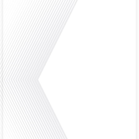
Avez-vous déjà envisagé de vivre dans un pays aussi complexe et fascinant
que la Russie en tant que Français expatrié ? Dans cet épisode proposé par
"Français dans le Monde (FDLM.fr), le média de la mobilité internationale,
nous explorons cette question en profondeur avec Valentin Le Normand, un
expatrié français qui a choisi de s'installer[...]
Comment l'éducation internationale peut-elle s'adapter aux défis modernes
tout en préservant son identité unique ? C'est la question que nous posons
aujourd'hui dans cet épisode proposé par le média "Français dans le Monde".
Avec des enjeux budgétaires et pédagogiques croissants, comment garantir
que l'éducation française à l'étranger continue de prospérer et de s'adapter
aux attentes[...]