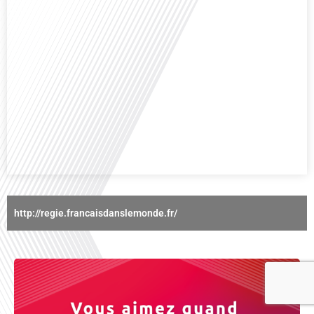
Avez-vous déjà réfléchi à l'importance d'aborder les sujets délicats au sein
d'une relation amoureuse ? Français dans le monde (FDLM), le média de la
mobilité internationale nous invite à explorer cette question au micro de
Gauthier Seys : Sandy Kaufmann, auteure du livre "Les couples heureux
osent aborder les sujets qui fâchent". Ensemble, ils discutent[...]
http://regie.francaisdanslemonde.fr/