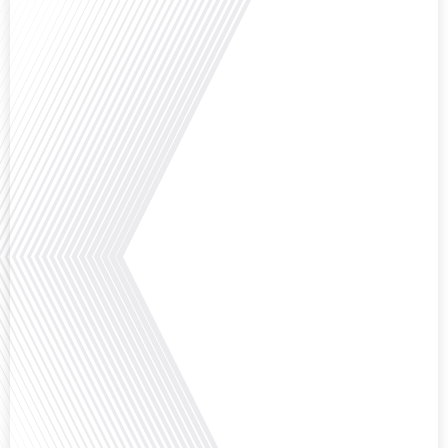
Comment la voix des expatriés est-elle entendue dans les couloirs de
l'Assemblée nationale ? Cette question, souvent posée mais rarement
explorée en profondeur, est au cœur de notre épisode d'aujourd'hui. Nous
vous invitons à réfléchir à l'impact des Français vivant à l'étranger sur la
politique nationale et à la manière dont leurs préoccupations sont prises[...]
Avez-vous déjà envisagé de vivre dans un pays aussi complexe et fascinant
que la Russie en tant que Français expatrié ? Dans cet épisode proposé par
"Français dans le Monde (FDLM.fr), le média de la mobilité internationale,
nous explorons cette question en profondeur avec Valentin Le Normand, un
expatrié français qui a choisi de s'installer[...]