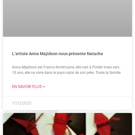
L’artiste Anna Majidson nous présente Natacha
Anna Majidson est Franco-Américaine, elle nait à Poitier mais vers
10 ans, elle va vivre dans le pays natal de son pére. Toute la famille
EN SAVOIR PLUS »
17/12/2021