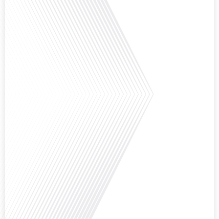
Comment l'éducation internationale peut-elle s'adapter aux défis modernes
tout en préservant son identité unique ? C'est la question que nous posons
aujourd'hui dans cet épisode proposé par le média "Français dans le Monde".
Avec des enjeux budgétaires et pédagogiques croissants, comment garantir
que l'éducation française à l'étranger continue de prospérer et de s'adapter
aux attentes[...]
Avez-vous déjà pensé à l'impact du football sur l'intégration et la diplomatie
internationale ? Dans cet épisode de "Français dans le Monde", le média de la
mobilité internationale, nous explorons ce sujet fascinant à travers le
parcours inspirant d'Hugo Sanudo. Rejoignez-nous pour découvrir comment
le football peut être un vecteur puissant d'échanges culturels et