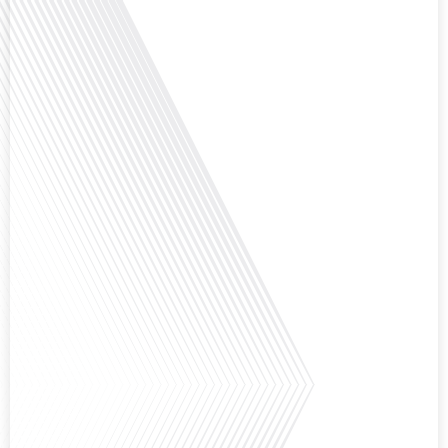
Avez-vous déjà envisagé de changer de région pour profiter d'un climat plus
ensoleillé et d'un cadre de vie différent ? Dans cet épisode de « 10 minutes,
le podcast des Français dans le monde » réalisé en partenariat avec Mon
chasseur immo, nous explorons les défis et les opportunités liés à la mobilité
internationale et à l'installation[...]
Avez-vous déjà envisagé comment le sport peut transformer une vie et ouvrir
des horizons culturels insoupçonnés ? Dans cet épisode proposé par La
radio des Français dans le monde dans le cadre de sa série "SPORT EXPAT",
nous explorons cette question fascinante en compagnie d'une invitée
exceptionnelle. Le sport n'est pas seulement une activité physique,[...]