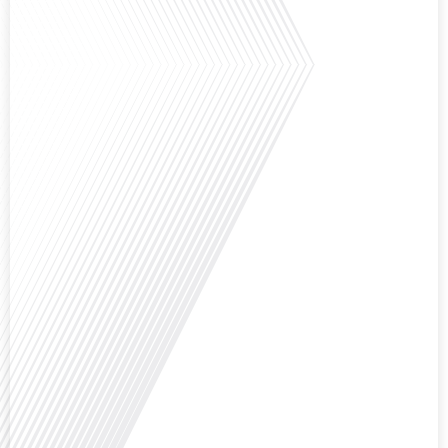
européennes, attire-t-elle autant de ressortissants français? Sur Français
dans le monde, le média de la mobilité internationale, en partenariat avec
Lepetitjournalcom, ,nous explorons les raisons de cette fascination et ce qui
rend Bruxelles[...]
Avez-vous déjà réfléchi à la complexité de préparer votre retraite lorsque
vous avez vécu et travaillé dans plusieurs pays à travers le monde ? C'est une
question cruciale pour de nombreux expatriés français qui ont passé une
partie de leur vie professionnelle à l'international. Dans cet épisode de "10
minutes, le podcast des Français dans[...]