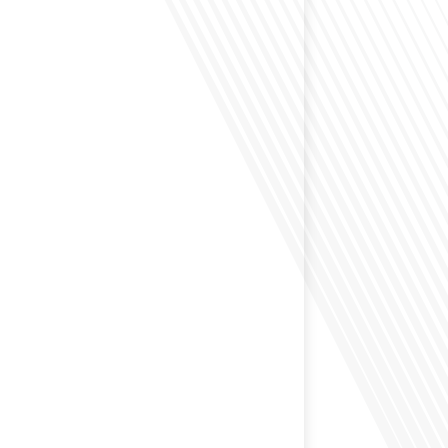
envisagé de vivre dans un pays aussi complexe et
 Russie en tant que Français expatrié ? Dans cet
 par "Français dans le Monde (FDLM.fr), le média de la
ationale, nous explorons cette question en profondeur
 Normand, un expatrié français qui a choisi de
cou en 2021.[...]
ion internationale peut-elle s'adapter aux défis