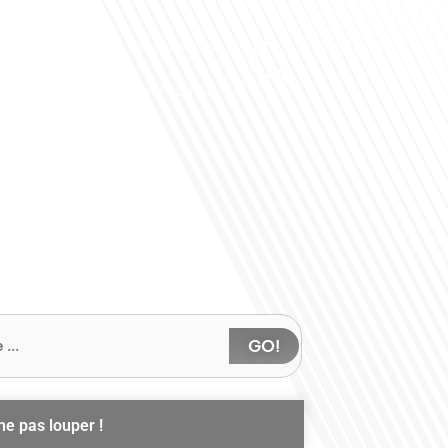
Club des Partenaires
Contactez-nous
Communiquez avec FDLM Pub
GO!
ne pas louper !