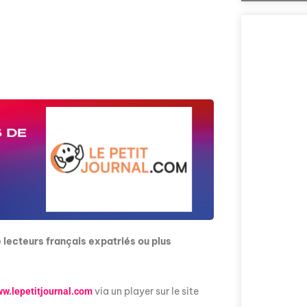
Comment la voix 
l'Assemblée nat
explorée en prof
Nous vous invito
sur la politique
e lecteurs français expatriés ou plus
prises en compte 
via un player sur le site
w.lepetitjournal.com