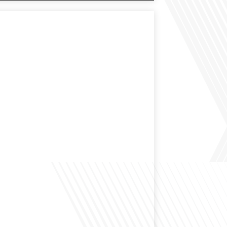
des expatriés est-elle entendue dans les couloirs de
ionale ? Cette question, souvent posée mais rarement
ondeur, est au cœur de notre épisode d'aujourd'hui.
ns à réfléchir à l'impact des Français vivant à l'étranger
 nationale et à la manière dont leurs préoccupations sont
par leurs[...]