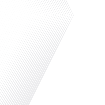
La 4e édition des Trophées des Français du Royaume-Uni va avoir lieu et Le 
de cet événement : mettre à l’honneur des Français expatriés qui font ray
soyez artiste, entrepreneur ou engagé dans l’humanitaire, vous qui faites v
un projet inspirant ou un parcours unique… Votre histoire a de la valeur et vo
de nationalité française, et vivre sur le sol britannique. Les candidatures so
aura lieu lors d’une soirée de prestige le 24 septembre à Londres. Le jury
mobilité internationale. C’est en[...]
Avez-vous déjà envisagé de tout quitter pour vivre une aventure à l'étrange
Français dans le monde" réalisé en partenariat avec Lepetitjournal.com, nous 
l'étranger avec notre invité Adrien Cendron Vallecalle. Que vous soyez déjà 
épisode vous offre un aperçu fascinant de la vie d'un Français à Buenos Aire