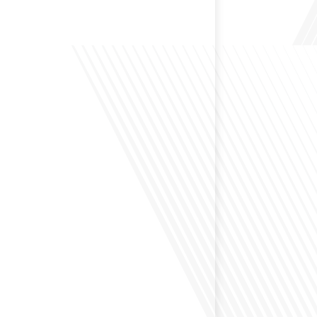
 Bruxelles est souvent appelée le Washington de
uoi cette ville, souvent associée à la pluie et aux
opéennes, attire-t-elle autant de ressortissants français?
s le monde, le média de la mobilité internationale, en
 Lepetitjournalcom, ,nous explorons les raisons de cette
 qui rend Bruxelles si unique et séduisante[...]
éfléchi à la complexité de préparer votre retraite
z vécu et travaillé dans plusieurs pays à travers le
ne question cruciale pour de nombreux expatriés
 passé une partie de leur vie professionnelle à