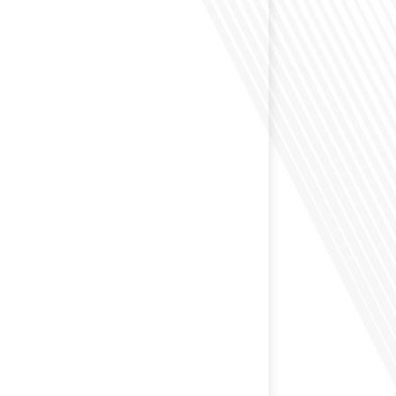
éfléchi à l'impact que les expatriés français peuvent
tique et la société française ? Dans cet épisode exclusif
nçais dans le Monde, le média de la mobilité
nous explorons ce sujet fascinant avec une invitée
us offre un aperçu précieux de la vie politique et des
nt[...]