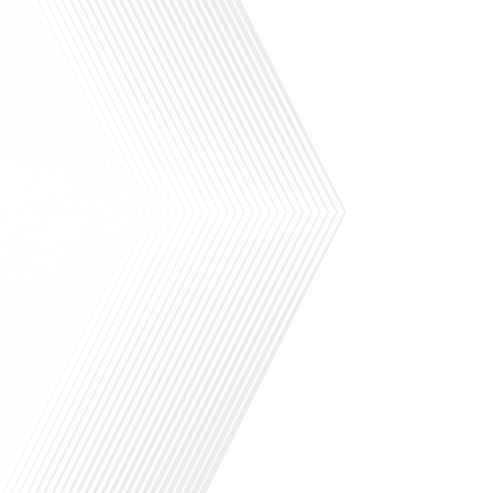
s'installer au Japon avec sa famille. Passionnée par les podcasts, elle voit
francophones dispersés aux quatre coins du globe. Aujourd'hui, elle partage
Saviez-vous que Bruxelles est souvent appelée le Washington de l'Europe ? P
aux institutions européennes, attire-t-elle autant de ressortissants françai
mobilité internationale, en partenariat avec Lepetitjournalcom, ,nous explor
Bruxelles si unique et séduisante pour les expatriés, notamment les Franç
cachés de cette capitale cosmopolite et comprendre pourquoi elle est un vérit
du jour est Nicolò Tissier, un journaliste franco-italien qui a décidé de pos
expériences internationales. Né à Paris et fort d'une double culture italien
passant[...]