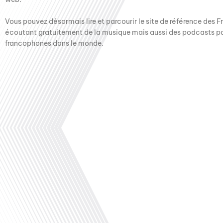
Vous pouvez désormais lire et parcourir le site de référence des F
écoutant gratuitement de la musique mais aussi des podcasts pas
francophones dans le monde.
Avez-vous déjà envisagé de vivre à l'étranger, dans un pays où la culture et 
vôtres ? Dans cet épisode proposé par "Français dans le Monde (FDLM), le m
explorons les défis et les découvertes de l'expatriation au Japon, un pay
futurisme et de traditions ancestrales. Notre invitée, Pauline Bocquillon, es
de Paris, Pauline a voyagé à travers le monde, vivant des expériences enri