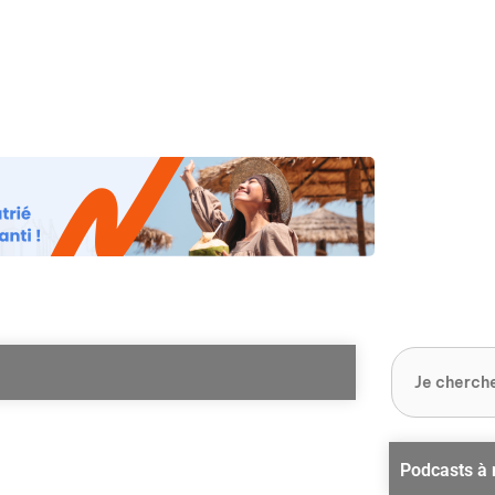
os
Nos podcasts
Podcasts INFOS
Dossiers Spéciaux
Vivre à …
Le 
Podcasts à 