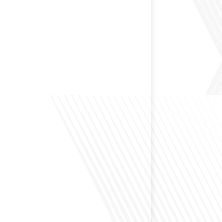
 préservant son identité unique ? C'est la question
 aujourd'hui dans cet épisode proposé par le média
le Monde". Avec des enjeux budgétaires et
oissants, comment garantir que l'éducation française à
nue de prospérer et de s'adapter aux attentes
familles et[...]
ensé à l'impact du football sur l'intégration et la
nationale ? Dans cet épisode de "Français dans le
 de la mobilité internationale, nous explorons ce sujet
ers le parcours inspirant d'Hugo Sanudo. Rejoignez-
vrir comment le football peut être un vecteur puissant
els et d'opportunités professionnelles à travers le[...]