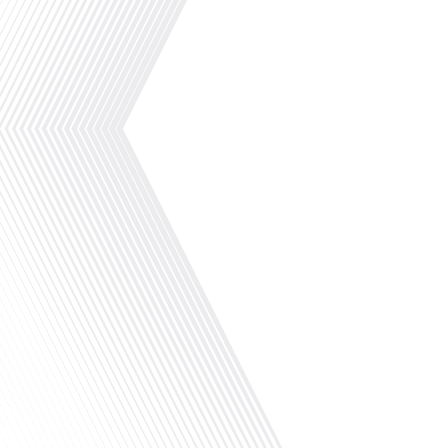
Avez-vous déjà envisagé de vous expatrier dans un pays où la capitale par
cas du Panama, où la capitale, Panama City, intrigue par son nom et attir
minutes" réalisé en partenariat avec Lepetitjournal.com, Gauthier Seys nous
en compagnie de Sacha Carion, un journaliste expatrié qui nous partage son
pays d'Amérique centrale. Sacha Carion, notre invité, est un jeune journalist
après un parcours académique et professionnel riche en expériences internat
développé une passion pour la langue espagnole dès le[...]