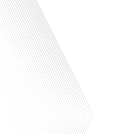
jeune responsable d'édition de 26 ans pour Lepetitjournal.com à Buenos Aire
un parcours unique qui l'a mené de la littérature au journalisme en passant
en Amérique latine. Passionné par la[...]
Dans cet épisode de "10 minutes, le podcast des Français dans le Monde",
située dans l'océan Arctique, en compagnie de son invitée Oriane Laromiguier
merveilles de la vie dans l'une des régions les plus septentrionales du glob
d'expédition polaire, passionnée par les voyages et la découverte de nouvelle
l'envie de s'émanciper et de voir le monde. Son parcours professionnel l'
Belle", et elle a également travaillé comme correspondante pour Radio Fran
entre son métier de journaliste et celui de guide sur des bateaux de croisière 