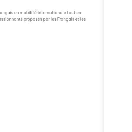
rançais en mobilité internationale tout en
sionnants proposés par les Français et les
Avez-vous déjà 
fascinant que la
épisode proposé
mobilité intern
avec Valentin Le
s'installer à Mos
les traditions sont radicalement différentes des
édia de la mobilité internationale", nous
s souvent perçu comme un mélange fascinant de
t une expatriée française vivant à Tokyo. Originaire
Comment l'éducat
chissantes en Asie du Sud-Est et en Europe avant de