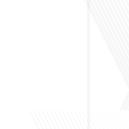
 Dans cet épisode de "10 minutes, le podcast des
e monde", nous abordons[...]
envisagé de changer de région pour profiter d'un climat
et d'un cadre de vie différent ? Dans cet épisode de « 10
ast des Français dans le monde » réalisé en partenariat
ur immo, nous explorons les défis et les opportunités
é internationale et à l'installation dans une nouvelle