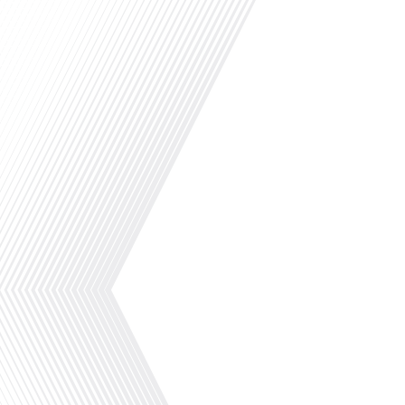
Avez-vous déjà envisagé de vous expatrier ou de revenir en France après une
étapes essentielles pour bien préparer cette transition? Dans cet épisode d
monde", nous explorons ces questions cruciales et bien plus encore. Les por
Un espace dédié à ceux qui vivent ou envisagent de vivre l'aventure de la mo
Bouhours, est le directeur éditorial et des partenariats chez Lepetitjourna
les francophones à l'étranger. Avec une présence dans 79 villes à travers l
d'informations pratiques pour ceux qui souhaitent s'expatrier ou qui vivent d