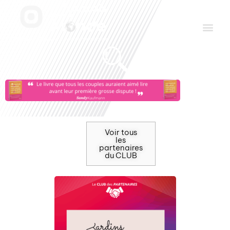
Aller
Men
au
contenu
Le Club des Partenaires
Communiquez avec FDLM Pub
Voir tous
les
partenaires
du CLUB