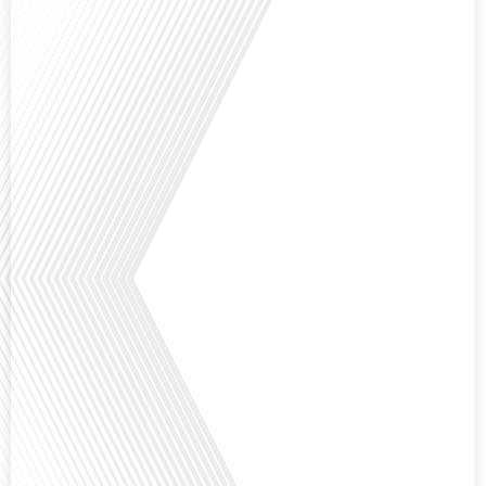
Comment la voix des expatriés est-elle entendue dans les couloirs de
l'Assemblée nationale ? Cette question, souvent posée mais rarement
explorée en profondeur, est au cœur de notre épisode d'aujourd'hui. Nous
vous invitons à réfléchir à l'impact des Français vivant à l'étranger sur la
politique nationale et à la manière dont leurs préoccupations sont prises[...]
Avez-vous déjà envisagé de vivre dans un pays aussi complexe et fascinant
que la Russie en tant que Français expatrié ? Dans cet épisode proposé par
"Français dans le Monde (FDLM.fr), le média de la mobilité internationale,
nous explorons cette question en profondeur avec Valentin Le Normand, un
expatrié français qui a choisi de s'installer[...]