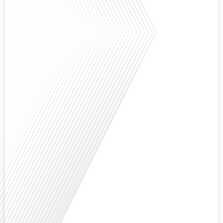
Pourquoi cette ville, souvent associée à la pluie et aux institutions
européennes, attire-t-elle autant de ressortissants français? Sur Français
dans le monde, le média de la mobilité internationale, en partenariat avec
Lepetitjournalcom, ,nous explorons les raisons de cette fascination et ce qui
rend Bruxelles[...]
Avez-vous déjà réfléchi à la complexité de préparer votre retraite lorsque
vous avez vécu et travaillé dans plusieurs pays à travers le monde ? C'est une
question cruciale pour de nombreux expatriés français qui ont passé une
partie de leur vie professionnelle à l'international. Dans cet épisode de "10
minutes, le podcast des Français dans[...]