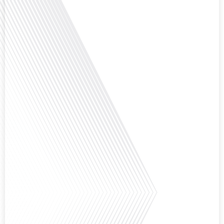
Avez-vous déjà envisagé de changer de région pour profiter d'un climat plus
ensoleillé et d'un cadre de vie différent ? Dans cet épisode de « 10 minutes,
le podcast des Français dans le monde » réalisé en partenariat avec Mon
chasseur immo, nous explorons les défis et les opportunités liés à la mobilité
internationale et à l'installation[...]
Avez-vous déjà envisagé comment le sport peut transformer une vie et ouvrir
des horizons culturels insoupçonnés ? Dans cet épisode proposé par La
radio des Français dans le monde dans le cadre de sa série "SPORT EXPAT",
nous explorons cette question fascinante en compagnie d'une invitée
exceptionnelle. Le sport n'est pas seulement une activité physique,[...]