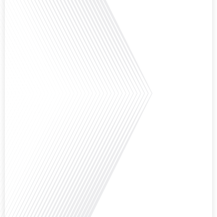
Comment l'éducation internationale peut-elle s'adapter aux défis modernes
tout en préservant son identité unique ? C'est la question que nous posons
aujourd'hui dans cet épisode proposé par le média "Français dans le Monde".
Avec des enjeux budgétaires et pédagogiques croissants, comment garantir
que l'éducation française à l'étranger continue de prospérer et de s'adapter
aux attentes[...]
Avez-vous déjà pensé à l'impact du football sur l'intégration et la diplomatie
internationale ? Dans cet épisode de "Français dans le Monde", le média de la
mobilité internationale, nous explorons ce sujet fascinant à travers le
parcours inspirant d'Hugo Sanudo. Rejoignez-nous pour découvrir comment