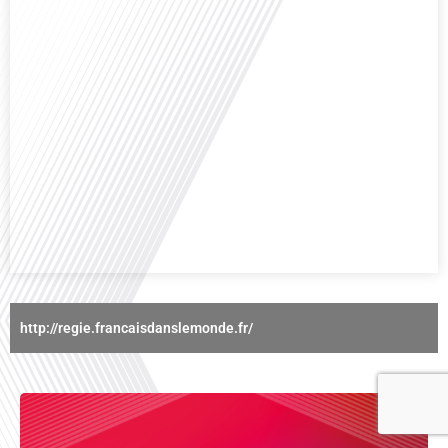
Avez-vous déjà réfléchi à l'importance d'aborder les sujets délicats au sein
d'une relation amoureuse ? Français dans le monde (FDLM), le média de la
mobilité internationale nous invite à explorer cette question au micro de
Gauthier Seys : Sandy Kaufmann, auteure du livre "Les couples heureux
osent aborder les sujets qui fâchent". Ensemble, ils discutent[...]
http://regie.francaisdanslemonde.fr/