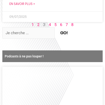
EN SAVOIR PLUS »
09/07/2025
3
1
2
4
5
6
7
8
GO!
Podcasts à ne pas louper !