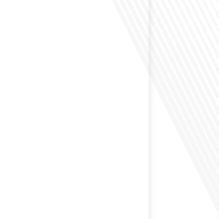
éfléchi à l'impact que les expatriés français peuvent
tique et la société française ? Dans cet épisode exclusif
nçais dans le Monde, le média de la mobilité
nous explorons ce sujet fascinant avec une invitée
us offre un aperçu précieux de la vie politique et des
nt[...]