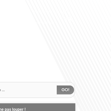
Club des Partenaires
Contactez-nous
Communiquez avec FDLM Pub
GO!
ne pas louper !