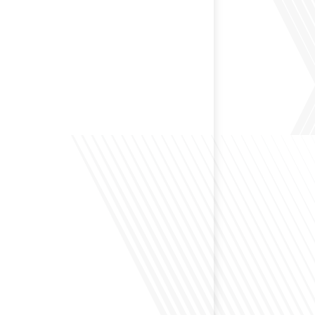
 préservant son identité unique ? C'est la question
 aujourd'hui dans cet épisode proposé par le média
le Monde". Avec des enjeux budgétaires et
oissants, comment garantir que l'éducation française à
nue de prospérer et de s'adapter aux attentes
familles et[...]
ensé à l'impact du football sur l'intégration et la
nationale ? Dans cet épisode de "Français dans le
 de la mobilité internationale, nous explorons ce sujet
ers le parcours inspirant d'Hugo Sanudo. Rejoignez-
vrir comment le football peut être un vecteur puissant
els et d'opportunités professionnelles à travers le[...]