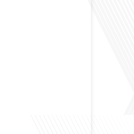
 passé une partie de leur vie professionnelle à
 Dans cet épisode de "10 minutes, le podcast des
e monde", nous abordons[...]
envisagé de changer de région pour profiter d'un climat
et d'un cadre de vie différent ? Dans cet épisode de « 10
ast des Français dans le monde » réalisé en partenariat
ur immo, nous explorons les défis et les opportunités
é internationale et à l'installation dans une nouvelle