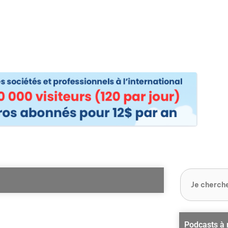
os
Nos podcasts
Podcasts INFOS
Dossiers Spéciaux
Vivre à …
Le 
Podcasts à 