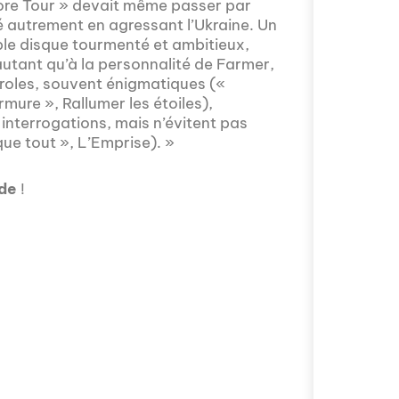
ore Tour » devait même passer par
 autrement en agressant l’Ukraine. Un
ble disque tourmenté et ambitieux,
utant qu’à la personnalité de Farmer,
aroles, souvent énigmatiques («
mure », Rallumer les étoiles),
Avez-vous déjà 
 interrogations, mais n’évitent pas
fascinant que la
que tout », L’Emprise). »
épisode proposé
mobilité intern
nde
!
avec Valentin Le
s'installer à Mos
Comment l'éducat