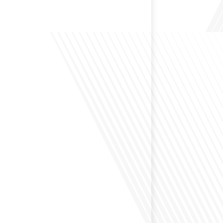
 Bruxelles est souvent appelée le Washington de
uoi cette ville, souvent associée à la pluie et aux
opéennes, attire-t-elle autant de ressortissants français?
s le monde, le média de la mobilité internationale, en
 Lepetitjournalcom, ,nous explorons les raisons de cette
 qui rend Bruxelles si unique et séduisante[...]
éfléchi à la complexité de préparer votre retraite
z vécu et travaillé dans plusieurs pays à travers le
ne question cruciale pour de nombreux expatriés