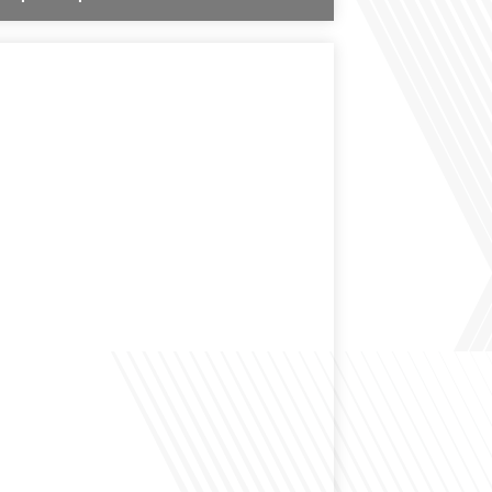
des expatriés est-elle entendue dans les couloirs de
ionale ? Cette question, souvent posée mais rarement
ondeur, est au cœur de notre épisode d'aujourd'hui.
ns à réfléchir à l'impact des Français vivant à l'étranger
 nationale et à la manière dont leurs préoccupations sont
par leurs[...]