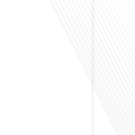
envisagé de vivre dans un pays aussi complexe et
 Russie en tant que Français expatrié ? Dans cet
 par "Français dans le Monde (FDLM.fr), le média de la
ationale, nous explorons cette question en profondeur
 Normand, un expatrié français qui a choisi de
cou en 2021.[...]
ion internationale peut-elle s'adapter aux défis