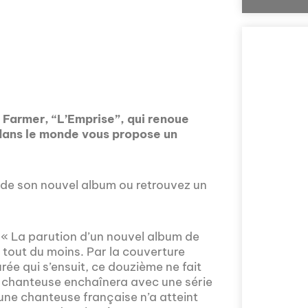
e Farmer, “L’Emprise”, qui renoue
dans le monde vous propose un
Comment la voix 
it de son nouvel album ou retrouvez un
l'Assemblée nat
explorée en prof
Nous vous invito
 « La parution d’un nouvel album de
sur la politique
tout du moins. Par la couverture
prises en compte 
ée qui s’ensuit, ce douzième ne fait
a chanteuse enchaînera avec une série
cune chanteuse française n’a atteint