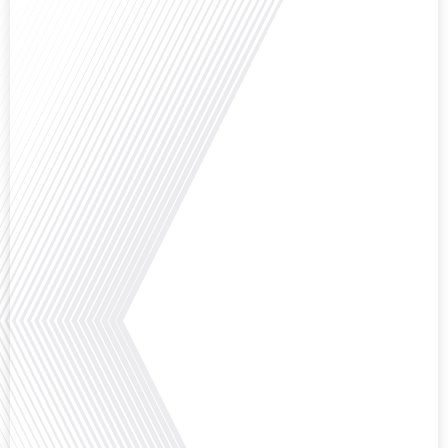
Comment la voix des expatriés est-elle entendue dans les couloirs de
l'Assemblée nationale ? Cette question, souvent posée mais rarement
explorée en profondeur, est au cœur de notre épisode d'aujourd'hui. Nous
vous invitons à réfléchir à l'impact des Français vivant à l'étranger sur la
politique nationale et à la manière dont leurs préoccupations sont prises[...]
Avez-vous déjà envisagé de vivre dans un pays aussi complexe et fascinant
que la Russie en tant que Français expatrié ? Dans cet épisode proposé par
"Français dans le Monde (FDLM.fr), le média de la mobilité internationale,