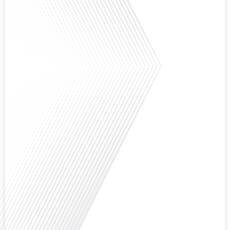
Saviez-vous que Bruxelles est souvent appelée le Washington de l'Europe ?
Pourquoi cette ville, souvent associée à la pluie et aux institutions
européennes, attire-t-elle autant de ressortissants français? Sur Français
dans le monde, le média de la mobilité internationale, en partenariat avec
Lepetitjournalcom, ,nous explorons les raisons de cette fascination et ce qui
rend Bruxelles[...]
Avez-vous déjà réfléchi à la complexité de préparer votre retraite lorsque
vous avez vécu et travaillé dans plusieurs pays à travers le monde ? C'est une
question cruciale pour de nombreux expatriés français qui ont passé une
partie de leur vie professionnelle à l'international. Dans cet épisode de "10