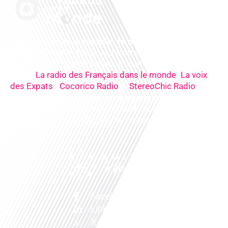
Français dans le monde, le média de la mobilité
internationale
. Préparez votre départ, vivez
mieux votre expatriation. Ecoutez nos
radios
en
ligne (
,
La radio des Français dans le monde
La voix
,
&
),
des Expats
Cocorico Radio
StereoChic Radio
nos
podcasts
& des
informations
sur tous les
sujets de votre quotidien : ,santé, business,
éducation, expériences partagées, experts…
Facebook
Linkedin
X