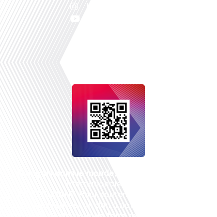
Instagram
Youtube
Français dans le monde
, le média de la mobilité
internationale est un média LIBRE &
INDEPENDANT. Pour soutenir notre travail, vous
pouvez réaliser un don à notre association :
Un
petit geste pour de faire avancer un GRAND