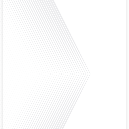
nous explorons cette question en profondeur avec Valentin Le Normand, un
expatrié français qui a choisi de s'installer[...]
Comment l'éducation internationale peut-elle s'adapter aux défis modernes
tout en préservant son identité unique ? C'est la question que nous posons
aujourd'hui dans cet épisode proposé par le média "Français dans le Monde".
Avec des enjeux budgétaires et pédagogiques croissants, comment garantir
que l'éducation française à l'étranger continue de prospérer et de s'adapter
aux attentes[...]