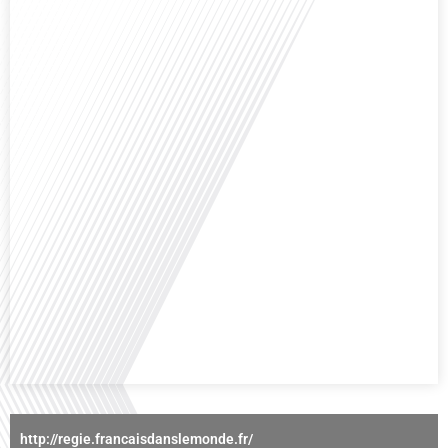
des horizons culturels insoupçonnés ? Dans cet épisode proposé par La
radio des Français dans le monde dans le cadre de sa série "SPORT EXPAT",
nous explorons cette question fascinante en compagnie d'une invitée
exceptionnelle. Le sport n'est pas seulement une activité physique,[...]
Avez-vous déjà réfléchi à l'importance d'aborder les sujets délicats au sein
d'une relation amoureuse ? Français dans le monde (FDLM), le média de la
mobilité internationale nous invite à explorer cette question au micro de
Gauthier Seys : Sandy Kaufmann, auteure du livre "Les couples heureux
osent aborder les sujets qui fâchent". Ensemble, ils discutent[...]
http://regie.francaisdanslemonde.fr/