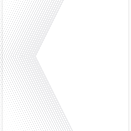
Avez-vous déjà pensé à l'impact du football sur l'intégration et la diplomatie
internationale ? Dans cet épisode de "Français dans le Monde", le média de la
mobilité internationale, nous explorons ce sujet fascinant à travers le
parcours inspirant d'Hugo Sanudo. Rejoignez-nous pour découvrir comment
le football peut être un vecteur puissant d'échanges culturels et
d'opportunités[...]
Avez-vous déjà réfléchi à l'impact que les expatriés français peuvent avoir sur
la politique et la société française ? Dans cet épisode exclusif proposé par
Français dans le Monde, le média de la mobilité internationale, nous
explorons ce sujet fascinant avec une invitée spéciale, qui nous offre un
aperçu précieux de la vie politique et[...]