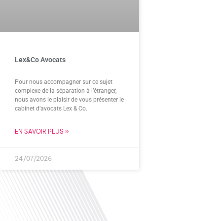
Lex&Co Avocats
Pour nous accompagner sur ce sujet
complexe de la séparation à l’étranger,
nous avons le plaisir de vous présenter le
cabinet d’avocats Lex & Co.
EN SAVOIR PLUS »
24/07/2026