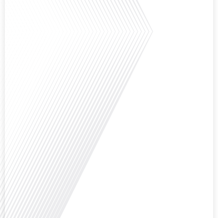
Saviez-vous que Bruxelles est souvent appelée le Washington de l'Europe ?
Pourquoi cette ville, souvent associée à la pluie et aux institutions
européennes, attire-t-elle autant de ressortissants français? Sur Français
dans le monde, le média de la mobilité internationale, en partenariat avec
Lepetitjournalcom, ,nous explorons les raisons de cette fascination et ce qui
rend Bruxelles si unique et séduisante[...]
Avez-vous déjà réfléchi à la complexité de préparer votre retraite lorsque
vous avez vécu et travaillé dans plusieurs pays à travers le monde ? C'est une