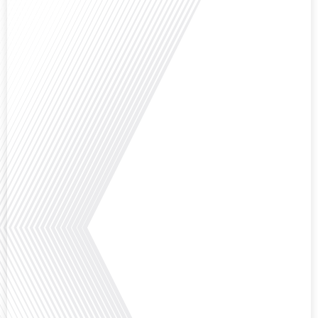
Avez-vous déjà envisagé comment le sport peut transformer une vie et ouvrir
des horizons culturels insoupçonnés ? Dans cet épisode proposé par La
radio des Français dans le monde dans le cadre de sa série "SPORT EXPAT",
nous explorons cette question fascinante en compagnie d'une invitée
exceptionnelle. Le sport n'est pas seulement une activité physique, mais un
vecteur de[...]
Avez-vous déjà réfléchi à l'importance d'aborder les sujets délicats au sein
d'une relation amoureuse ? Français dans le monde (FDLM), le média de la