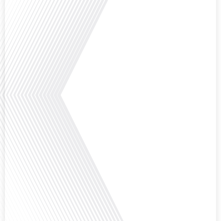
Avez-vous déjà envisagé de créer votre entreprise à l'étranger, et plus
précisément à Madrid ?Dans le cadre du dossier spécial « S’installer à
Madrid » réalisé avec le parrainage de Laplace Iberia, la référence du Conseil
en Gestion de Patrimoine dédié aux Français expatriés depuis plus de 30 ans
basé à Barcelone & Madrid et Monentreprise.es, bien plus qu’un comptable :
[...]