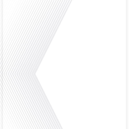
compte par leurs[...]
Avez-vous déjà envisagé de vivre dans un pays aussi complexe et fascinant
que la Russie en tant que Français expatrié ? Dans cet épisode proposé par
"Français dans le Monde (FDLM.fr), le média de la mobilité internationale,
nous explorons cette question en profondeur avec Valentin Le Normand, un
expatrié français qui a choisi de s'installer à Moscou en 2021.[...]