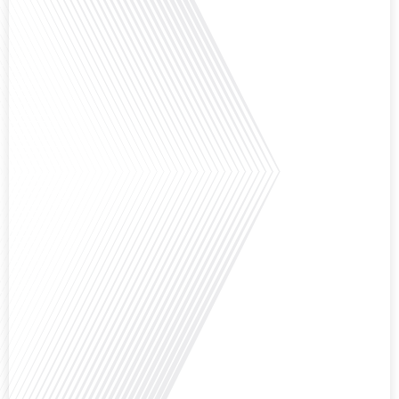
Comment l'éducation internationale peut-elle s'adapter aux défis modernes
tout en préservant son identité unique ? C'est la question que nous posons
aujourd'hui dans cet épisode proposé par le média "Français dans le Monde".
Avec des enjeux budgétaires et pédagogiques croissants, comment garantir
que l'éducation française à l'étranger continue de prospérer et de s'adapter
aux attentes changeantes des familles et[...]
Avez-vous déjà pensé à l'impact du football sur l'intégration et la diplomatie
internationale ? Dans cet épisode de "Français dans le Monde", le média de la
mobilité internationale, nous explorons ce sujet fascinant à travers le
parcours inspirant d'Hugo Sanudo. Rejoignez-nous pour découvrir comment