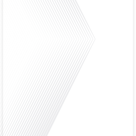
Qu'est-ce qui pousse des milliers de Français à travers le monde à s'engager
bénévolement pour accueillir leurs compatriotes expatriés ? Dans cet
épisode de "10 minutes, le podcast des Français dans le monde", nous
explorons le rôle crucial du réseau FIAFE dans la vie des expatriés
francophones : découvrons comment un réseau d'accueil peut transformer
une expérience d'expatriation avec[...]
Et si ce podcast était le début de votre nouvelle vie ? C'est la question que
pose Gauthier Seys dans cet épisode captivant de "10 minutes, le podcast
des Français dans le Monde". Alors que de plus en plus de Français
envisagent l'expatriation, l'île Maurice se présente comme une destination de
choix. Mais que faut-il savoir avant de faire[...]