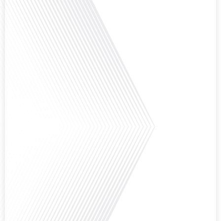
mobilité internationale nous invite à explorer cette question au micro de
Gauthier Seys : Sandy Kaufmann, auteure du livre "Les couples heureux
osent aborder les sujets qui fâchent". Ensemble, ils discutent de la manière
dont[...]
Avez-vous déjà pensé à la manière dont l'éducation pourrait s'adapter aux
besoins des enfants vivant aux quatre coins du monde ? Français dans le
monde (FDLM), le média de la mobilité internationale explore cette question
fascinante en abordant les défis et les opportunités de l'éducation
numérique pour les familles expatriées et les jeunes ayant des parcours
atypiques. Préparez-vous à[...]