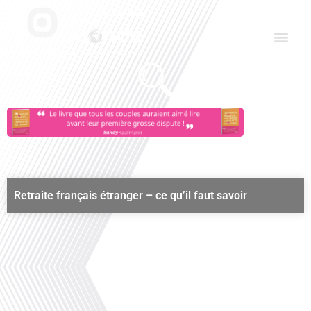
Aller
Men
au
contenu
Le Club des Partenaires
Communiquez avec FDLM Pub
Retraite français étranger – ce qu’il faut savoir
00:00