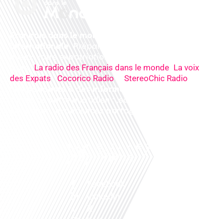
Français dans le monde, le média de la mobilité
internationale
. Préparez votre départ, vivez
mieux votre expatriation. Ecoutez nos
radios
en
ligne (
,
La radio des Français dans le monde
La voix
,
&
),
des Expats
Cocorico Radio
StereoChic Radio
nos
podcasts
& des
informations
sur tous les
sujets de votre quotidien : ,santé, business,
éducation, expériences partagées, experts…
Facebook
Linkedin
X