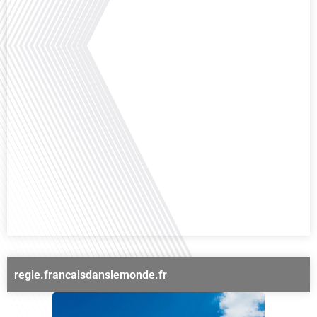
Avez-vous déjà rêvé de vivre le rêve américain ? Que ce soit pour vous, votre
famille ou votre entreprise, l'idée de s'installer aux États-Unis peut sembler
séduisante, mais elle est souvent parsemée de défis. Dans cet épisode de
Français dans le Monde, nous explorons les étapes essentielles pour réussir
votre transition vers une nouvelle vie américaine. Quels sont les[...]
regie.francaisdanslemonde.fr