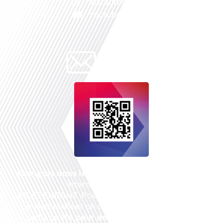
Instagram
Youtube
Français dans le monde
, le média de la mobilité
internationale est un média LIBRE &
INDEPENDANT. Pour soutenir notre travail, vous
pouvez réaliser un don à notre association :
Un
petit geste pour de faire avancer un GRAND