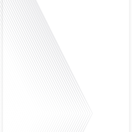
question cruciale pour de nombreux expatriés français qui ont passé une
partie de leur vie professionnelle à l'international. Dans cet épisode de "10
minutes, le podcast des Français dans le monde", nous abordons[...]
Avez-vous déjà envisagé de changer de région pour profiter d'un climat plus
ensoleillé et d'un cadre de vie différent ? Dans cet épisode de « 10 minutes,
le podcast des Français dans le monde » réalisé en partenariat avec Mon
chasseur immo, nous explorons les défis et les opportunités liés à la mobilité
internationale et à l'installation dans une nouvelle région.[...]