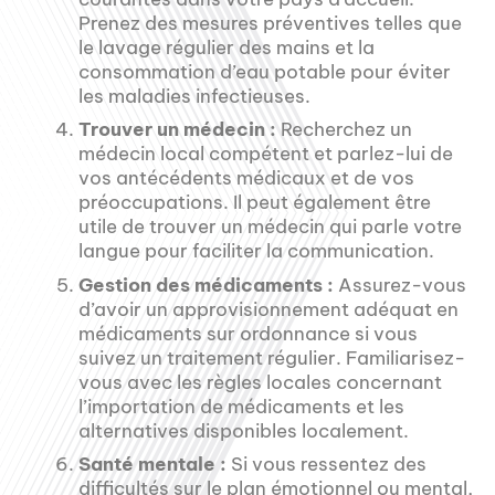
Prenez des mesures préventives telles que
le lavage régulier des mains et la
consommation d’eau potable pour éviter
les maladies infectieuses.
Trouver un médecin :
Recherchez un
médecin local compétent et parlez-lui de
vos antécédents médicaux et de vos
préoccupations. Il peut également être
utile de trouver un médecin qui parle votre
langue pour faciliter la communication.
Gestion des médicaments :
Assurez-vous
d’avoir un approvisionnement adéquat en
médicaments sur ordonnance si vous
suivez un traitement régulier. Familiarisez-
vous avec les règles locales concernant
l’importation de médicaments et les
alternatives disponibles localement.
Santé mentale :
Si vous ressentez des
difficultés sur le plan émotionnel ou mental,