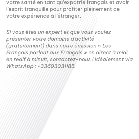
votre santé en tant qu’expatrié français et avoir
l’esprit tranquille pour profiter pleinement de
votre expérience à l’étranger.
Si vous êtes un expert et que vous voulez
présenter votre domaine d’activité
(gratuitement) dans notre émission « Les
Français parlent aux Français » en direct à midi,
en redif à minuit, contactez-nous ! Idéalement via
WhatsApp : +33603031185.
Août 2024
00:00