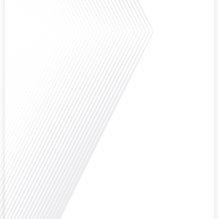
Avez-vous déjà pensé à l'impact du football sur l'intégration et la diplomatie
internationale ? Dans cet épisode de "Français dans le Monde", le média de la
mobilité internationale, nous explorons ce sujet fascinant à travers le
parcours inspirant d'Hugo Sanudo. Rejoignez-nous pour découvrir comment
le football peut être un vecteur puissant d'échanges culturels et
d'opportunités[...]
Avez-vous déjà réfléchi à l'impact que les expatriés français peuvent avoir sur
la politique et la société française ? Dans cet épisode exclusif proposé par