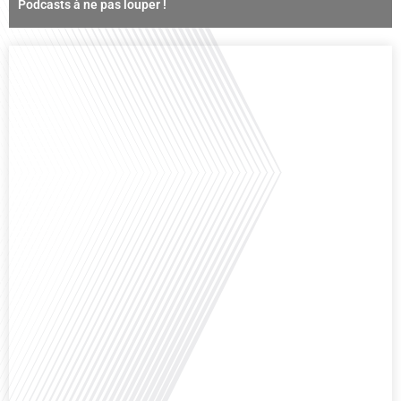
Podcasts à ne pas louper !
Comment la voix des expatriés est-elle entendue dans les couloirs de
l'Assemblée nationale ? Cette question, souvent posée mais rarement
explorée en profondeur, est au cœur de notre épisode d'aujourd'hui. Nous
vous invitons à réfléchir à l'impact des Français vivant à l'étranger sur la
politique nationale et à la manière dont leurs préoccupations sont prises[...]