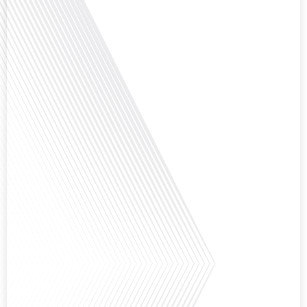
Français dans le Monde, le média de la mobilité internationale, nous
explorons ce sujet fascinant avec une invitée spéciale, qui nous offre un
aperçu précieux de la vie politique et[...]
Saviez-vous que Bruxelles est souvent appelée le Washington de l'Europe ?
Pourquoi cette ville, souvent associée à la pluie et aux institutions
européennes, attire-t-elle autant de ressortissants français? Sur Français
dans le monde, le média de la mobilité internationale, en partenariat avec
Lepetitjournalcom, ,nous explorons les raisons de cette fascination et ce qui
rend Bruxelles[...]