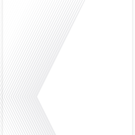
Avez-vous déjà réfléchi à la complexité de préparer votre retraite lorsque
vous avez vécu et travaillé dans plusieurs pays à travers le monde ? C'est une
question cruciale pour de nombreux expatriés français qui ont passé une
partie de leur vie professionnelle à l'international. Dans cet épisode de "10
minutes, le podcast des Français dans[...]
Avez-vous déjà envisagé de changer de région pour profiter d'un climat plus
ensoleillé et d'un cadre de vie différent ? Dans cet épisode de « 10 minutes,
le podcast des Français dans le monde » réalisé en partenariat avec Mon
chasseur immo, nous explorons les défis et les opportunités liés à la mobilité
internationale et à l'installation[...]