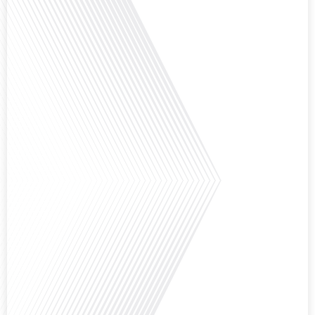
Avez-vous déjà envisagé comment le sport peut transformer une vie et ouvrir
des horizons culturels insoupçonnés ? Dans cet épisode proposé par La
radio des Français dans le monde dans le cadre de sa série "SPORT EXPAT",
nous explorons cette question fascinante en compagnie d'une invitée
exceptionnelle. Le sport n'est pas seulement une activité physique,[...]
Avez-vous déjà réfléchi à l'importance d'aborder les sujets délicats au sein
d'une relation amoureuse ? Français dans le monde (FDLM), le média de la
mobilité internationale nous invite à explorer cette question au micro de
Gauthier Seys : Sandy Kaufmann, auteure du livre "Les couples heureux
osent aborder les sujets qui fâchent". Ensemble, ils discutent[...]