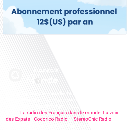
Français dans le monde, le média de la mobilité
internationale
. Préparez votre départ, vivez
mieux votre expatriation. Ecoutez nos
radios
en
ligne (
,
La radio des Français dans le monde
La voix
,
&
),
des Expats
Cocorico Radio
StereoChic Radio
nos
podcasts
& des
informations
sur tous les