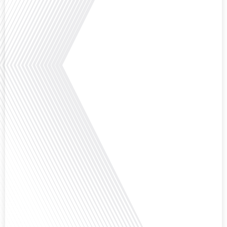
Avez-vous déjà envisagé de vivre dans un pays aussi complexe et fascinant
que la Russie en tant que Français expatrié ? Dans cet épisode proposé par
"Français dans le Monde (FDLM.fr), le média de la mobilité internationale,
nous explorons cette question en profondeur avec Valentin Le Normand, un
expatrié français qui a choisi de s'installer[...]
Comment l'éducation internationale peut-elle s'adapter aux défis modernes
tout en préservant son identité unique ? C'est la question que nous posons
aujourd'hui dans cet épisode proposé par le média "Français dans le Monde".
Avec des enjeux budgétaires et pédagogiques croissants, comment garantir
que l'éducation française à l'étranger continue de prospérer et de s'adapter
aux attentes[...]