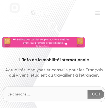
Aller
Men
au
contenu
Le Club des Partenaires
Communiquez avec FDLM Pub
L'info de la mobilité internationale
Actualités, analyses et conseils pour les Français
qui vivent, étudient ou travaillent à l’étranger.
GO!