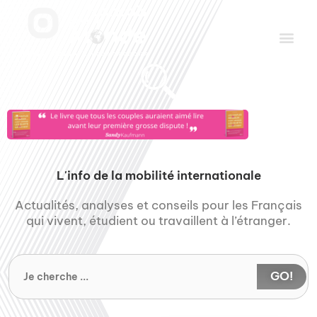
Aller
Men
au
contenu
Le Club des Partenaires
Communiquez avec FDLM Pub
L'info de la mobilité internationale
Actualités, analyses et conseils pour les Français
qui vivent, étudient ou travaillent à l’étranger.
GO!