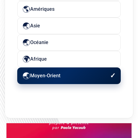
Amériques
Asie
Océanie
Afrique
Moyen-Orient