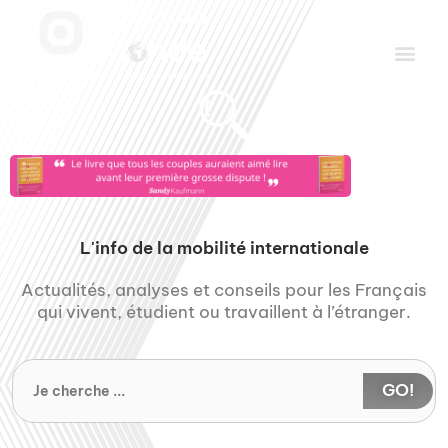
Aller
Men
au
contenu
Le Club des Partenaires
Communiquez avec FDLM Pub
L'info de la mobilité internationale
Actualités, analyses et conseils pour les Français
qui vivent, étudient ou travaillent à l’étranger.
GO!