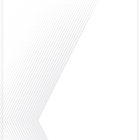
politique nationale et à la manière dont leurs préoccupations sont prises[...]
Avez-vous déjà envisagé de vivre dans un pays aussi complexe et fascinant
que la Russie en tant que Français expatrié ? Dans cet épisode proposé par
"Français dans le Monde (FDLM.fr), le média de la mobilité internationale,
nous explorons cette question en profondeur avec Valentin Le Normand, un
expatrié français qui a choisi de s'installer[...]
Comment l'éducation internationale peut-elle s'adapter aux défis modernes
tout en préservant son identité unique ? C'est la question que nous posons