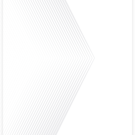
Avez-vous déjà réfléchi à la complexité de préparer votre retraite lorsque
vous avez vécu et travaillé dans plusieurs pays à travers le monde ? C'est une
question cruciale pour de nombreux expatriés français qui ont passé une
partie de leur vie professionnelle à l'international. Dans cet épisode de "10
minutes, le podcast des Français dans[...]
Avez-vous déjà envisagé de changer de région pour profiter d'un climat plus
ensoleillé et d'un cadre de vie différent ? Dans cet épisode de « 10 minutes,