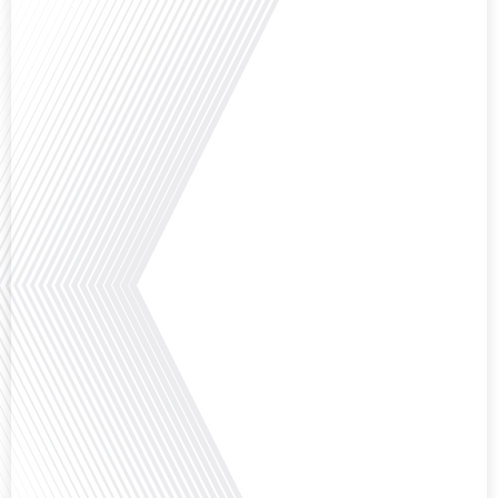
Avez-vous déjà réfléchi à l'impact que les expatriés français peuvent avoir sur
la politique et la société française ? Dans cet épisode exclusif proposé par
Français dans le Monde, le média de la mobilité internationale, nous
explorons ce sujet fascinant avec une invitée spéciale, qui nous offre un
aperçu précieux de la vie politique et[...]
Saviez-vous que Bruxelles est souvent appelée le Washington de l'Europe ?
Pourquoi cette ville, souvent associée à la pluie et aux institutions
européennes, attire-t-elle autant de ressortissants français? Sur Français
dans le monde, le média de la mobilité internationale, en partenariat avec
Lepetitjournalcom, ,nous explorons les raisons de cette fascination et ce qui
rend Bruxelles[...]