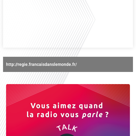
Avez-vous déjà réfléchi à l'importance d'aborder les sujets délicats au sein
d'une relation amoureuse ? Français dans le monde (FDLM), le média de la
mobilité internationale nous invite à explorer cette question au micro de
Gauthier Seys : Sandy Kaufmann, auteure du livre "Les couples heureux
osent aborder les sujets qui fâchent". Ensemble, ils discutent[...]
http://regie.francaisdanslemonde.fr/