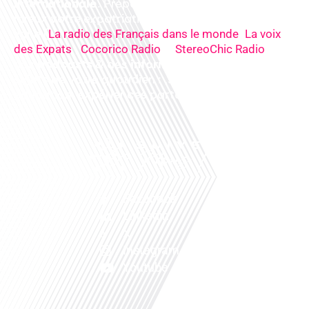
internationale
. Préparez votre départ, vivez
mieux votre expatriation. Ecoutez nos
radios
en
ligne (
,
La radio des Français dans le monde
La voix
,
&
),
des Expats
Cocorico Radio
StereoChic Radio
nos
podcasts
& des
informations
sur tous les
sujets de votre quotidien : ,santé, business,
éducation, expériences partagées, experts…
Facebook
Linkedin
X
Instagram
Youtube