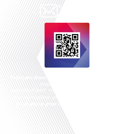
Français dans le monde
, le média de la mobilité
internationale est un média LIBRE &
INDEPENDANT. Pour soutenir notre travail, vous
pouvez réaliser un don à notre association :
Un
petit geste pour de faire avancer un GRAND
projet !