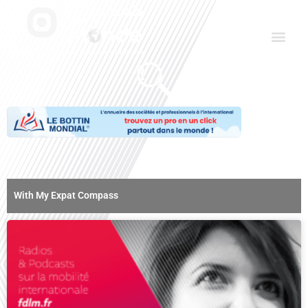
Aller
Men
au
contenu
Le Club des Partenaires
Communiquez avec FDLM Pub
With My Expat Compass