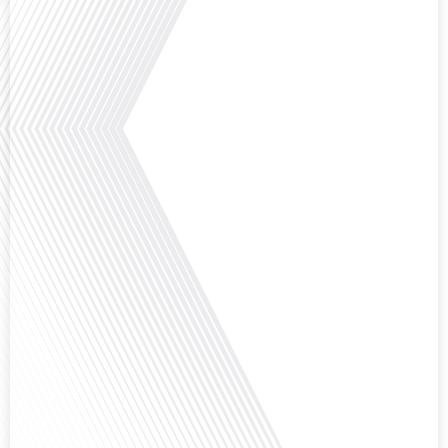
le podcast des Français dans le monde » réalisé en partenariat avec Mon
chasseur immo, nous explorons les défis et les opportunités liés à la mobilité
internationale et à l'installation[...]
Avez-vous déjà envisagé comment le sport peut transformer une vie et ouvrir
des horizons culturels insoupçonnés ? Dans cet épisode proposé par La
radio des Français dans le monde dans le cadre de sa série "SPORT EXPAT",
nous explorons cette question fascinante en compagnie d'une invitée
exceptionnelle. Le sport n'est pas seulement une activité physique,[...]