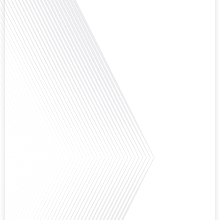
aujourd'hui dans cet épisode proposé par le média "Français dans le Monde".
Avec des enjeux budgétaires et pédagogiques croissants, comment garantir
que l'éducation française à l'étranger continue de prospérer et de s'adapter
aux attentes[...]
Avez-vous déjà pensé à l'impact du football sur l'intégration et la diplomatie
internationale ? Dans cet épisode de "Français dans le Monde", le média de la
mobilité internationale, nous explorons ce sujet fascinant à travers le
parcours inspirant d'Hugo Sanudo. Rejoignez-nous pour découvrir comment
le football peut être un vecteur puissant d'échanges culturels et
d'opportunités[...]