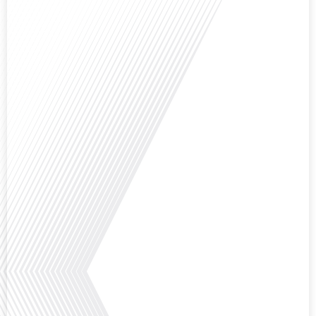
Avez-vous déjà envisagé comment le sport peut transformer une vie et ouvrir
des horizons culturels insoupçonnés ? Dans cet épisode proposé par La
radio des Français dans le monde dans le cadre de sa série "SPORT EXPAT",
nous explorons cette question fascinante en compagnie d'une invitée
exceptionnelle. Le sport n'est pas seulement une activité physique,[...]
Avez-vous déjà réfléchi à l'importance d'aborder les sujets délicats au sein
d'une relation amoureuse ? Français dans le monde (FDLM), le média de la