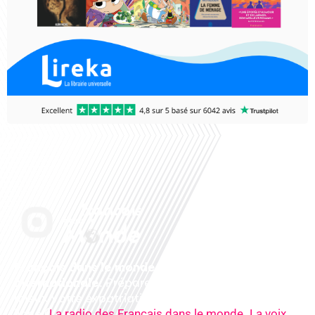
Français dans le monde, le média de la mobilité
internationale
. Préparez votre départ, vivez
mieux votre expatriation. Ecoutez nos
radios
en
ligne (
,
La radio des Français dans le monde
La voix