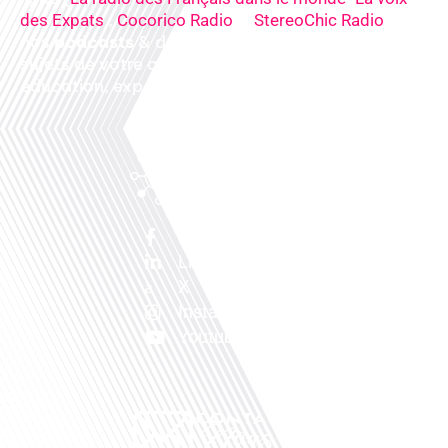
,
&
),
des Expats
Cocorico Radio
StereoChic Radio
nos
podcasts
& des
informations
sur tous les
sujets de votre quotidien : ,santé, business,
éducation, expériences partagées, experts…
Facebook
Linkedin
X
Instagram
Youtube