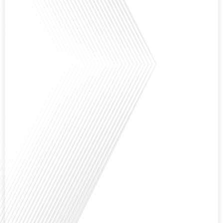
Avez-vous déjà réfléchi à l'impact que les expatriés français peuvent avoir sur
la politique et la société française ? Dans cet épisode exclusif proposé par
Français dans le Monde, le média de la mobilité internationale, nous
explorons ce sujet fascinant avec une invitée spéciale, qui nous offre un
aperçu précieux de la vie politique et[...]
Saviez-vous que Bruxelles est souvent appelée le Washington de l'Europe ?
Pourquoi cette ville, souvent associée à la pluie et aux institutions
européennes, attire-t-elle autant de ressortissants français? Sur Français
dans le monde, le média de la mobilité internationale, en partenariat avec
Lepetitjournalcom, ,nous explorons les raisons de cette fascination et ce qui
rend Bruxelles[...]