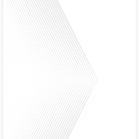
Avez-vous déjà envisagé de vivre dans un pays aussi complexe et fascinant
que la Russie en tant que Français expatrié ? Dans cet épisode proposé par
"Français dans le Monde (FDLM.fr), le média de la mobilité internationale,
nous explorons cette question en profondeur avec Valentin Le Normand, un
expatrié français qui a choisi de s'installer[...]
Comment l'éducation internationale peut-elle s'adapter aux défis modernes
tout en préservant son identité unique ? C'est la question que nous posons
aujourd'hui dans cet épisode proposé par le média "Français dans le Monde".
Avec des enjeux budgétaires et pédagogiques croissants, comment garantir