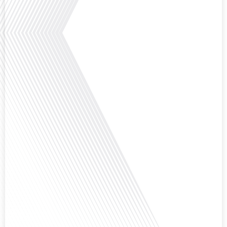
Avez-vous déjà réfléchi à la complexité de préparer votre retraite lorsque
vous avez vécu et travaillé dans plusieurs pays à travers le monde ? C'est une
question cruciale pour de nombreux expatriés français qui ont passé une
partie de leur vie professionnelle à l'international. Dans cet épisode de "10
minutes, le podcast des Français dans[...]
Avez-vous déjà envisagé de changer de région pour profiter d'un climat plus
ensoleillé et d'un cadre de vie différent ? Dans cet épisode de « 10 minutes,
le podcast des Français dans le monde » réalisé en partenariat avec Mon
chasseur immo, nous explorons les défis et les opportunités liés à la mobilité
internationale et à l'installation[...]