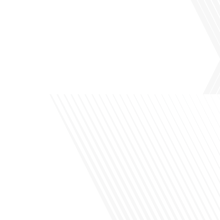
Avez-vous déjà pensé à l'impact du football sur l'intégration et la diplomatie
internationale ? Dans cet épisode de "Français dans le Monde", le média de la
mobilité internationale, nous explorons ce sujet fascinant à travers le parcours
inspirant d'Hugo Sanudo. Rejoignez-nous pour découvrir comment le football
peut être un vecteur puissant d'échanges culturels et d'opportunités[...]
Avez-vous déjà réfléchi à l'impact que les expatriés français peuvent avoir sur la
politique et la société française ? Dans cet épisode exclusif proposé par Français
dans le Monde, le média de la mobilité internationale, nous explorons ce sujet
fascinant avec une invitée spéciale, qui nous offre un aperçu précieux de la vie
politique et[...]