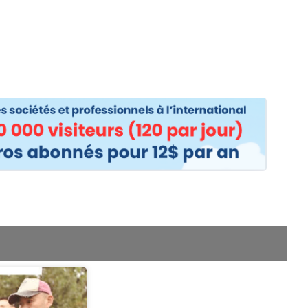
os
Nos podcasts
Podcasts INFOS
Dossiers Spéciaux
Vivre à …
Le 