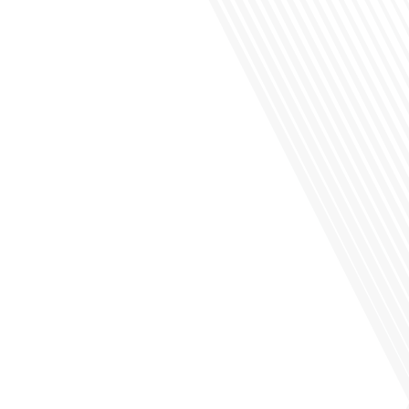
Saviez-vous que Bruxelles est souvent appelée le Washington de l'Europe ?
Pourquoi cette ville, souvent associée à la pluie et aux institutions européennes,
attire-t-elle autant de ressortissants français? Sur Français dans le monde, le
média de la mobilité internationale, en partenariat avec Lepetitjournalcom, ,nous
explorons les raisons de cette fascination et ce qui rend Bruxelles[...]
Avez-vous déjà réfléchi à la complexité de préparer votre retraite lorsque vous
avez vécu et travaillé dans plusieurs pays à travers le monde ? C'est une
question cruciale pour de nombreux expatriés français qui ont passé une partie