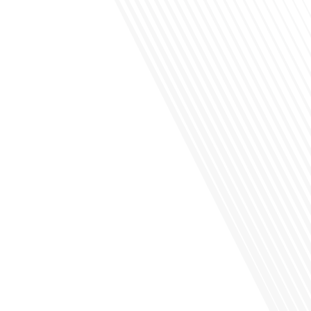
Avez-vous déjà envisagé de vivre dans un pays aussi complexe et fascinant que
la Russie en tant que Français expatrié ? Dans cet épisode proposé par "Français
dans le Monde (FDLM.fr), le média de la mobilité internationale, nous explorons
cette question en profondeur avec Valentin Le Normand, un expatrié français qui
a choisi de s'installer[...]
Comment l'éducation internationale peut-elle s'adapter aux défis modernes tout
en préservant son identité unique ? C'est la question que nous posons
aujourd'hui dans cet épisode proposé par le média "Français dans le Monde".
Avec des enjeux budgétaires et pédagogiques croissants, comment garantir que
l'éducation française à l'étranger continue de prospérer et de s'adapter aux
attentes[...]