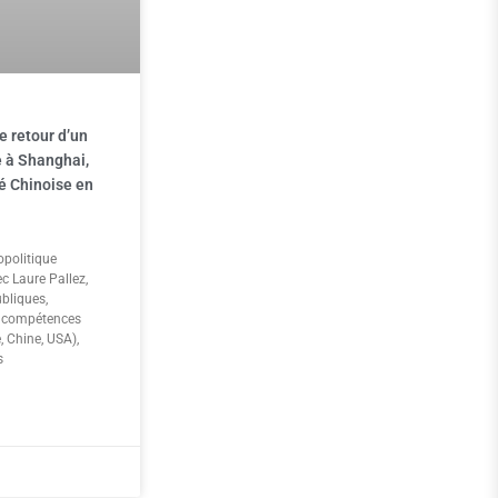
e retour d’un
 à Shanghai,
té Chinoise en
opolitique
c Laure Pallez,
ubliques,
et compétences
, Chine, USA),
s