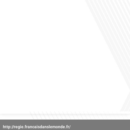
des horizons culturels insoupçonnés ? Dans cet épisode proposé par La radio
des Français dans le monde dans le cadre de sa série "SPORT EXPAT", nous
explorons cette question fascinante en compagnie d'une invitée exceptionnelle.
Le sport n'est pas seulement une activité physique,[...]
Avez-vous déjà réfléchi à l'importance d'aborder les sujets délicats au sein d'une
relation amoureuse ? Français dans le monde (FDLM), le média de la mobilité
internationale nous invite à explorer cette question au micro de Gauthier Seys :
Sandy Kaufmann, auteure du livre "Les couples heureux osent aborder les sujets
qui fâchent". Ensemble, ils discutent[...]
http://regie.francaisdanslemonde.fr/