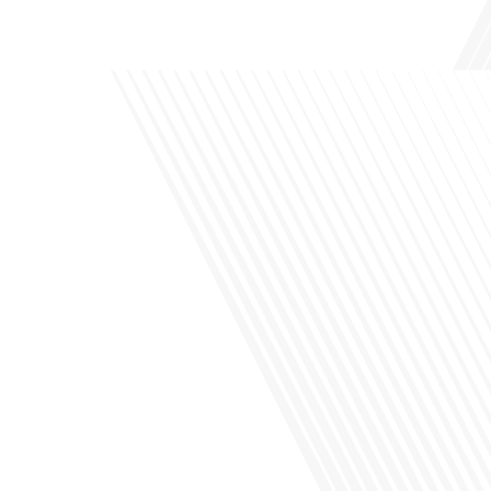
de leur vie professionnelle à l'international. Dans cet épisode de "10 minutes, le
podcast des Français dans[...]
Avez-vous déjà envisagé de changer de région pour profiter d'un climat plus
ensoleillé et d'un cadre de vie différent ? Dans cet épisode de « 10 minutes, le
podcast des Français dans le monde » réalisé en partenariat avec Mon chasseur
immo, nous explorons les défis et les opportunités liés à la mobilité
internationale et à l'installation[...]
Avez-vous déjà envisagé comment le sport peut transformer une vie et ouvrir