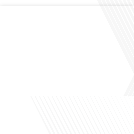
Comment la voix des expatriés est-elle entendue dans les couloirs de
l'Assemblée nationale ? Cette question, souvent posée mais rarement explorée
en profondeur, est au cœur de notre épisode d'aujourd'hui. Nous vous invitons à
réfléchir à l'impact des Français vivant à l'étranger sur la politique nationale et à
la manière dont leurs préoccupations sont prises[...]