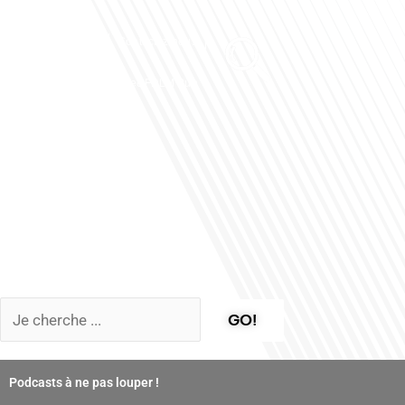
Club des Partenaires
Contactez-nous
Communiquez avec FDLM Pub
GO!
Podcasts à ne pas louper !