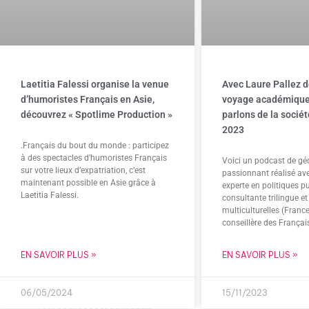
Laetitia Falessi organise la venue
Avec Laure Pallez d
d’humoristes Français en Asie,
voyage académique
découvrez « Spotlime Production »
parlons de la socié
2023
.Français du bout du monde : participez
à des spectacles d’humoristes Français
Voici un podcast de gé
sur votre lieux d’expatriation, c’est
passionnant réalisé ave
maintenant possible en Asie grâce à
experte en politiques p
Laetitia Falessi.
consultante trilingue 
multiculturelles (France
conseillère des Françai
EN SAVOIR PLUS »
EN SAVOIR PLUS »
06/05/2024
15/11/2023