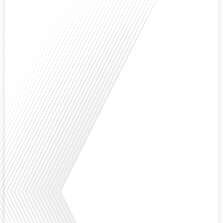
Avez-vous déjà réfléchi à l'impact que les expatriés français peuvent avoir sur
la politique et la société française ? Dans cet épisode exclusif proposé par
Français dans le Monde, le média de la mobilité internationale, nous
explorons ce sujet fascinant avec une invitée spéciale, qui nous offre un
aperçu précieux de la vie politique et[...]
Saviez-vous que Bruxelles est souvent appelée le Washington de l'Europe ?
Pourquoi cette ville, souvent associée à la pluie et aux institutions
européennes, attire-t-elle autant de ressortissants français? Sur Français
dans le monde, le média de la mobilité internationale, en partenariat avec
Lepetitjournalcom, ,nous explorons les raisons de cette fascination et ce qui
rend Bruxelles[...]