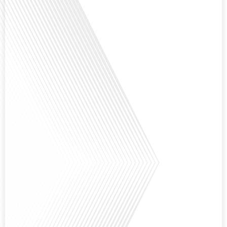
Avez-vous déjà réfléchi à la complexité de préparer votre retraite lorsque
vous avez vécu et travaillé dans plusieurs pays à travers le monde ? C'est une
question cruciale pour de nombreux expatriés français qui ont passé une
partie de leur vie professionnelle à l'international. Dans cet épisode de "10
minutes, le podcast des Français dans[...]
Avez-vous déjà envisagé de changer de région pour profiter d'un climat plus
ensoleillé et d'un cadre de vie différent ? Dans cet épisode de « 10 minutes,
le podcast des Français dans le monde » réalisé en partenariat avec Mon
chasseur immo, nous explorons les défis et les opportunités liés à la mobilité