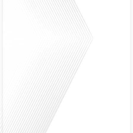
Avez-vous déjà envisagé de vivre dans un pays aussi complexe et fascinant
que la Russie en tant que Français expatrié ? Dans cet épisode proposé par
"Français dans le Monde (FDLM.fr), le média de la mobilité internationale,
nous explorons cette question en profondeur avec Valentin Le Normand, un
expatrié français qui a choisi de s'installer[...]
Comment l'éducation internationale peut-elle s'adapter aux défis modernes
tout en préservant son identité unique ? C'est la question que nous posons
aujourd'hui dans cet épisode proposé par le média "Français dans le Monde".