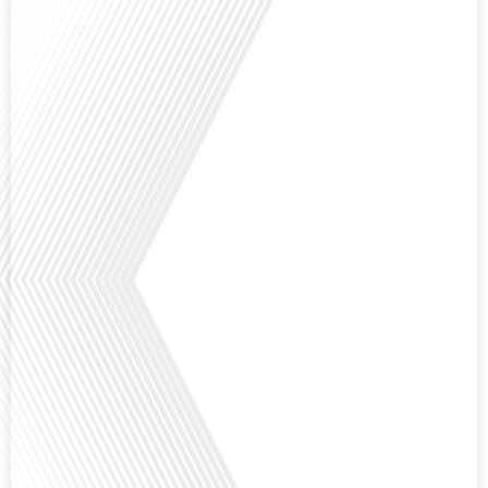
internationale et à l'installation[...]
Avez-vous déjà envisagé comment le sport peut transformer une vie et ouvrir
des horizons culturels insoupçonnés ? Dans cet épisode proposé par La
radio des Français dans le monde dans le cadre de sa série "SPORT EXPAT",
nous explorons cette question fascinante en compagnie d'une invitée
exceptionnelle. Le sport n'est pas seulement une activité physique,[...]
Avez-vous déjà réfléchi à l'importance d'aborder les sujets délicats au sein
d'une relation amoureuse ? Français dans le monde (FDLM), le média de la