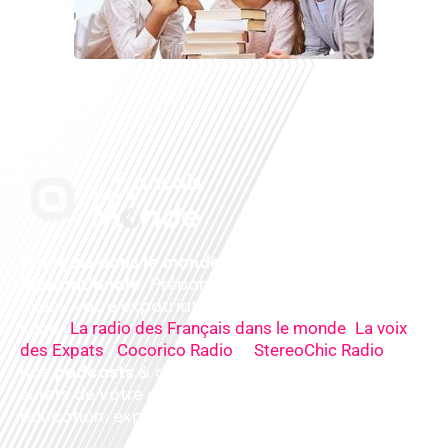
Français dans le monde, le média de la mobilité
internationale
. Préparez votre départ, vivez
mieux votre expatriation. Ecoutez nos
radios
en
ligne (
,
La radio des Français dans le monde
La voix
,
&
),
des Expats
Cocorico Radio
StereoChic Radio
nos
podcasts
& des
informations
sur tous les
sujets de votre quotidien : ,santé, business,
éducation, expériences partagées, experts…