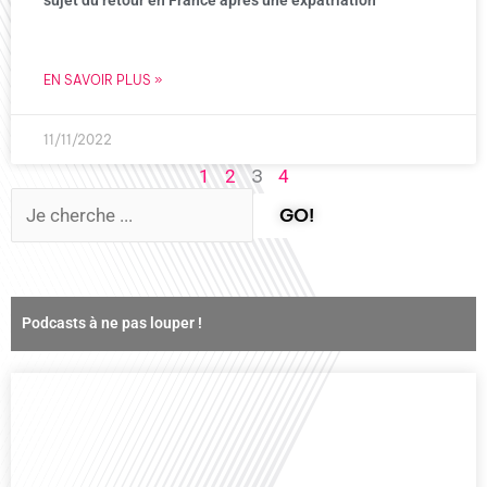
sujet du retour en France après une expatriation
EN SAVOIR PLUS »
11/11/2022
3
1
2
4
GO!
Podcasts à ne pas louper !