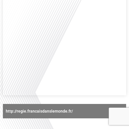
nous explorons cette question fascinante en compagnie d'une invitée
exceptionnelle. Le sport n'est pas seulement une activité physique,[...]
Avez-vous déjà réfléchi à l'importance d'aborder les sujets délicats au sein
d'une relation amoureuse ? Français dans le monde (FDLM), le média de la
mobilité internationale nous invite à explorer cette question au micro de
Gauthier Seys : Sandy Kaufmann, auteure du livre "Les couples heureux
osent aborder les sujets qui fâchent". Ensemble, ils discutent[...]
http://regie.francaisdanslemonde.fr/