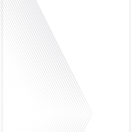
Avez-vous déjà envisagé de changer de région pour profiter d'un climat plus
ensoleillé et d'un cadre de vie différent ? Dans cet épisode de « 10 minutes,
le podcast des Français dans le monde » réalisé en partenariat avec Mon
chasseur immo, nous explorons les défis et les opportunités liés à la mobilité
internationale et à l'installation[...]
Avez-vous déjà envisagé comment le sport peut transformer une vie et ouvrir
des horizons culturels insoupçonnés ? Dans cet épisode proposé par La
radio des Français dans le monde dans le cadre de sa série "SPORT EXPAT",