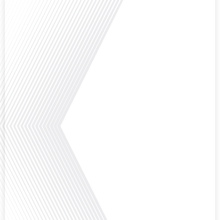
Comment la voix des expatriés est-elle entendue dans les couloirs de
l'Assemblée nationale ? Cette question, souvent posée mais rarement
explorée en profondeur, est au cœur de notre épisode d'aujourd'hui. Nous
vous invitons à réfléchir à l'impact des Français vivant à l'étranger sur la
politique nationale et à la manière dont leurs préoccupations sont prises[...]
Avez-vous déjà envisagé de vivre dans un pays aussi complexe et fascinant
que la Russie en tant que Français expatrié ? Dans cet épisode proposé par
"Français dans le Monde (FDLM.fr), le média de la mobilité internationale,
nous explorons cette question en profondeur avec Valentin Le Normand, un
expatrié français qui a choisi de s'installer[...]