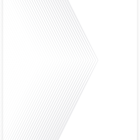
Comment l'éducation internationale peut-elle s'adapter aux défis modernes
tout en préservant son identité unique ? C'est la question que nous posons
aujourd'hui dans cet épisode proposé par le média "Français dans le Monde".
Avec des enjeux budgétaires et pédagogiques croissants, comment garantir
que l'éducation française à l'étranger continue de prospérer et de s'adapter
aux attentes[...]
Avez-vous déjà pensé à l'impact du football sur l'intégration et la diplomatie
internationale ? Dans cet épisode de "Français dans le Monde", le média de la