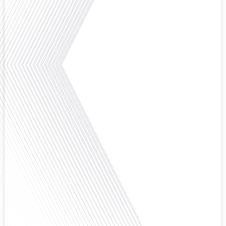
mobilité internationale, nous explorons ce sujet fascinant à travers le
parcours inspirant d'Hugo Sanudo. Rejoignez-nous pour découvrir comment
le football peut être un vecteur puissant d'échanges culturels et
d'opportunités[...]
Avez-vous déjà réfléchi à l'impact que les expatriés français peuvent avoir sur
la politique et la société française ? Dans cet épisode exclusif proposé par
Français dans le Monde, le média de la mobilité internationale, nous
explorons ce sujet fascinant avec une invitée spéciale, qui nous offre un
aperçu précieux de la vie politique et[...]