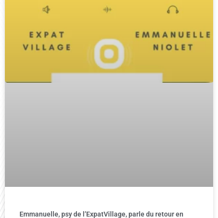
Emmanuelle, psy de l’ExpatVillage, parle du retour en