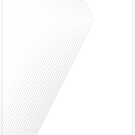
Saviez-vous que Bruxelles est souvent appelée le Washington de l'Europe ?
Pourquoi cette ville, souvent associée à la pluie et aux institutions
européennes, attire-t-elle autant de ressortissants français? Sur Français
dans le monde, le média de la mobilité internationale, en partenariat avec
Lepetitjournalcom, ,nous explorons les raisons de cette fascination et ce qui
rend Bruxelles[...]
Avez-vous déjà réfléchi à la complexité de préparer votre retraite lorsque
vous avez vécu et travaillé dans plusieurs pays à travers le monde ? C'est une
question cruciale pour de nombreux expatriés français qui ont passé une
partie de leur vie professionnelle à l'international. Dans cet épisode de "10
minutes, le podcast des Français dans[...]