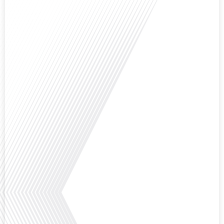
Avez-vous déjà réfléchi à l'impact que les expatriés français peuvent avoir sur
la politique et la société française ? Dans cet épisode exclusif proposé par
Français dans le Monde, le média de la mobilité internationale, nous
explorons ce sujet fascinant avec une invitée spéciale, qui nous offre un
aperçu précieux de la vie politique et[...]
Saviez-vous que Bruxelles est souvent appelée le Washington de l'Europe ?
Pourquoi cette ville, souvent associée à la pluie et aux institutions
européennes, attire-t-elle autant de ressortissants français? Sur Français