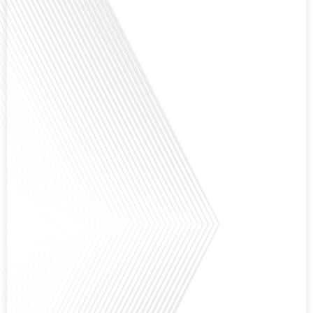
dans le monde, le média de la mobilité internationale, en partenariat avec
Lepetitjournalcom, ,nous explorons les raisons de cette fascination et ce qui
rend Bruxelles[...]
Avez-vous déjà réfléchi à la complexité de préparer votre retraite lorsque
vous avez vécu et travaillé dans plusieurs pays à travers le monde ? C'est une
question cruciale pour de nombreux expatriés français qui ont passé une
partie de leur vie professionnelle à l'international. Dans cet épisode de "10
minutes, le podcast des Français dans[...]