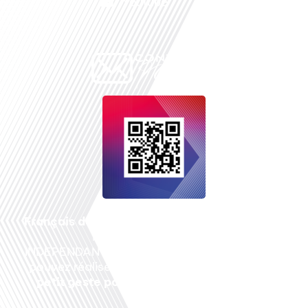
Youtube
Français dans le monde
, le média de la mobilité
internationale est un média LIBRE &
INDEPENDANT. Pour soutenir notre travail, vous
pouvez réaliser un don à notre association :
Un
petit geste pour de faire avancer un GRAND
projet !