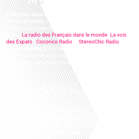
Français dans le monde, le média de la mobilité
internationale
. Préparez votre départ, vivez
mieux votre expatriation. Ecoutez nos
radios
en
ligne (
,
La radio des Français dans le monde
La voix
,
&
),
des Expats
Cocorico Radio
StereoChic Radio
nos
podcasts
& des
informations
sur tous les
sujets de votre quotidien : ,santé, business,
éducation, expériences partagées, experts…
Facebook
Linkedin
X
Instagram