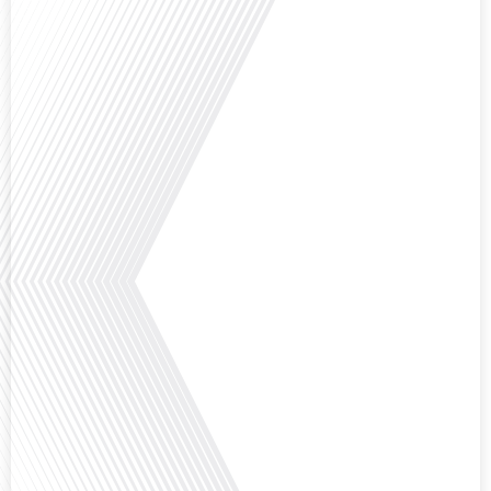
Avez-vous déjà envisagé de changer de région pour profiter d'un climat plus
ensoleillé et d'un cadre de vie différent ? Dans cet épisode de « 10 minutes,
le podcast des Français dans le monde » réalisé en partenariat avec Mon
chasseur immo, nous explorons les défis et les opportunités liés à la mobilité
internationale et à l'installation[...]
Avez-vous déjà envisagé comment le sport peut transformer une vie et ouvrir
des horizons culturels insoupçonnés ? Dans cet épisode proposé par La
radio des Français dans le monde dans le cadre de sa série "SPORT EXPAT",
nous explorons cette question fascinante en compagnie d'une invitée
exceptionnelle. Le sport n'est pas seulement une activité physique,[...]