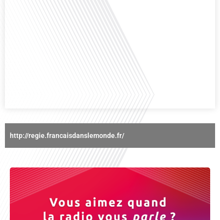
Avez-vous déjà réfléchi à l'importance d'aborder les sujets délicats au sein
d'une relation amoureuse ? Français dans le monde (FDLM), le média de la
mobilité internationale nous invite à explorer cette question au micro de
Gauthier Seys : Sandy Kaufmann, auteure du livre "Les couples heureux
osent aborder les sujets qui fâchent". Ensemble, ils discutent[...]
http://regie.francaisdanslemonde.fr/