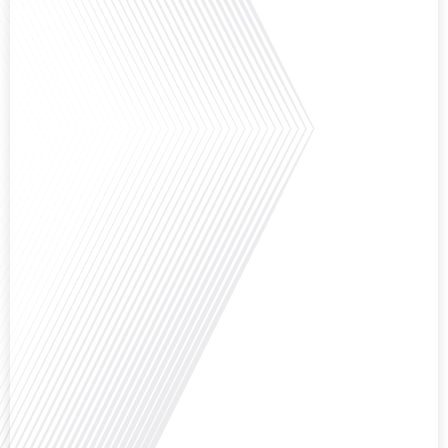
l'Assemblée nationale ? Cette question, souvent posée mais rarement
explorée en profondeur, est au cœur de notre épisode d'aujourd'hui. Nous
vous invitons à réfléchir à l'impact des Français vivant à l'étranger sur la
politique nationale et à la manière dont leurs préoccupations sont prises[...]
Avez-vous déjà envisagé de vivre dans un pays aussi complexe et fascinant
que la Russie en tant que Français expatrié ? Dans cet épisode proposé par
"Français dans le Monde (FDLM.fr), le média de la mobilité internationale,
nous explorons cette question en profondeur avec Valentin Le Normand, un
expatrié français qui a choisi de s'installer[...]