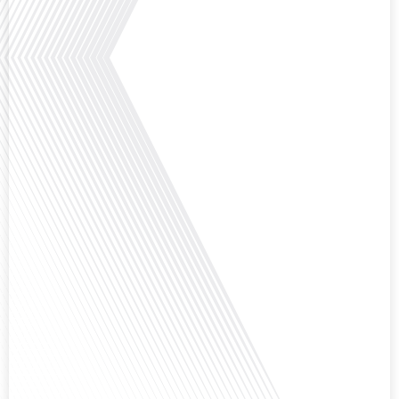
Comment l'éducation internationale peut-elle s'adapter aux défis modernes
tout en préservant son identité unique ? C'est la question que nous posons
aujourd'hui dans cet épisode proposé par le média "Français dans le Monde".
Avec des enjeux budgétaires et pédagogiques croissants, comment garantir
que l'éducation française à l'étranger continue de prospérer et de s'adapter
aux attentes[...]
Avez-vous déjà pensé à l'impact du football sur l'intégration et la diplomatie
internationale ? Dans cet épisode de "Français dans le Monde", le média de la
mobilité internationale, nous explorons ce sujet fascinant à travers le
parcours inspirant d'Hugo Sanudo. Rejoignez-nous pour découvrir comment
le football peut être un vecteur puissant d'échanges culturels et
d'opportunités[...]