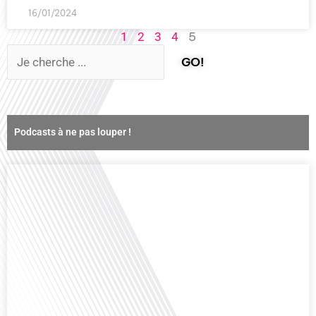
16/01/2024
5
1
2
3
4
GO!
Podcasts à ne pas louper !
Comment la voix des expatriés est-elle entendue dans les couloirs de