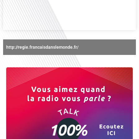
Gauthier Seys : Sandy Kaufmann, auteure du livre "Les couples heureux
osent aborder les sujets qui fâchent". Ensemble, ils discutent[...]
http://regie.francaisdanslemonde.fr/