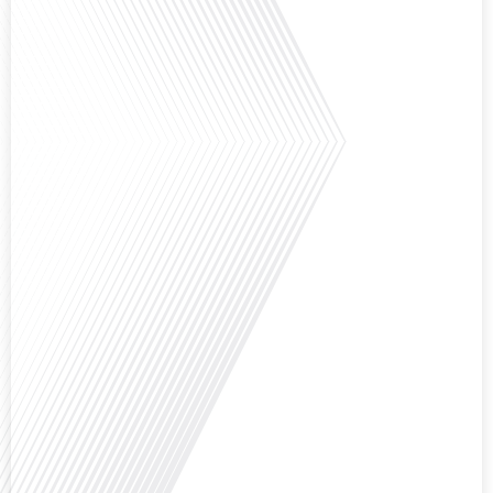
Avez-vous déjà réfléchi à l'impact que les expatriés français peuvent avoir sur
la politique et la société française ? Dans cet épisode exclusif proposé par
Français dans le Monde, le média de la mobilité internationale, nous
explorons ce sujet fascinant avec une invitée spéciale, qui nous offre un
aperçu précieux de la vie politique et[...]
Saviez-vous que Bruxelles est souvent appelée le Washington de l'Europe ?
Pourquoi cette ville, souvent associée à la pluie et aux institutions
européennes, attire-t-elle autant de ressortissants français? Sur Français
dans le monde, le média de la mobilité internationale, en partenariat avec
Lepetitjournalcom, ,nous explorons les raisons de cette fascination et ce qui
rend Bruxelles[...]