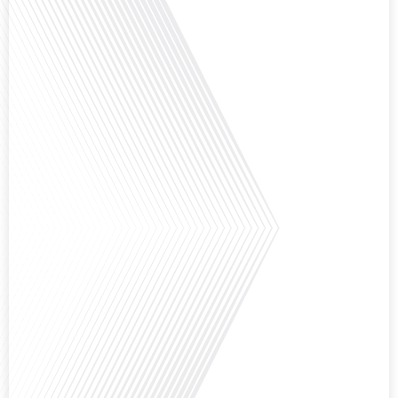
Avez-vous déjà envisagé de vivre dans un pays aussi complexe et fascinant
que la Russie en tant que Français expatrié ? Dans cet épisode proposé par
"Français dans le Monde (FDLM.fr), le média de la mobilité internationale,
nous explorons cette question en profondeur avec Valentin Le Normand, un
expatrié français qui a choisi de s'installer[...]
Comment l'éducation internationale peut-elle s'adapter aux défis modernes
tout en préservant son identité unique ? C'est la question que nous posons
aujourd'hui dans cet épisode proposé par le média "Français dans le Monde".
Avec des enjeux budgétaires et pédagogiques croissants, comment garantir