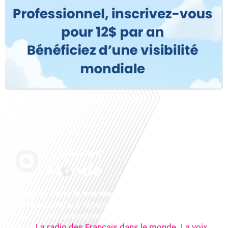
Français dans le monde, le média de la mobilité
internationale
. Préparez votre départ, vivez
mieux votre expatriation. Ecoutez nos
radios
en
ligne (
,
La radio des Français dans le monde
La voix