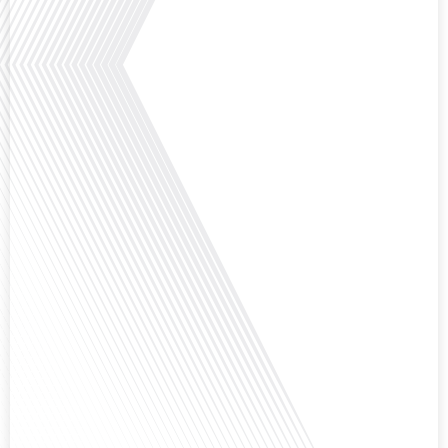
Avez-vous déjà réfléchi à la complexité de préparer votre retraite lorsque
vous avez vécu et travaillé dans plusieurs pays à travers le monde ? C'est une
question cruciale pour de nombreux expatriés français qui ont passé une
partie de leur vie professionnelle à l'international. Dans cet épisode de "10
minutes, le podcast des Français dans[...]
Avez-vous déjà envisagé de changer de région pour profiter d'un climat plus
ensoleillé et d'un cadre de vie différent ? Dans cet épisode de « 10 minutes,
le podcast des Français dans le monde » réalisé en partenariat avec Mon
chasseur immo, nous explorons les défis et les opportunités liés à la mobilité
internationale et à l'installation[...]