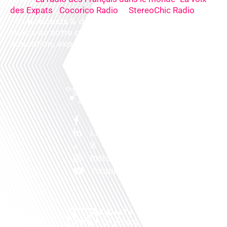
,
&
),
des Expats
Cocorico Radio
StereoChic Radio
nos
podcasts
& des
informations
sur tous les
sujets de votre quotidien : ,santé, business,
éducation, expériences partagées, experts…
Facebook
Linkedin
X
Instagram
Youtube