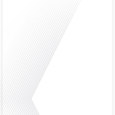
Avez-vous déjà envisagé comment le sport peut transformer une vie et ouvrir
des horizons culturels insoupçonnés ? Dans cet épisode proposé par La
radio des Français dans le monde dans le cadre de sa série "SPORT EXPAT",
nous explorons cette question fascinante en compagnie d'une invitée
exceptionnelle. Le sport n'est pas seulement une activité physique,[...]
Avez-vous déjà réfléchi à l'importance d'aborder les sujets délicats au sein
d'une relation amoureuse ? Français dans le monde (FDLM), le média de la
mobilité internationale nous invite à explorer cette question au micro de