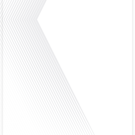
tout en préservant son identité unique ? C'est la question que nous posons
aujourd'hui dans cet épisode proposé par le média "Français dans le Monde".
Avec des enjeux budgétaires et pédagogiques croissants, comment garantir
que l'éducation française à l'étranger continue de prospérer et de s'adapter
aux attentes[...]
Avez-vous déjà pensé à l'impact du football sur l'intégration et la diplomatie
internationale ? Dans cet épisode de "Français dans le Monde", le média de la
mobilité internationale, nous explorons ce sujet fascinant à travers le
parcours inspirant d'Hugo Sanudo. Rejoignez-nous pour découvrir comment
le football peut être un vecteur puissant d'échanges culturels et
d'opportunités[...]