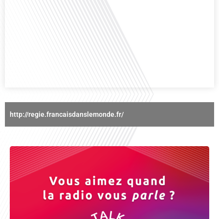
Avez-vous déjà réfléchi à l'importance d'aborder les sujets délicats au sein
d'une relation amoureuse ? Français dans le monde (FDLM), le média de la
mobilité internationale nous invite à explorer cette question au micro de
Gauthier Seys : Sandy Kaufmann, auteure du livre "Les couples heureux
osent aborder les sujets qui fâchent". Ensemble, ils discutent[...]
http://regie.francaisdanslemonde.fr/