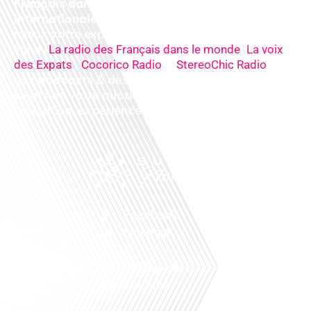
Français dans le monde, le média de la mobilité
internationale
. Préparez votre départ, vivez
mieux votre expatriation. Ecoutez nos
radios
en
ligne (
,
La radio des Français dans le monde
La voix
,
&
),
des Expats
Cocorico Radio
StereoChic Radio
nos
podcasts
& des
informations
sur tous les
sujets de votre quotidien : ,santé, business,
éducation, expériences partagées, experts…
Facebook
Linkedin
X
Instagram
Youtube