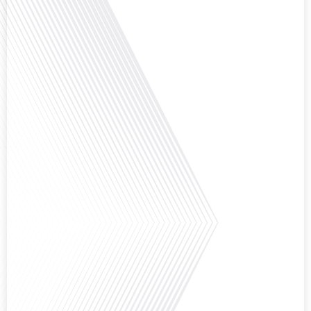
rend Bruxelles[...]
Avez-vous déjà réfléchi à la complexité de préparer votre retraite lorsque
vous avez vécu et travaillé dans plusieurs pays à travers le monde ? C'est une
question cruciale pour de nombreux expatriés français qui ont passé une
partie de leur vie professionnelle à l'international. Dans cet épisode de "10
minutes, le podcast des Français dans[...]
Avez-vous déjà envisagé de changer de région pour profiter d'un climat plus