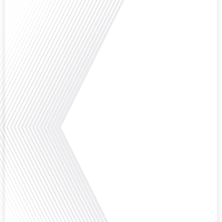
ensoleillé et d'un cadre de vie différent ? Dans cet épisode de « 10 minutes,
le podcast des Français dans le monde » réalisé en partenariat avec Mon
chasseur immo, nous explorons les défis et les opportunités liés à la mobilité
internationale et à l'installation[...]
Avez-vous déjà envisagé comment le sport peut transformer une vie et ouvrir
des horizons culturels insoupçonnés ? Dans cet épisode proposé par La
radio des Français dans le monde dans le cadre de sa série "SPORT EXPAT",
nous explorons cette question fascinante en compagnie d'une invitée
exceptionnelle. Le sport n'est pas seulement une activité physique,[...]