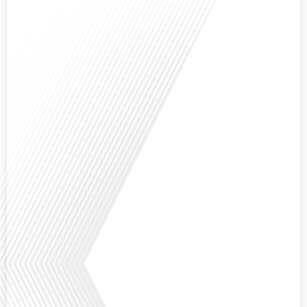
Avez-vous déjà réfléchi à l'impact que les expatriés français peuvent avoir sur
la politique et la société française ? Dans cet épisode exclusif proposé par
Français dans le Monde, le média de la mobilité internationale, nous
explorons ce sujet fascinant avec une invitée spéciale, qui nous offre un
aperçu précieux de la vie politique et[...]
Saviez-vous que Bruxelles est souvent appelée le Washington de l'Europe ?
Pourquoi cette ville, souvent associée à la pluie et aux institutions
européennes, attire-t-elle autant de ressortissants français? Sur Français
dans le monde, le média de la mobilité internationale, en partenariat avec
Lepetitjournalcom, ,nous explorons les raisons de cette fascination et ce qui