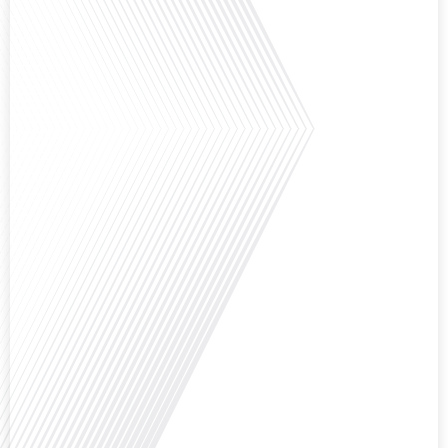
vous invitons à réfléchir à l'impact des Français vivant à l'étranger sur la
politique nationale et à la manière dont leurs préoccupations sont prises[...]
Avez-vous déjà envisagé de vivre dans un pays aussi complexe et fascinant
que la Russie en tant que Français expatrié ? Dans cet épisode proposé par
"Français dans le Monde (FDLM.fr), le média de la mobilité internationale,
nous explorons cette question en profondeur avec Valentin Le Normand, un
expatrié français qui a choisi de s'installer[...]
Comment l'éducation internationale peut-elle s'adapter aux défis modernes