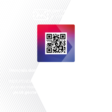
Français dans le monde
, le média de la mobilité
internationale est un média LIBRE &
INDEPENDANT. Pour soutenir notre travail, vous
pouvez réaliser un don à notre association :
Un
petit geste pour de faire avancer un GRAND
projet !