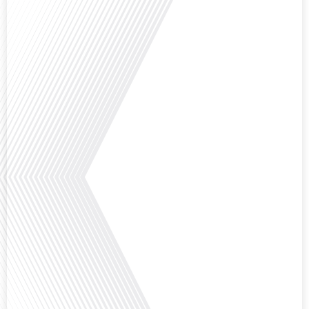
Avez-vous déjà pensé à l'impact du football sur l'intégration et la diplomatie
internationale ? Dans cet épisode de "Français dans le Monde", le média de la
mobilité internationale, nous explorons ce sujet fascinant à travers le
parcours inspirant d'Hugo Sanudo. Rejoignez-nous pour découvrir comment
le football peut être un vecteur puissant d'échanges culturels et
d'opportunités[...]
Avez-vous déjà réfléchi à l'impact que les expatriés français peuvent avoir sur
la politique et la société française ? Dans cet épisode exclusif proposé par
Français dans le Monde, le média de la mobilité internationale, nous
explorons ce sujet fascinant avec une invitée spéciale, qui nous offre un