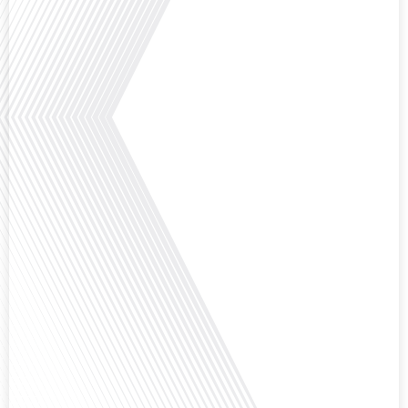
Avez-vous déjà réfléchi à la complexité de préparer votre retraite lorsque
vous avez vécu et travaillé dans plusieurs pays à travers le monde ? C'est une
question cruciale pour de nombreux expatriés français qui ont passé une
partie de leur vie professionnelle à l'international. Dans cet épisode de "10
minutes, le podcast des Français dans[...]
Avez-vous déjà envisagé de changer de région pour profiter d'un climat plus
ensoleillé et d'un cadre de vie différent ? Dans cet épisode de « 10 minutes,
le podcast des Français dans le monde » réalisé en partenariat avec Mon
chasseur immo, nous explorons les défis et les opportunités liés à la mobilité
internationale et à l'installation[...]