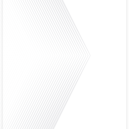
aperçu précieux de la vie politique et[...]
Saviez-vous que Bruxelles est souvent appelée le Washington de l'Europe ?
Pourquoi cette ville, souvent associée à la pluie et aux institutions
européennes, attire-t-elle autant de ressortissants français? Sur Français
dans le monde, le média de la mobilité internationale, en partenariat avec
Lepetitjournalcom, ,nous explorons les raisons de cette fascination et ce qui
rend Bruxelles[...]