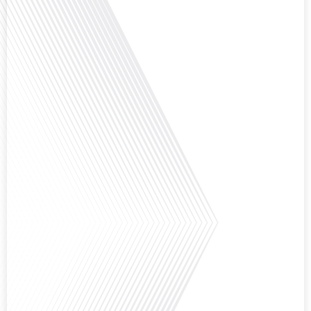
Avez-vous déjà envisagé de vivre dans un pays aussi complexe et fascinant
que la Russie en tant que Français expatrié ? Dans cet épisode proposé par
"Français dans le Monde (FDLM.fr), le média de la mobilité internationale,
nous explorons cette question en profondeur avec Valentin Le Normand, un
expatrié français qui a choisi de s'installer[...]
Comment l'éducation internationale peut-elle s'adapter aux défis modernes
tout en préservant son identité unique ? C'est la question que nous posons
aujourd'hui dans cet épisode proposé par le média "Français dans le Monde".
Avec des enjeux budgétaires et pédagogiques croissants, comment garantir
que l'éducation française à l'étranger continue de prospérer et de s'adapter
aux attentes[...]