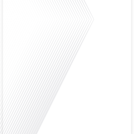
Avez-vous déjà envisagé comment le sport peut transformer une vie et ouvrir
des horizons culturels insoupçonnés ? Dans cet épisode proposé par La
radio des Français dans le monde dans le cadre de sa série "SPORT EXPAT",
nous explorons cette question fascinante en compagnie d'une invitée
exceptionnelle. Le sport n'est pas seulement une activité physique,[...]
Avez-vous déjà réfléchi à l'importance d'aborder les sujets délicats au sein
d'une relation amoureuse ? Français dans le monde (FDLM), le média de la
mobilité internationale nous invite à explorer cette question au micro de
Gauthier Seys : Sandy Kaufmann, auteure du livre "Les couples heureux
osent aborder les sujets qui fâchent". Ensemble, ils discutent[...]