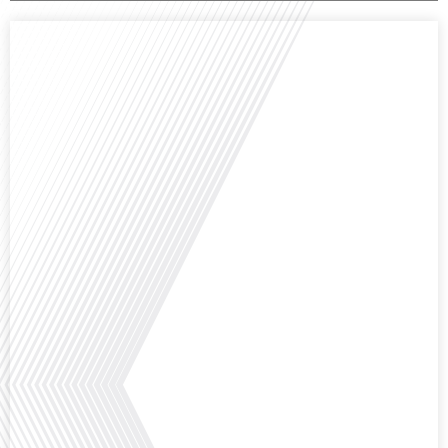
Comment la voix des expatriés est-elle entendue dans les couloirs de
l'Assemblée nationale ? Cette question, souvent posée mais rarement
explorée en profondeur, est au cœur de notre épisode d'aujourd'hui. Nous
vous invitons à réfléchir à l'impact des Français vivant à l'étranger sur la
politique nationale et à la manière dont leurs préoccupations sont prises[...]