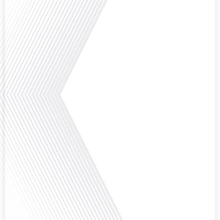
expatrié français qui a choisi de s'installer à Moscou en 2021.[...]
Comment l'éducation internationale peut-elle s'adapter aux défis modernes
tout en préservant son identité unique ? C'est la question que nous posons
aujourd'hui dans cet épisode proposé par le média "Français dans le Monde".
Avec des enjeux budgétaires et pédagogiques croissants, comment garantir
que l'éducation française à l'étranger continue de prospérer et de s'adapter
aux attentes changeantes des familles et[...]