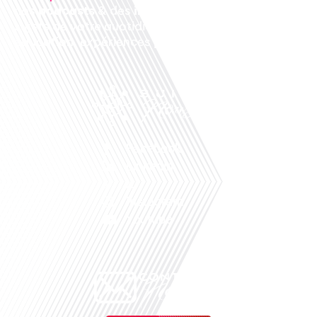
nos
podcasts
& des
informations
sur tous les
sujets de votre quotidien : ,santé, business,
éducation, expériences partagées, experts…
Facebook
Linkedin
X
Instagram
Youtube