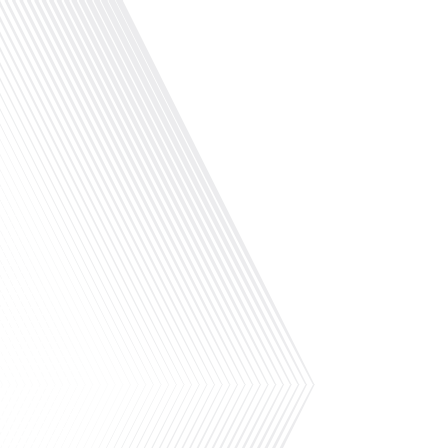
vie des expatriés francophones :
découvrons comment un réseau
d'accueil peut transformer[...]
.Comment l'amour influence-t-il notre
bien-être quotidien ? Dans cet épisode
captivant, Gauthier Seys nous invite à
explorer un sujet aussi ancien que
l'humanité elle-même : l'amour.
Accompagné de Sandy Kaufmann, love
coach et thérapeute psychocorporelle,
Gauthier questionne l'importance de
l'amour dans nos vies et les mécanismes
qui influencent nos relations
amoureuses. Ensemble, ils discutent