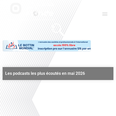
Aller
Men
au
contenu
Le Club des Partenaires
Communiquez avec FDLM Pub
Les podcasts les plus écoutés en mai 2026
Juin 2025
00:00