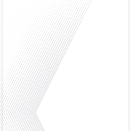
Avez-vous déjà réfléchi à la complexité de préparer votre retraite lorsque
vous avez vécu et travaillé dans plusieurs pays à travers le monde ? C'est une
question cruciale pour de nombreux expatriés français qui ont passé une
partie de leur vie professionnelle à l'international. Dans cet épisode de "10
minutes, le podcast des Français dans le monde", nous abordons[...]
Avez-vous déjà envisagé de changer de région pour profiter d'un climat plus
ensoleillé et d'un cadre de vie différent ? Dans cet épisode de « 10 minutes,