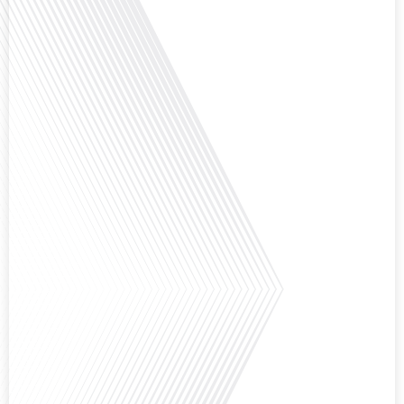
le podcast des Français dans le monde » réalisé en partenariat avec Mon
chasseur immo, nous explorons les défis et les opportunités liés à la mobilité
internationale et à l'installation dans une nouvelle région.[...]
Avez-vous déjà envisagé comment le sport peut transformer une vie et ouvrir
des horizons culturels insoupçonnés ? Dans cet épisode proposé par La
radio des Français dans le monde dans le cadre de sa série "SPORT EXPAT",
nous explorons cette question fascinante en compagnie d'une invitée
exceptionnelle. Le sport n'est pas seulement une activité physique, mais un
vecteur de[...]