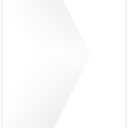
besoins des enfants vivant aux quatre coins du monde ? Français dans le
monde (FDLM), le média de la mobilité internationale explore cette question
fascinante en abordant les défis et les opportunités de l'éducation
numérique pour les familles expatriées et les jeunes ayant des parcours
atypiques. Préparez-vous à[...]
Avez-vous déjà envisagé de créer votre entreprise à l'étranger, et plus
précisément à Madrid ?Dans le cadre du dossier spécial « S’installer à
Madrid » réalisé avec le parrainage de Laplace Iberia, la référence du Conseil
en Gestion de Patrimoine dédié aux Français expatriés depuis plus de 30 ans
basé à Barcelone & Madrid et Monentreprise.es, bien plus qu’un comptable :
[...]