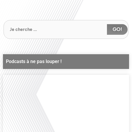
de[...]
GO!
Podcasts à ne pas louper !