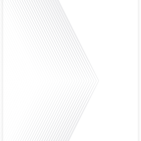
Comment la voix des expatriés est-elle entendue dans les couloirs de
l'Assemblée nationale ? Cette question, souvent posée mais rarement
explorée en profondeur, est au cœur de notre épisode d'aujourd'hui. Nous
vous invitons à réfléchir à l'impact des Français vivant à l'étranger sur la
politique nationale et à la manière dont leurs préoccupations sont prises en
compte par leurs[...]
Avez-vous déjà envisagé de vivre dans un pays aussi complexe et fascinant
que la Russie en tant que Français expatrié ? Dans cet épisode proposé par
"Français dans le Monde (FDLM.fr), le média de la mobilité internationale,
nous explorons cette question en profondeur avec Valentin Le Normand, un