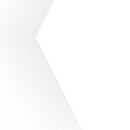
Avez-vous pensé à toutes les
implications fiscales et administratives
qui accompagnent une expatriation à
Madrid ? Dans le cadre du dossier
spécial « S’installer à Madrid » réalisé
avec le parrainage de Laplace Iberia, la
référence du Conseil en Gestion de
Patrimoine dédié aux Français expatriés
depuis plus de 30 ans basé à Barcelone
& Madrid et[...]
Avez-vous déjà envisagé de déménager
dans une ville ensoleillée comme Madrid
? Dans le cadre du dossier spécial