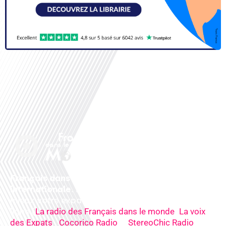
Français dans le monde, le média de la mobilité
internationale
. Préparez votre départ, vivez
mieux votre expatriation. Ecoutez nos
radios
en
ligne (
,
La radio des Français dans le monde
La voix
,
&
),
des Expats
Cocorico Radio
StereoChic Radio