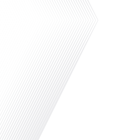
« S’installer à Madrid » réalisé avec le
parrainage de Laplace Iberia, la
référence du Conseil en Gestion de
Patrimoine dédié aux Français expatriés
depuis plus de 30 ans basé à Barcelone
& Madrid et Monentreprise.es, bien plus
qu’un[...]
Qu'est-ce qui pousse des milliers de
Français à travers le monde à s'engager
bénévolement pour accueillir leurs
compatriotes expatriés ? Dans cet
épisode de "10 minutes, le podcast des
Français dans le monde", nous explorons
le rôle crucial du réseau FIAFE dans la