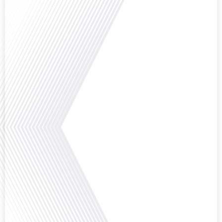
Avez-vous déjà réfléchi à l'importance d'aborder les sujets délicats au sein
d'une relation amoureuse ? Français dans le monde (FDLM), le média de la
mobilité internationale nous invite à explorer cette question au micro de
Gauthier Seys : Sandy Kaufmann, auteure du livre "Les couples heureux
osent aborder les sujets qui fâchent". Ensemble, ils discutent de la manière
dont[...]
Avez-vous déjà pensé à la manière dont l'éducation pourrait s'adapter aux