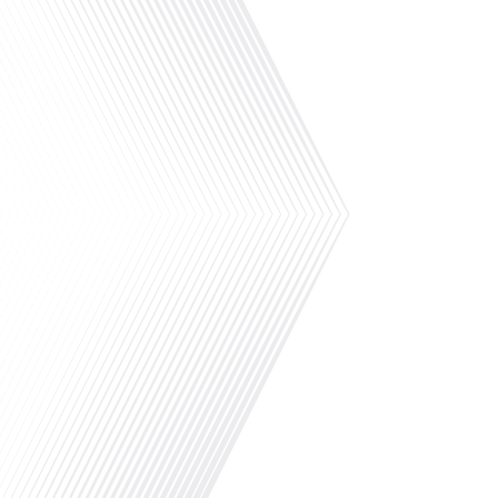
Avez-vous déjà réfléchi à la manière
dont la vie à l'étranger peut transformer
votre perception de votre propre pays ?
Dans cet épisode spécial de "10 minutes,
le podcast des Français dans le monde",
nous explorons cette question fascinante
avec notre invité, le sénateur Yan
Chantrel, qui partage ses expériences et
réflexions sur la mobilité[...]