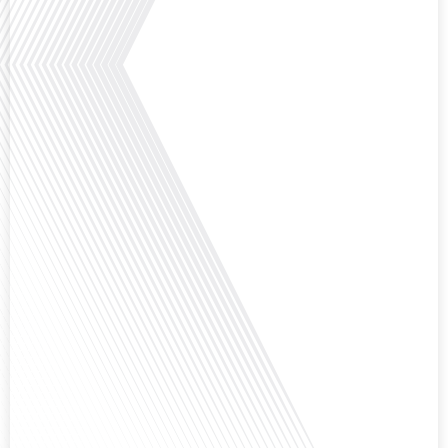
explorons ce sujet fascinant avec une invitée spéciale, qui nous offre un
aperçu précieux de la vie politique et des défis auxquels sont[...]
Saviez-vous que Bruxelles est souvent appelée le Washington de l'Europe ?
Pourquoi cette ville, souvent associée à la pluie et aux institutions
européennes, attire-t-elle autant de ressortissants français? Sur Français
dans le monde, le média de la mobilité internationale, en partenariat avec
Lepetitjournalcom, ,nous explorons les raisons de cette fascination et ce qui
rend Bruxelles si unique et séduisante[...]