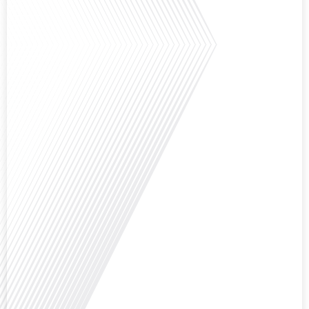
Et si ce podcast était le début de votre nouvelle vie ? C'est la question que
pose Gauthier Seys dans cet épisode captivant de "10 minutes, le podcast
des Français dans le Monde". Alors que de plus en plus de Français
envisagent l'expatriation, l'île Maurice se présente comme une destination de
choix. Mais que faut-il savoir avant de faire[...]
Avez-vous déjà rêvé de vivre le rêve américain ? Que ce soit pour vous, votre
famille ou votre entreprise, l'idée de s'installer aux États-Unis peut sembler
séduisante, mais elle est souvent parsemée de défis. Dans cet épisode de
Français dans le Monde, nous explorons les étapes essentielles pour réussir
votre transition vers une nouvelle vie américaine. Quels sont les[...]