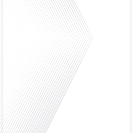
Avez-vous déjà pensé à l'impact du football sur l'intégration et la diplomatie
internationale ? Dans cet épisode de "Français dans le Monde", le média de la
mobilité internationale, nous explorons ce sujet fascinant à travers le
parcours inspirant d'Hugo Sanudo. Rejoignez-nous pour découvrir comment
le football peut être un vecteur puissant d'échanges culturels et
d'opportunités professionnelles à travers le[...]
Avez-vous déjà réfléchi à l'impact que les expatriés français peuvent avoir sur
la politique et la société française ? Dans cet épisode exclusif proposé par
Français dans le Monde, le média de la mobilité internationale, nous