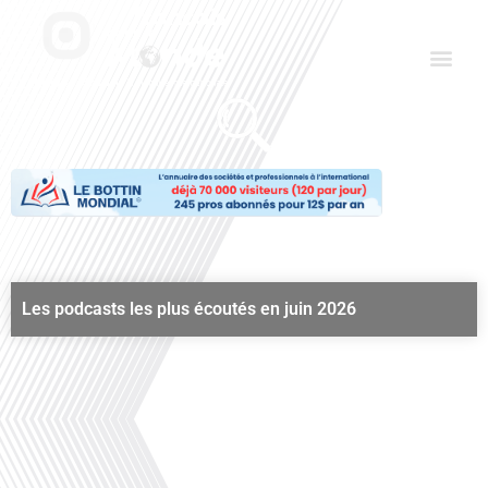
Aller
Men
au
contenu
Le Club des Partenaires
Communiquez avec FDLM Pub
Les podcasts les plus écoutés en juin 2026
Juin 2025
00:00