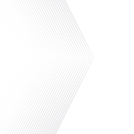
Avez-vous déjà envisagé de plonger vos
enfants dans une immersion linguistique
totale pour apprendre l'anglais ? Dans
cet épisode de "10 minutes" réalisé en
partenariat avec Expat Pro, Gauthier
Seys nous invite à explorer cette idée
fascinante avec son invitée Colombe
Dinocheau, fondatrice de My English
School. Ensemble, ils discutent des
avantages et des transformations[...]