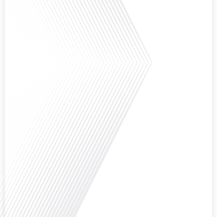
Avez-vous déjà pensé à l'impact du football sur l'intégration et la diplomatie
internationale ? Dans cet épisode de "Français dans le Monde", le média de la
mobilité internationale, nous explorons ce sujet fascinant à travers le
parcours inspirant d'Hugo Sanudo. Rejoignez-nous pour découvrir comment
le football peut être un vecteur puissant d'échanges culturels et
d'opportunités professionnelles à travers le[...]
Avez-vous déjà réfléchi à l'impact que les expatriés français peuvent avoir sur
la politique et la société française ? Dans cet épisode exclusif proposé par
Français dans le Monde, le média de la mobilité internationale, nous
explorons ce sujet fascinant avec une invitée spéciale, qui nous offre un
aperçu précieux de la vie politique et des défis auxquels sont[...]