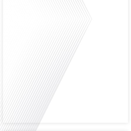
pose Gauthier Seys dans cet épisode captivant de "10 minutes, le podcast
des Français dans le Monde". Alors que de plus en plus de Français
envisagent l'expatriation, l'île Maurice se présente comme une destination de
choix. Mais que faut-il savoir avant de faire[...]
Avez-vous déjà rêvé de vivre le rêve américain ? Que ce soit pour vous, votre
famille ou votre entreprise, l'idée de s'installer aux États-Unis peut sembler
séduisante, mais elle est souvent parsemée de défis. Dans cet épisode de
Français dans le Monde, nous explorons les étapes essentielles pour réussir
votre transition vers une nouvelle vie américaine. Quels sont les[...]