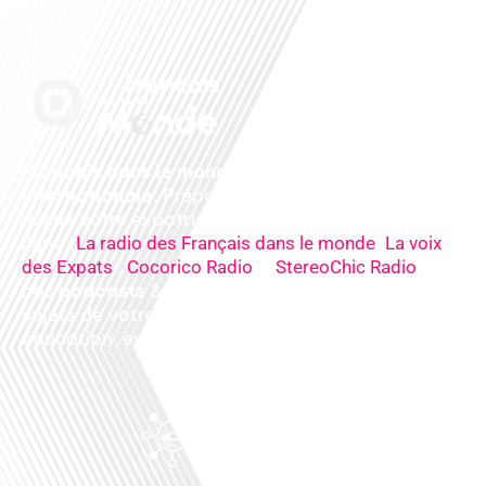
Français dans le monde, le média de la mobilité
internationale
. Préparez votre départ, vivez
mieux votre expatriation. Ecoutez nos
radios
en
ligne (
,
La radio des Français dans le monde
La voix
,
&
),
des Expats
Cocorico Radio
StereoChic Radio
nos
podcasts
& des
informations
sur tous les
sujets de votre quotidien : ,santé, business,
éducation, expériences partagées, experts…