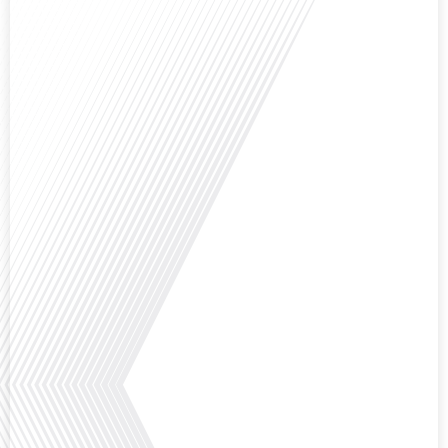
Avez-vous déjà réfléchi à la complexité de préparer votre retraite lorsque
vous avez vécu et travaillé dans plusieurs pays à travers le monde ? C'est une
question cruciale pour de nombreux expatriés français qui ont passé une
partie de leur vie professionnelle à l'international. Dans cet épisode de "10
minutes, le podcast des Français dans le monde", nous abordons[...]
Avez-vous déjà envisagé de changer de région pour profiter d'un climat plus
ensoleillé et d'un cadre de vie différent ? Dans cet épisode de « 10 minutes,
le podcast des Français dans le monde » réalisé en partenariat avec Mon
chasseur immo, nous explorons les défis et les opportunités liés à la mobilité
internationale et à l'installation dans une nouvelle région.[...]