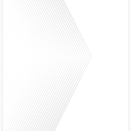
numérique pour les familles expatriées et les jeunes ayant des parcours
atypiques. Préparez-vous à[...]
Avez-vous déjà envisagé de créer votre entreprise à l'étranger, et plus
précisément à Madrid ?Dans le cadre du dossier spécial « S’installer à
Madrid » réalisé avec le parrainage de Laplace Iberia, la référence du Conseil
en Gestion de Patrimoine dédié aux Français expatriés depuis plus de 30 ans
basé à Barcelone & Madrid et Monentreprise.es, bien plus qu’un comptable :
[...]