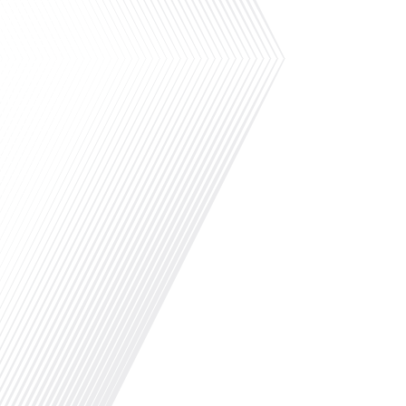
Dans cet épisode de « 10 minutes, le
podcast des Français dans le monde »
réalisé en partenariat avec Mon
chasseur immo, nous explorons les défis
et les opportunités liés à la mobilité
internationale et à l'installation[...]
Avez-vous déjà envisagé comment le
sport peut transformer une vie et ouvrir
des horizons culturels insoupçonnés ?
Dans cet épisode proposé par La radio
des Français dans le monde dans le
cadre de sa série "SPORT EXPAT", nous
explorons cette question fascinante en
compagnie d'une invitée exceptionnelle.