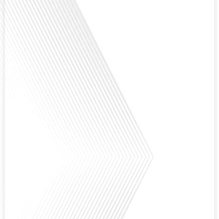
Avez-vous déjà envisagé comment le sport peut transformer une vie et ouvrir
des horizons culturels insoupçonnés ? Dans cet épisode proposé par La
radio des Français dans le monde dans le cadre de sa série "SPORT EXPAT",
nous explorons cette question fascinante en compagnie d'une invitée
exceptionnelle. Le sport n'est pas seulement une activité physique, mais un
vecteur de[...]