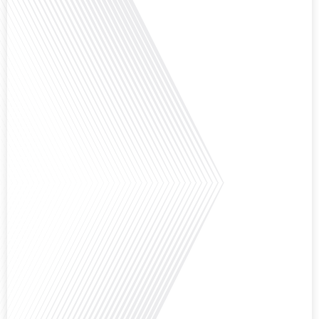
l'Assemblée nationale ? Cette question, souvent posée mais rarement
explorée en profondeur, est au cœur de notre épisode d'aujourd'hui. Nous
vous invitons à réfléchir à l'impact des Français vivant à l'étranger sur la
politique nationale et à la manière dont leurs préoccupations sont prises en
compte par leurs[...]
Avez-vous déjà envisagé de vivre dans un pays aussi complexe et fascinant
que la Russie en tant que Français expatrié ? Dans cet épisode proposé par
"Français dans le Monde (FDLM.fr), le média de la mobilité internationale,
nous explorons cette question en profondeur avec Valentin Le Normand, un
expatrié français qui a choisi de s'installer à Moscou en 2021.[...]