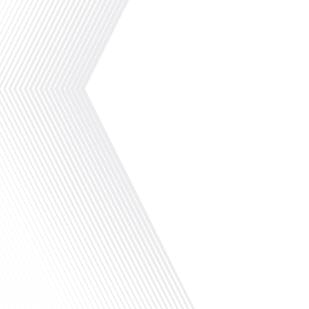
Avez-vous déjà envisagé de tout quitter
pour vivre dans un autre pays, sans
vraiment savoir ce que vous réserve
l'avenir ? Dans cet épisode de "10
minutes, le podcast des Français dans le
monde", réalisé en partenariat avec le
Podcasthon, nous explorons cette
question fascinante en nous plongeant
dans l'histoire inspirante de Sébastien
Ricci, un[...]
Avez-vous déjà envisagé de changer de
région pour profiter d'un climat plus
ensoleillé et d'un cadre de vie différent ?