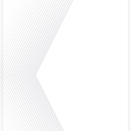
Avez-vous déjà réfléchi à l'importance d'aborder les sujets délicats au sein
d'une relation amoureuse ? Français dans le monde (FDLM), le média de la
mobilité internationale nous invite à explorer cette question au micro de
Gauthier Seys : Sandy Kaufmann, auteure du livre "Les couples heureux
osent aborder les sujets qui fâchent". Ensemble, ils discutent de la manière
dont[...]
Avez-vous déjà pensé à la manière dont l'éducation pourrait s'adapter aux
besoins des enfants vivant aux quatre coins du monde ? Français dans le
monde (FDLM), le média de la mobilité internationale explore cette question
fascinante en abordant les défis et les opportunités de l'éducation