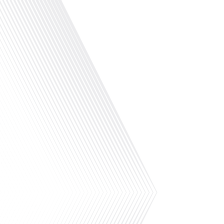
Le sport n'est pas seulement une activité
physique,[...]
Que feriez-vous si l'un de vos proches
disparaissait à l'autre bout du monde,
dans des circonstances aussi
mystérieuses qu'inquiétantes ? C'est la
question poignante que nous abordons
dans cet épisode de "10 minutes, le
podcast des Français dans le monde".
Nous plongeons dans l'histoire
bouleversante de Florian, un jeune
homme de 26 ans, disparu depuis[...]