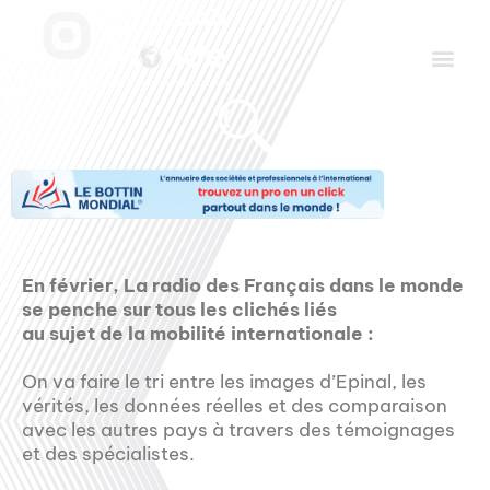
Aller
Men
au
contenu
Le Club des Partenaires
Communiquez avec FDLM Pub
En février, La radio des Français dans le monde
se penche sur tous les clichés liés
au sujet de la mobilité internationale :
On va faire le tri entre les images d’Epinal, les
vérités, les données réelles et des comparaison
avec les autres pays à travers des témoignages
et des spécialistes.