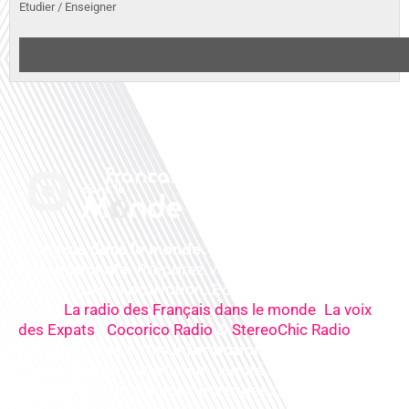
Etudier / Enseigner
Français dans le monde, le média de la mobilité
internationale
. Préparez votre départ, vivez
mieux votre expatriation. Ecoutez nos
radios
en
ligne (
,
La radio des Français dans le monde
La voix
,
&
),
des Expats
Cocorico Radio
StereoChic Radio
nos
podcasts
& des
informations
sur tous les
sujets de votre quotidien : ,santé, business,
éducation, expériences partagées, experts…