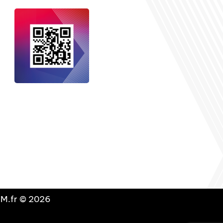
nçais dans le monde
, le média de la
 internationale est un média LIBRE &
NDANT. Pour soutenir notre travail,
vous pouvez réaliser un don à notre
ation :
Un petit geste pour de faire
avancer un GRAND projet !
DLM.fr © 2026