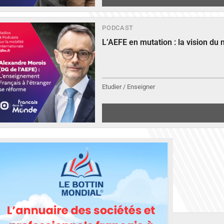
PODCAST
L’AEFE en mutation : la vision du
Etudier / Enseigner