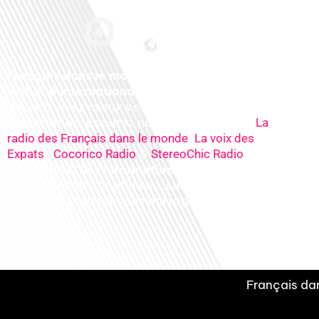
Français dans le monde, le média de la
mobilité internationale
. Préparez votre
départ, vivez mieux votre
expatriation. Ecoutez nos
radios
en ligne (
La
,
radio des Français dans le monde
La voix des
,
&
), nos
Expats
Cocorico Radio
StereoChic Radio
podcasts
& des
informations
sur tous les
sujets de votre quotidien : ,santé, business,
éducation, expériences partagées, experts…
Français dan