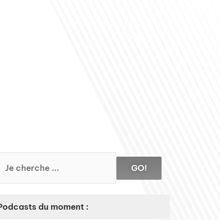
Club des Partenaires
Contactez-nous
Communiquez avec FDLM Pub
GO!
Podcasts du moment :