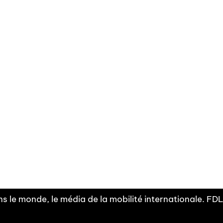
Facebook
Linkedin
X
Instagram
Fra
Youtube
mobilité
INDEPE
associ
s le monde, le média de la mobilité internationale. F