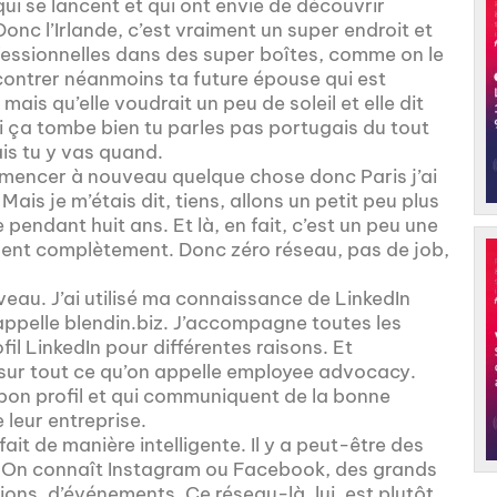
qui se lancent et qui ont envie de découvrir
onc l’Irlande, c’est vraiment un super endroit et
essionnelles dans des super boîtes, comme on le
ncontrer néanmoins ta future épouse qui est
 mais qu’elle voudrait un peu de soleil et elle dit
toi ça tombe bien tu parles pas portugais du tout
is tu y vas quand.
mencer à nouveau quelque chose donc Paris j’ai
ais je m’étais dit, tiens, allons un petit peu plus
 pendant huit ans. Et là, en fait, c’est un peu une
inent complètement. Donc zéro réseau, pas de job,
veau. J’ai utilisé ma connaissance de LinkedIn
appelle blendin.biz. J’accompagne toutes les
il LinkedIn pour différentes raisons. Et
sur tout ce qu’on appelle employee advocacy.
 bon profil et qui communiquent de la bonne
 leur entreprise.
it de manière intelligente. Il y a peut-être des
. On connaît Instagram ou Facebook, des grands
ons, d’événements. Ce réseau-là, lui, est plutôt