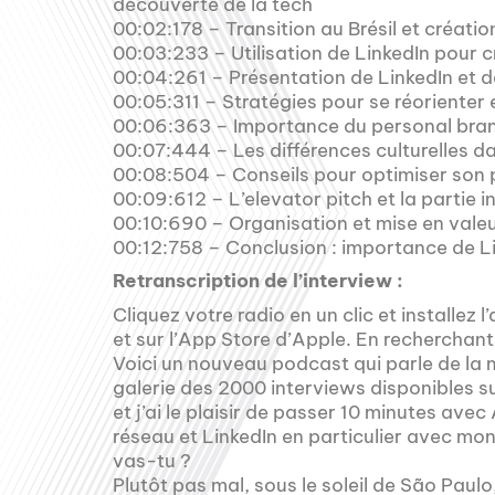
découverte de la tech
00:02:178 – Transition au Brésil et créatio
00:03:233 – Utilisation de LinkedIn pour c
00:04:261 – Présentation de LinkedIn et 
00:05:311 – Stratégies pour se réorienter 
00:06:363 – Importance du personal brand
00:07:444 – Les différences culturelles dan
00:08:504 – Conseils pour optimiser son p
00:09:612 – L’elevator pitch et la partie in
00:10:690 – Organisation et mise en valeu
00:12:758 – Conclusion : importance de Lin
Retranscription de l’interview :
Cliquez votre radio en un clic et installez 
et sur l’App Store d’Apple. En recherchan
Voici un nouveau podcast qui parle de la mo
galerie des 2000 interviews disponibles s
et j’ai le plaisir de passer 10 minutes ave
réseau et LinkedIn en particulier avec mo
vas-tu ?
Plutôt pas mal, sous le soleil de São Paulo,