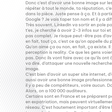
Donc c’est d’avoir une bonne image sur les
répéter à tout le monde, ta réputation, c’e
dans la pièce. Juste pense à ça. Et à partir
Google ? Je vais taper ton nom et il y a di
Très souvent, LinkedIn va sortir en pole pos
t’es, je cherche à avoir 2-3 infos sur toi 
pas complet. Je risque peut-être pas d’avo
en fait, tout ça, c’est ce qu’on appelle du
Qu’on aime ça ou non, en fait, ça existe. Il 
perception is reality. Ce que les gens voien
pas. Donc ils vont faire avec ce qu’ils on
va dire, d’attaquer une nouvelle recherche
image.
C’est bien d’avoir un super site internet, d
aussi avoir une bonne image professionnel
il y a peu de compétiteurs, voire aucun. 
Alors, on a 100 000 auditeurs.
Certains sont en France et se préparent po
en expatriation, mais peuvent virtuelleme
réseau. C’est hautement important d’être 