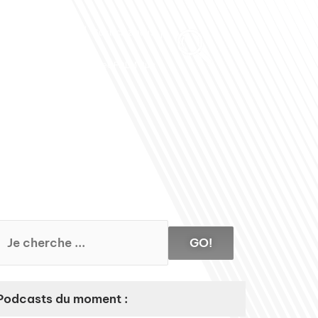
Club des Partenaires
Contactez-nous
Communiquez avec FDLM Pub
GO!
Podcasts du moment :