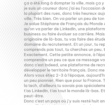
ça a été long à dompter la ville, mais ça 
je suis un coureur donc j’ai eu l’occasion 
la plupart des rues, donc très heureux aujo
ville. Très bien. On va parler un peu de to
Je salue Stéphane de Français du Monde A
qu’on va parler de LinkedIn, une platefo
business ou faire évoluer sa carrière. Mais
originaire de là-bas, tu vas faire des étud
domaine du recrutement. Et un jour, tu rep
comprends pas tout, tu cherches un peu, tu
Exactement. Cette petite annonce, à l’épo
comprendre un peu ce que ce message voula
donc c’est Indeed, une plateforme de rec
développer le territoire français. Donc me 
Alors vous étiez 2-3 à l’époque, aujourd’hu
un peu pionnier. Rien que pour la France. T
la tech, d’ailleurs tu savais pas spécialem
t’as LinkedIn, t’as tout le monde là-bas. Et
peut-être.
Donc c’est un pays où j’y suis resté huit an