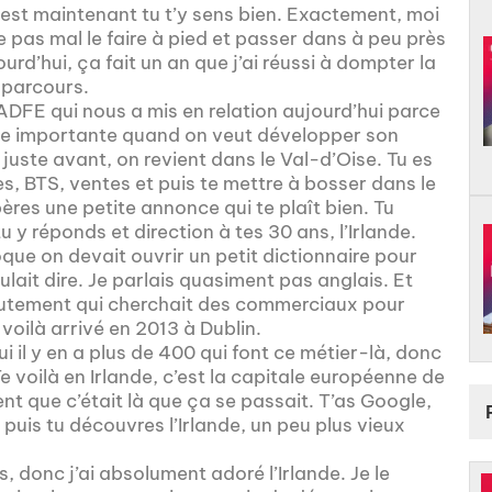
y est maintenant tu t’y sens bien. Exactement, moi
de pas mal le faire à pied et passer dans à peu près
urd’hui, ça fait un an que j’ai réussi à dompter la
n parcours.
DFE qui nous a mis en relation aujourd’hui parce
rme importante quand on veut développer son
 juste avant, on revient dans le Val-d’Oise. Tu es
es, BTS, ventes et puis te mettre à bosser dans le
ères une petite annonce qui te plaît bien. Tu
 y réponds et direction à tes 30 ans, l’Irlande.
que on devait ouvrir un petit dictionnaire pour
it dire. Je parlais quasiment pas anglais. Et
rutement qui cherchait des commerciaux pour
voilà arrivé en 2013 à Dublin.
i il y en a plus de 400 qui font ce métier-là, donc
e voilà en Irlande, c’est la capitale européenne de
ent que c’était là que ça se passait. T’as Google,
 puis tu découvres l’Irlande, un peu plus vieux
s, donc j’ai absolument adoré l’Irlande. Je le