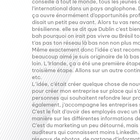
conseille à tout le monde, tous les jeunes 
l’international dans un pays anglophone. D
ça ouvre énormément d’opportunités prof
disait un petit peu avant. Alors tu vas re
brésilienne. elle se dit que Dublin c’est bien
bah pourquoi on irait pas vivre au Brésil 
t’as pas ton réseau là bas non non plus ma
Même exactement donc l’idée c’est recom
beaucoup aimé je suis originaire de là bas M
loin. L’Irlande, ça a été une première étape
troisième étape. Allons sur un autre cont
etc.
L’idée, c’était créer quelque chose de nou
pour créer mon entreprise sur place qui s’
personnes qui souhaitent refondre leur prof
également, j’accompagne les entreprises 
C’est le fait d’avoir des employés avec un
manière sur les différentes informations de
C’est du marketing un peu détourné, mais fa
auditeurs qui connaissent moins LinkedIn
réseaux de photos, de partage d’informati