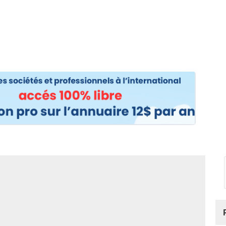
os
Nos podcasts
Podcasts INFOS
Dossiers Spéciaux
Vivre à …
Le 