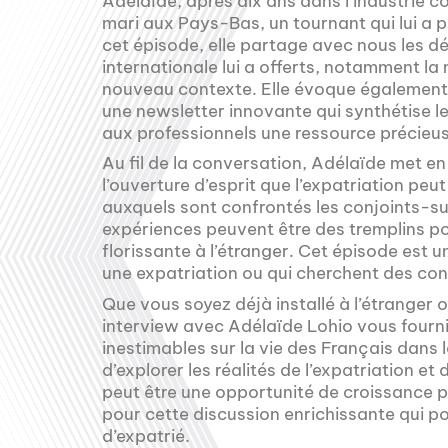
Adélaïde, après dix ans dans l’industrie c
mari aux Pays-Bas, un tournant qui lui a 
cet épisode, elle partage avec nous les déf
internationale lui a offerts, notamment la
nouveau contexte. Elle évoque également 
une newsletter innovante qui synthétise le
aux professionnels une ressource précieuse
Au fil de la conversation, Adélaïde met en 
l’ouverture d’esprit que l’expatriation peu
auxquels sont confrontés les conjoints-s
expériences peuvent être des tremplins po
florissante à l’étranger. Cet épisode est 
une expatriation ou qui cherchent des conse
Que vous soyez déjà installé à l’étranger o
interview avec Adélaïde Lohio vous fourn
inestimables sur la vie des Français dan
d’explorer les réalités de l’expatriation e
peut être une opportunité de croissance p
pour cette discussion enrichissante qui po
d’expatrié.