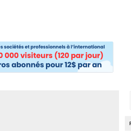
os
Nos podcasts
Podcasts INFOS
Dossiers Spéciaux
Vivre à …
Le 