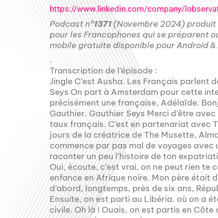
https://www.linkedin.com/company/lobserva
Podcast n°
1371
(Novembre 2024) produit
pour les Francophones qui se préparent ou
mobile gratuite disponible pour Android 
.
Transcription de l’épisode :
Jingle C’est Ausha. Les Français parlent de français. Un français au loin de nous. Gauthier Seys On part à Amsterdam pour cette interview à Français dans le Monde, plus précisément une française, Adélaïde. Bonjour et bienvenue. Adélaïde Lohio Bonjour Gauthier. Gauthier Seys Merci d’être avec nous en direct ce midi dans les Français par le taux français. C’est en partenariat avec The Musette. On a fait la rencontre il y a quelques jours de la créatrice de The Musette, Alma. proposé de découvrir le chemin d’Adélaïde qui commence par pas mal de voyages avec un papa diplomate. Adélaïde, tu peux nous raconter un peu l’histoire de ton expatriation qui a commencé tout petit ? Adélaïde Lohio Oui, écoute, c’est vrai, on ne peut rien te cacher. Écoute, c’est vrai, j’ai passé ma prime enfance en Afrique noire. Mon père était diplomate, comme tu le disais. J’étais aux Aïrs d’abord, longtemps, près de six ans, République démocratique du Congo maintenant. Ensuite, on est parti au Libéria. où on a été expatriés in extremis en 91, en pleine guerre civile. Oh là ! Ouais, on est partis en Côte d’Ivoire pour finalement ensuite rentrer à Paris avec ma mère et mes deux sœurs, parce que mon père partait en poste en Papouasie-Nouvelle-Guinée, et que ça commençait vraiment à devenir compliqué d’avoir une scolarité normale. Gauthier Seys Ouais, t’avais un lit avec des roulettes, en fait. T’as passé ton temps à bouger, quoi. Adélaïde Lohio Exactement. Mais voilà, après Paris-Posay, quand même, une carrière dans les cosmétiques. côté marque, puis sous-traitance. J’ai travaillé dix ans chez un fabricant italien, ce qui m’a amenée à passer beaucoup de temps à Milan aussi. Puis ensuite, un cabinet de tendance et j’ai finalement tout plaqué pour suivre mon mari avec mon petit garçon d’un an à l’époque à Amsterdam. Et voilà, ça fait maintenant quatre ans qu’on est là. Gauthier Seys Très bien. Comment ça se passe la vie à Amsterdam ? On a eu un peu d’écho dans la presse française il y a quelques semaines avec… un peuple, surtout les jeunes, qui n’étaient pas très contents d’un couvre-feu. Ça va, ça se passe mieux ? Adélaïde Lohio Non, ça se passe très bien. C’est vrai qu’on entend parler d’échaufourer aux Pays-Bas, ça n’a rien à voir avec ce qu’on peut retrouver en France. Gauthier Seys On se le dise. Adélaïde Lohio Il reste un pays calme. Donc la vie, non, cela coule douce aux Pays-Bas. Et l’expatriation est vraiment géniale. Gauthier Seys Cependant, on va s’arrêter sur un point en particulier. Quand on est fan de… C’est un peu comme ça que je vais le formuler. On se retrouve un peu quand même déracinés. Ses habitudes de travail, elles sont abandonnées. Et parfois, on est poussé à devoir se réinventer professionnellement. Et c’est un peu sur ce point qu’on va mettre l’accent ce midi. Tu t’es dit, il faut que je travaille. Mais tous les repères avaient bougé. Alors, il a fallu réinventer les choses. Adélaïde Lohio Oui, c’est sûr. L’expatriation en soi, c’est vraiment génial. Ça pousse à l’ouverture sur l’autre. On perd ses repères. père, on casse ses routines, ça ouvre l’esprit, ça développe la curiosité, c’est sûr que ça forge qui on est. Moi, mes expériences en Afrique ont fait qui je suis, c’est certain. C’est plein de promesses, c’est l’occasion de s’inventer une nouvelle vie, envisager l’avenir autrement. Donc voilà, ça peut faire peur, mais c’est selon moi vraiment une opportunité à saisir. Maintenant, s’expatrier en étant conjoint-suiveur, c’est encore autre chose. Dans mon cas, c’est vrai que ça tombait plutôt bien. J’étais à une période de ma vie où j’avais vraiment du mal à mêler vie personnelle et vie professionnelle. Je travaillais tellement que c’est à peine si j’arrivais à avoir mon petit bébé. Donc, je l’ai vraiment pris comme une occasion de faire un break. Et faire un break, de temps en temps, ça fait du bien. Sortir un peu de la routine infernale et prendre le temps de se poser les bonnes questions. Donc, pour moi, être conjoint-suiveur, ça a été vraiment l’opportunité. possibilité de se réinventer. Et c’est ce que j’ai fait depuis Amsterdam en créant l’Observatoire Beauté. Gauthier Seys Parce que du coup, le réseau que l’on a, le réseau professionnel, il est un petit peu disloqué. Donc, tu es restée sur la thématique de la cosmétique, mais tu as eu une nouvelle idée. Alors, elle est venue comment cette idée ? Adélaïde Lohio Donc, effectivement, l’Observatoire Beauté, il y a toujours cette idée qui arrive souvent dans les projets qui sont lancés en expatriation, de pouvoir travailler un petit peu de n’importe où. Juste pour dire un petit peu ce qu’est l’Observatoire Beauté, c’est un condensé de tout ce qu’il ne fal