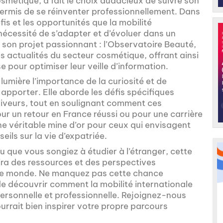
osmétique, a fait le choix audacieux de suivre son
permis de se réinventer professionnellement. Dans
is et les opportunités que la mobilité
 nécessité de s’adapter et d’évoluer dans un
son projet passionnant : l’Observatoire Beauté,
s actualités du secteur cosmétique, offrant ainsi
 pour optimiser leur veille d’information.
lumière l’importance de la curiosité et de
t apporter. Elle aborde les défis spécifiques
uiveurs, tout en soulignant comment ces
ur un retour en France réussi ou pour une carrière
une véritable mine d’or pour ceux qui envisagent
ils sur la vie d’expatriée.
u que vous songiez à étudier à l’étranger, cette
ira des ressources et des perspectives
s le monde. Ne manquez pas cette chance
t de découvrir comment la mobilité internationale
ersonnelle et professionnelle. Rejoignez-nous
urrait bien inspirer votre propre parcours