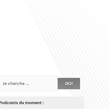
Club des Partenaires
Contactez-nous
Communiquez avec FDLM Pub
GO!
Podcasts du moment :