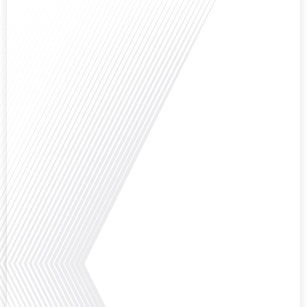
Et si ce podcast était le début de votre nouvelle vie ? C'est la question que
pose Gauthier Seys dans cet épisode captivant de "10 minutes, le podcast
des Français dans le Monde". Alors que de plus en plus de Français
envisagent l'expatriation, l'île Maurice se présente comme une destination de
choix. Mais que faut-il savoir avant de faire[...]
Avez-vous déjà rêvé de vivre le rêve américain ? Que ce soit pour vous, votre
famille ou votre entreprise, l'idée de s'installer aux États-Unis peut sembler
séduisante, mais elle est souvent parsemée de défis. Dans cet épisode de
Français dans le Monde, nous explorons les étapes essentielles pour réussir
votre transition vers une nouvelle vie américaine. Quels sont les[...]