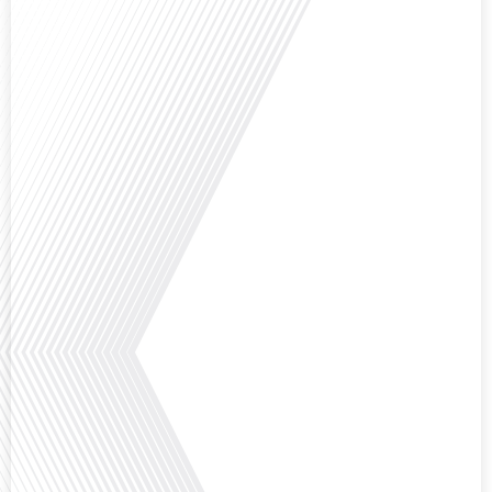
Avez-vous déjà réfléchi à la complexité de préparer votre retraite lorsque
vous avez vécu et travaillé dans plusieurs pays à travers le monde ? C'est une
question cruciale pour de nombreux expatriés français qui ont passé une
partie de leur vie professionnelle à l'international. Dans cet épisode de "10
minutes, le podcast des Français dans le monde", nous abordons[...]
Avez-vous déjà envisagé de changer de région pour profiter d'un climat plus
ensoleillé et d'un cadre de vie différent ? Dans cet épisode de « 10 minutes,
le podcast des Français dans le monde » réalisé en partenariat avec Mon
chasseur immo, nous explorons les défis et les opportunités liés à la mobilité