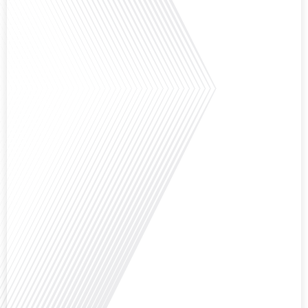
monde (FDLM), le média de la mobilité internationale explore cette question
fascinante en abordant les défis et les opportunités de l'éducation
numérique pour les familles expatriées et les jeunes ayant des parcours
atypiques. Préparez-vous à[...]
Avez-vous déjà envisagé de créer votre entreprise à l'étranger, et plus
précisément à Madrid ?Dans le cadre du dossier spécial « S’installer à
Madrid » réalisé avec le parrainage de Laplace Iberia, la référence du Conseil
en Gestion de Patrimoine dédié aux Français expatriés depuis plus de 30 ans
basé à Barcelone & Madrid et Monentreprise.es, bien plus qu’un comptable :
[...]