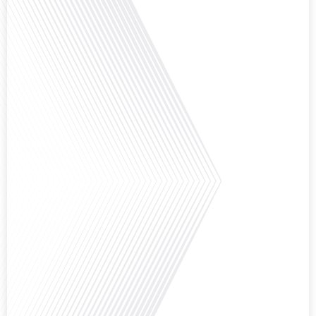
internationale et à l'installation dans une nouvelle région.[...]
Avez-vous déjà envisagé comment le sport peut transformer une vie et ouvrir
des horizons culturels insoupçonnés ? Dans cet épisode proposé par La
radio des Français dans le monde dans le cadre de sa série "SPORT EXPAT",
nous explorons cette question fascinante en compagnie d'une invitée
exceptionnelle. Le sport n'est pas seulement une activité physique, mais un
vecteur de[...]