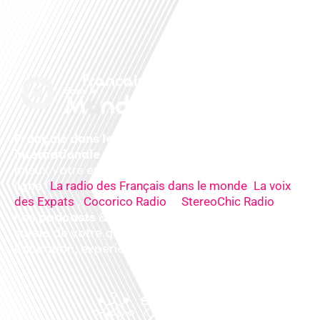
Français dans le monde, le média de la mobilité
internationale
. Préparez votre départ, vivez
mieux votre expatriation. Ecoutez nos
radios
en
ligne (
,
La radio des Français dans le monde
La voix
,
&
),
des Expats
Cocorico Radio
StereoChic Radio
nos
podcasts
& des
informations
sur tous les
sujets de votre quotidien : ,santé, business,
éducation, expériences partagées, experts…