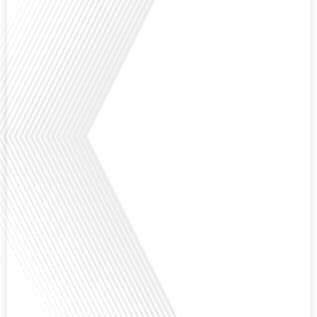
Avez-vous déjà réfléchi à l'importance d'aborder les sujets délicats au sein
d'une relation amoureuse ? Français dans le monde (FDLM), le média de la
mobilité internationale nous invite à explorer cette question au micro de
Gauthier Seys : Sandy Kaufmann, auteure du livre "Les couples heureux
osent aborder les sujets qui fâchent". Ensemble, ils discutent de la manière
dont[...]
Avez-vous déjà pensé à la manière dont l'éducation pourrait s'adapter aux
besoins des enfants vivant aux quatre coins du monde ? Français dans le