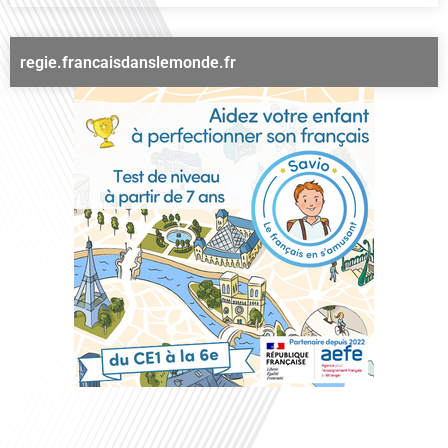
regie.francaisdanslemonde.fr