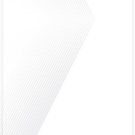
Avez-vous déjà pensé à l'impact du football sur l'intégration et la diplomatie
internationale ? Dans cet épisode de "Français dans le Monde", le média de la
mobilité internationale, nous explorons ce sujet fascinant à travers le
parcours inspirant d'Hugo Sanudo. Rejoignez-nous pour découvrir comment
le football peut être un vecteur puissant d'échanges culturels et
d'opportunités professionnelles à travers le[...]
Avez-vous déjà réfléchi à l'impact que les expatriés français peuvent avoir sur
la politique et la société française ? Dans cet épisode exclusif proposé par
Français dans le Monde, le média de la mobilité internationale, nous
explorons ce sujet fascinant avec une invitée spéciale, qui nous offre un