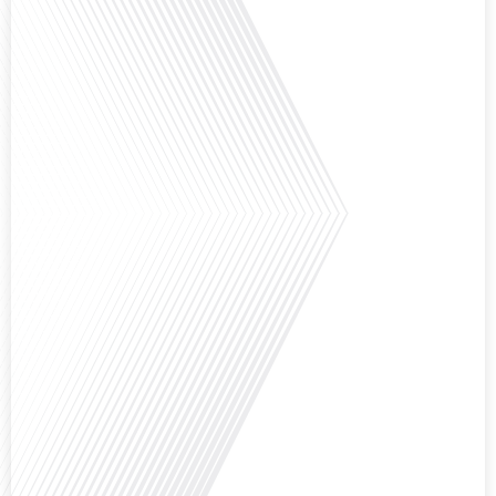
Comment la voix des expatriés est-elle entendue dans les couloirs de
l'Assemblée nationale ? Cette question, souvent posée mais rarement
explorée en profondeur, est au cœur de notre épisode d'aujourd'hui. Nous
vous invitons à réfléchir à l'impact des Français vivant à l'étranger sur la
politique nationale et à la manière dont leurs préoccupations sont prises en
compte par leurs[...]
Avez-vous déjà envisagé de vivre dans un pays aussi complexe et fascinant
que la Russie en tant que Français expatrié ? Dans cet épisode proposé par
"Français dans le Monde (FDLM.fr), le média de la mobilité internationale,
nous explorons cette question en profondeur avec Valentin Le Normand, un
expatrié français qui a choisi de s'installer à Moscou en 2021.[...]