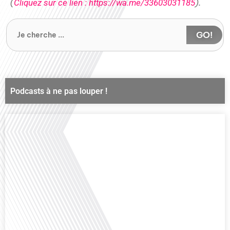
(
).
Cliquez sur ce lien : https://wa.me/33603031185
GO!
Podcasts à ne pas louper !