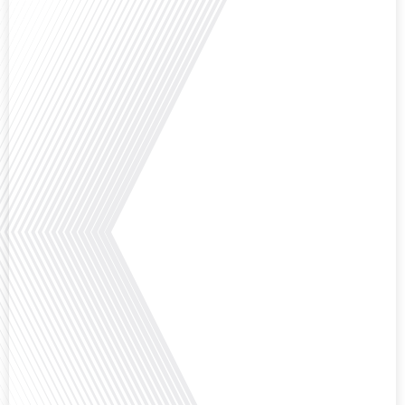
Et si ce podcast était le début de votre nouvelle vie ? C'est la question que
pose Gauthier Seys dans cet épisode captivant de "10 minutes, le podcast
des Français dans le Monde". Alors que de plus en plus de Français
envisagent l'expatriation, l'île Maurice se présente comme une destination de
choix. Mais que faut-il savoir avant de faire[...]
Avez-vous déjà rêvé de vivre le rêve américain ? Que ce soit pour vous, votre
famille ou votre entreprise, l'idée de s'installer aux États-Unis peut sembler
séduisante, mais elle est souvent parsemée de défis. Dans cet épisode de
Français dans le Monde, nous explorons les étapes essentielles pour réussir