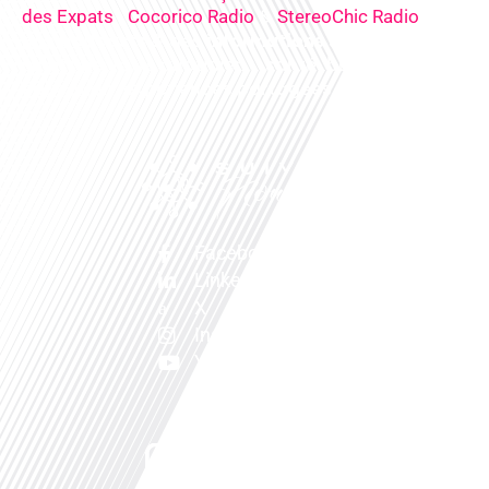
,
&
),
des Expats
Cocorico Radio
StereoChic Radio
nos
podcasts
& des
informations
sur tous les
sujets de votre quotidien : ,santé, business,
éducation, expériences partagées, experts…
Facebook
Linkedin
X
Instagram
Youtube