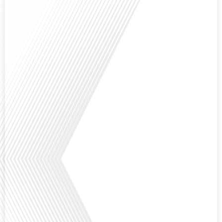
Avez-vous déjà pensé à l'impact du football sur l'intégration et la diplomatie
internationale ? Dans cet épisode de "Français dans le Monde", le média de la
mobilité internationale, nous explorons ce sujet fascinant à travers le
parcours inspirant d'Hugo Sanudo. Rejoignez-nous pour découvrir comment
le football peut être un vecteur puissant d'échanges culturels et
d'opportunités professionnelles à travers le[...]
Avez-vous déjà réfléchi à l'impact que les expatriés français peuvent avoir sur
la politique et la société française ? Dans cet épisode exclusif proposé par