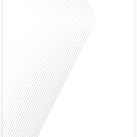
Comment la voix des expatriés est-elle entendue dans les couloirs de
l'Assemblée nationale ? Cette question, souvent posée mais rarement
explorée en profondeur, est au cœur de notre épisode d'aujourd'hui. Nous
vous invitons à réfléchir à l'impact des Français vivant à l'étranger sur la
politique nationale et à la manière dont leurs préoccupations sont prises en
compte par leurs[...]
Avez-vous déjà envisagé de vivre dans un pays aussi complexe et fascinant
que la Russie en tant que Français expatrié ? Dans cet épisode proposé par
"Français dans le Monde (FDLM.fr), le média de la mobilité internationale,