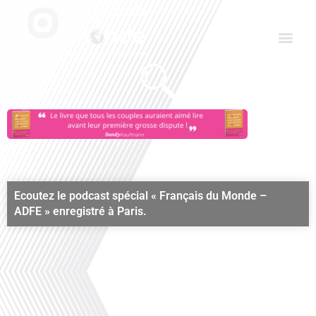
Aller
Men
au
contenu
Le Club des Partenaires
Communiquez avec FDLM Pub
Ecoutez le podcast spécial « Français du Monde –
ADFE » enregistré à Paris.
Samedi 26 Aout 2023
00:00