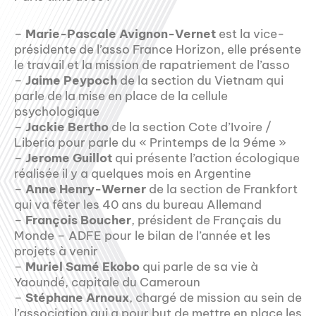
–
Marie-Pascale Avignon-Vernet
est la vice-
présidente de l’asso France Horizon, elle présente
le travail et la mission de rapatriement de l’asso
–
Jaime Peypoch
de la section du Vietnam qui
parle de la mise en place de la cellule
psychologique
–
Jackie Bertho
de la section Cote d’Ivoire /
Liberia pour parle du « Printemps de la 9éme »
–
Jerome Guillot
qui présente l’action écologique
réalisée il y a quelques mois en Argentine
–
Anne Henry-Werner
de la section de Frankfort
qui va fêter les 40 ans du bureau Allemand
–
François Boucher
, président de Français du
Monde – ADFE pour le bilan de l’année et les
projets à venir
–
Muriel Samé Ekobo
qui parle de sa vie à
Yaoundé, capitale du Cameroun
–
Stéphane Arnoux
, chargé de mission au sein de
l’association qui a pour but de mettre en place les