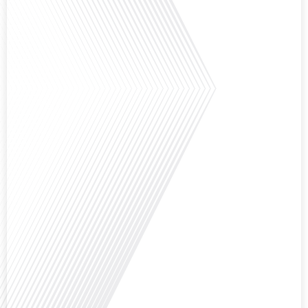
ensoleillé et d'un cadre de vie différent ? Dans cet épisode de « 10 minutes,
le podcast des Français dans le monde » réalisé en partenariat avec Mon
chasseur immo, nous explorons les défis et les opportunités liés à la mobilité
internationale et à l'installation dans une nouvelle région.[...]
Avez-vous déjà envisagé comment le sport peut transformer une vie et ouvrir
des horizons culturels insoupçonnés ? Dans cet épisode proposé par La
radio des Français dans le monde dans le cadre de sa série "SPORT EXPAT",
nous explorons cette question fascinante en compagnie d'une invitée
exceptionnelle. Le sport n'est pas seulement une activité physique, mais un
vecteur de[...]