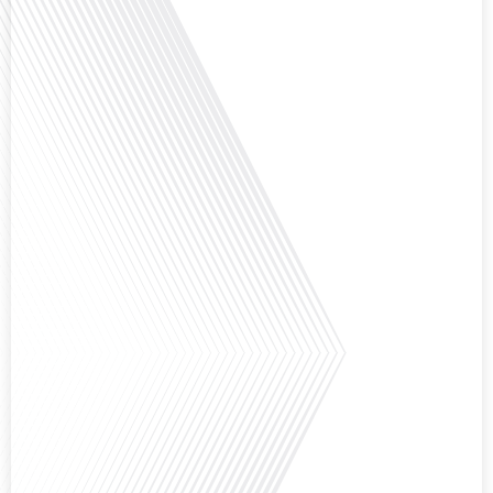
Qu'est-ce qui pousse des milliers de Français à travers le monde à s'engager
bénévolement pour accueillir leurs compatriotes expatriés ? Dans cet
épisode de "10 minutes, le podcast des Français dans le monde", nous
explorons le rôle crucial du réseau FIAFE dans la vie des expatriés
francophones : découvrons comment un réseau d'accueil peut transformer
une expérience d'expatriation avec[...]