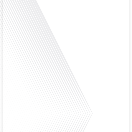
nous explorons cette question en profondeur avec Valentin Le Normand, un
expatrié français qui a choisi de s'installer à Moscou en 2021.[...]
Comment l'éducation internationale peut-elle s'adapter aux défis modernes
tout en préservant son identité unique ? C'est la question que nous posons
aujourd'hui dans cet épisode proposé par le média "Français dans le Monde".
Avec des enjeux budgétaires et pédagogiques croissants, comment garantir
que l'éducation française à l'étranger continue de prospérer et de s'adapter
aux attentes changeantes des familles et[...]