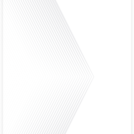
Français dans le Monde, le média de la mobilité internationale, nous
explorons ce sujet fascinant avec une invitée spéciale, qui nous offre un
aperçu précieux de la vie politique et des défis auxquels sont[...]
Saviez-vous que Bruxelles est souvent appelée le Washington de l'Europe ?
Pourquoi cette ville, souvent associée à la pluie et aux institutions
européennes, attire-t-elle autant de ressortissants français? Sur Français
dans le monde, le média de la mobilité internationale, en partenariat avec
Lepetitjournalcom, ,nous explorons les raisons de cette fascination et ce qui
rend Bruxelles si unique et séduisante[...]