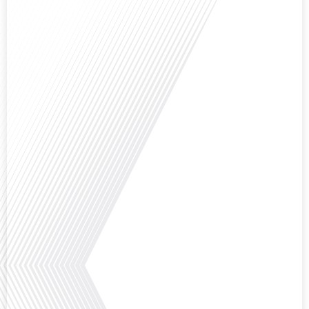
Avez-vous déjà pensé à la manière dont l'éducation pourrait s'adapter aux
besoins des enfants vivant aux quatre coins du monde ? Français dans le
monde (FDLM), le média de la mobilité internationale explore cette question
fascinante en abordant les défis et les opportunités de l'éducation
numérique pour les familles expatriées et les jeunes ayant des parcours
atypiques. Préparez-vous à[...]
Avez-vous déjà envisagé de créer votre entreprise à l'étranger, et plus
précisément à Madrid ?Dans le cadre du dossier spécial « S’installer à
Madrid » réalisé avec le parrainage de Laplace Iberia, la référence du Conseil
en Gestion de Patrimoine dédié aux Français expatriés depuis plus de 30 ans
basé à Barcelone & Madrid et Monentreprise.es, bien plus qu’un comptable :
[...]