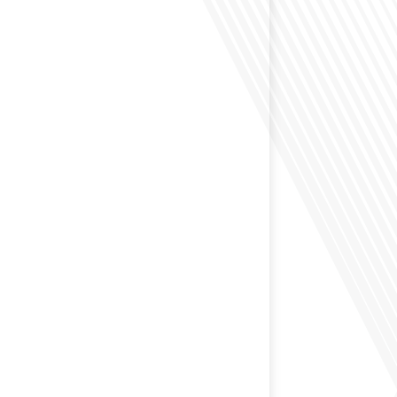
éfléchi à l'impact que les expatriés français peuvent
tique et la société française ? Dans cet épisode exclusif
nçais dans le Monde, le média de la mobilité
nous explorons ce sujet fascinant avec une invitée
us offre un aperçu précieux de la vie politique et des
nt[...]