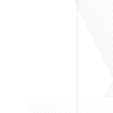
 passé une partie de leur vie professionnelle à
 Dans cet épisode de "10 minutes, le podcast des
e monde", nous abordons[...]
envisagé de changer de région pour profiter d'un climat
et d'un cadre de vie différent ? Dans cet épisode de « 10
ast des Français dans le monde » réalisé en partenariat
ur immo, nous explorons les défis et les opportunités
é internationale et à l'installation dans une nouvelle