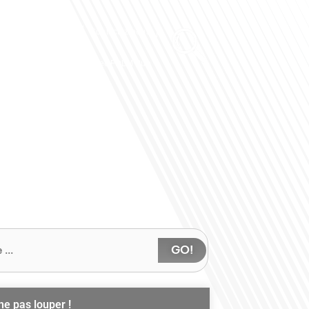
Club des Partenaires
Contactez-nous
Communiquez avec FDLM Pub
GO!
ne pas louper !