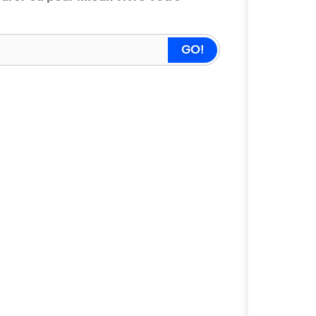
modernes tout en
que nous posons
"Français dans 
GO!
pédagogiques cr
l'étranger conti
changeantes des 
Avez-vous déjà p
diplomatie inter
Monde", le média
fascinant à trav
nous pour décou
d'échanges cultur