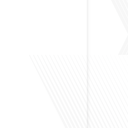
 préservant son identité unique ? C'est la question
 aujourd'hui dans cet épisode proposé par le média
le Monde". Avec des enjeux budgétaires et
oissants, comment garantir que l'éducation française à
nue de prospérer et de s'adapter aux attentes
familles et[...]
ensé à l'impact du football sur l'intégration et la
nationale ? Dans cet épisode de "Français dans le
 de la mobilité internationale, nous explorons ce sujet
ers le parcours inspirant d'Hugo Sanudo. Rejoignez-
vrir comment le football peut être un vecteur puissant
els et d'opportunités professionnelles à travers le[...]