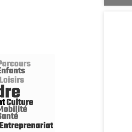
Comment la voix 
l'Assemblée nat
explorée en prof
Nous vous invito
sur la politique
prises en compte 