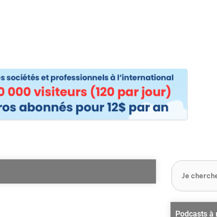
os
Nos podcasts
Podcasts INFOS
Dossiers Spéciaux
Vivre à …
Le 
24
Podcasts à 