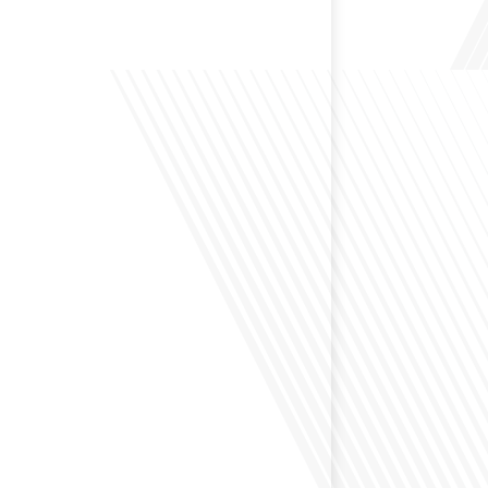
 Bruxelles est souvent appelée le Washington de
uoi cette ville, souvent associée à la pluie et aux
opéennes, attire-t-elle autant de ressortissants français?
s le monde, le média de la mobilité internationale, en
 Lepetitjournalcom, ,nous explorons les raisons de cette
 qui rend Bruxelles si unique et séduisante[...]
éfléchi à la complexité de préparer votre retraite
z vécu et travaillé dans plusieurs pays à travers le
ne question cruciale pour de nombreux expatriés