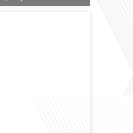
des expatriés est-elle entendue dans les couloirs de
ionale ? Cette question, souvent posée mais rarement
ondeur, est au cœur de notre épisode d'aujourd'hui.
ns à réfléchir à l'impact des Français vivant à l'étranger
 nationale et à la manière dont leurs préoccupations sont
par leurs[...]