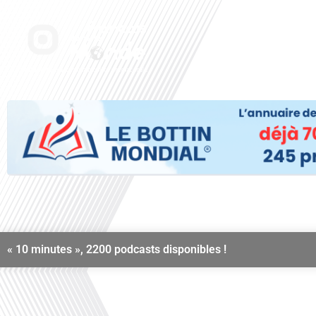
Aller
au
Accueil
Nos radi
contenu
« 10 minutes », 2200 podcasts disponibles !
Septembre 20