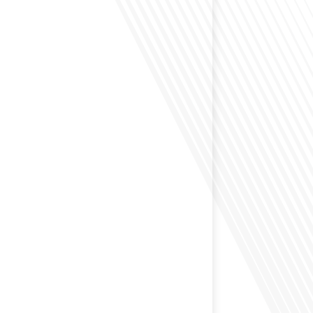
envisagé de vivre dans un pays aussi complexe et
 Russie en tant que Français expatrié ? Dans cet
 par "Français dans le Monde (FDLM.fr), le média de la
ationale, nous explorons cette question en profondeur
 Normand, un expatrié français qui a choisi de
cou en 2021.[...]
ion internationale peut-elle s'adapter aux défis