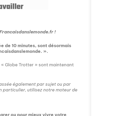
 Francaisdanslemonde.fr !
Avez-vous déjà 
fascinant que la
rée de 10 minutes, sont désormais
épisode proposé
rancaisdanslemonde. ».
mobilité intern
avec Valentin Le
s'installer à Mos
 « Globe Trotter » sont maintenant
classée également par sujet ou par
particulier, utilisez notre moteur de
arer ou pour mieux vivre votre
Comment l'éducat