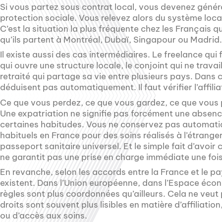
Si vous partez sous contrat local, vous devenez génér
protection sociale. Vous relevez alors du système loca
C’est la situation la plus fréquente chez les Français qu
qu’ils partent à Montréal, Dubaï, Singapour ou Madrid.
Il existe aussi des cas intermédiaires. Le freelance qui 
qui ouvre une structure locale, le conjoint qui ne trav
retraité qui partage sa vie entre plusieurs pays. Dans c
déduisent pas automatiquement. Il faut vérifier l’affiliat
Ce que vous perdez, ce que vous gardez, ce que vous
Une expatriation ne signifie pas forcément une absence 
certaines habitudes. Vous ne conservez pas automa
habituels en France pour des soins réalisés à l’étrange
passeport sanitaire universel. Et le simple fait d’avoi
ne garantit pas une prise en charge immédiate une fois
En revanche, selon les accords entre la France et le p
existent. Dans l’Union européenne, dans l’Espace écon
règles sont plus coordonnées qu’ailleurs. Cela ne veut 
droits sont souvent plus lisibles en matière d’affiliati
ou d’accès aux soins.