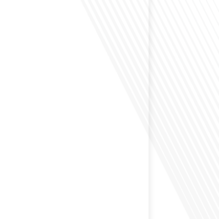
envisagé de vivre dans un pays aussi complexe et
 Russie en tant que Français expatrié ? Dans cet
 par "Français dans le Monde (FDLM.fr), le média de la
ationale, nous explorons cette question en profondeur
 Normand, un expatrié français qui a choisi de
cou en 2021.[...]
ion internationale peut-elle s'adapter aux défis