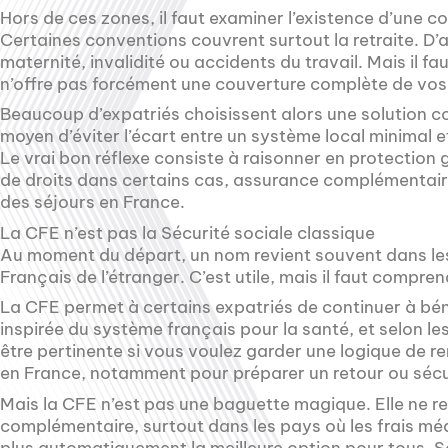
Hors de ces zones, il faut examiner l’existence d’une co
Certaines conventions couvrent surtout la retraite. D’a
maternité, invalidité ou accidents du travail. Mais il f
n’offre pas forcément une couverture complète de vos 
Beaucoup d’expatriés choisissent alors une solution c
moyen d’éviter l’écart entre un système local minimal 
Le vrai bon réflexe consiste à raisonner en protection g
de droits dans certains cas, assurance complémentaire
des séjours en France.
La CFE n’est pas la Sécurité sociale classique
Au moment du départ, un nom revient souvent dans les
Français de l’étranger. C’est utile, mais il faut compren
La CFE permet à certains expatriés de continuer à bén
inspirée du système français pour la santé, et selon les
être pertinente si vous voulez garder une logique de
en France, notamment pour préparer un retour ou sécur
Mais la CFE n’est pas une baguette magique. Elle ne 
complémentaire, surtout dans les pays où les frais méd
plus automatiquement la meilleure option pour tous. S