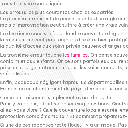
transition sera compliquée.
Les erreurs les plus courantes chez les expatriés
La première erreur est de penser que tout se règle une 
mois d’improvisation peut suffire à créer une vraie vuln
La deuxième consiste à confondre couverture légale et 
localement ne veut pas toujours dire être bien protégé.
la qualité d’accès aux soins privés peuvent changer c
La troisième erreur touche
. On pense souven
les familles
conjoint et aux enfants. Or ce sont parfois eux qui renc
prise en charge, notamment pour les soins courants, la
spécialisées.
Enfin, beaucoup négligent l’après. Le départ mobilise to
France, ou un changement de pays, demande lui aussi 
Comment raisonner simplement avant de partir
Pour y voir clair, il faut se poser cinq questions. Quel
allez-vous vivre ? Quelle couverture locale est réell
protection complémentaire ? Et comment préparerez-v
Si une de ces réponses reste floue, il y a un risque. P