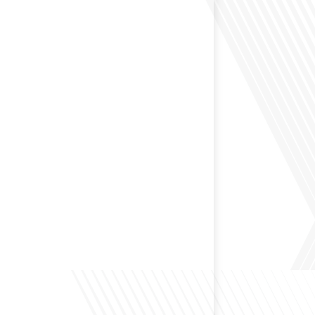
 Dans cet épisode de "10 minutes, le podcast des
e monde", nous abordons[...]
envisagé de changer de région pour profiter d'un climat
et d'un cadre de vie différent ? Dans cet épisode de « 10
ast des Français dans le monde » réalisé en partenariat
ur immo, nous explorons les défis et les opportunités
é internationale et à l'installation dans une nouvelle