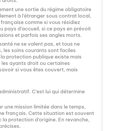
 droits.
alement une sortie du régime obligatoire
blement à l’étranger sous contrat local,
le française comme si vous résidiez
u pays d’accueil, si ce pays en prévoit
Avez-vous déjà 
usions et parfois ses angles morts.
fascinant que la
 santé ne se valent pas, et tous ne
épisode proposé
les soins courants sont faciles
mobilité intern
, la protection publique existe mais
avec Valentin Le
é les ayants droit ou certaines
s'installer à Mos
savoir si vous êtes couvert, mais
 administratif. C’est lui qui détermine
r une mission limitée dans le temps,
e français. Cette situation est souvent
c la protection d’origine. En revanche,
précises.
Comment l'éducat