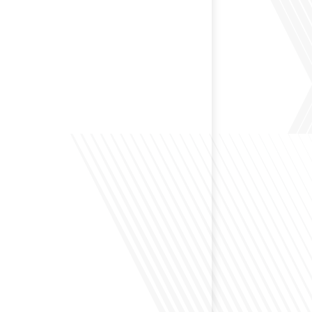
 préservant son identité unique ? C'est la question
 aujourd'hui dans cet épisode proposé par le média
le Monde". Avec des enjeux budgétaires et
oissants, comment garantir que l'éducation française à
nue de prospérer et de s'adapter aux attentes
familles et[...]
ensé à l'impact du football sur l'intégration et la
nationale ? Dans cet épisode de "Français dans le
 de la mobilité internationale, nous explorons ce sujet
ers le parcours inspirant d'Hugo Sanudo. Rejoignez-
vrir comment le football peut être un vecteur puissant
els et d'opportunités professionnelles à travers le[...]