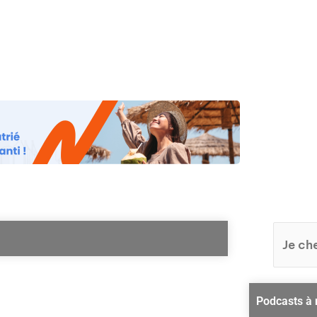
os
Nos podcasts
Podcasts INFOS
Dossiers Spéciaux
Vivre à …
Le 
Podcasts à 