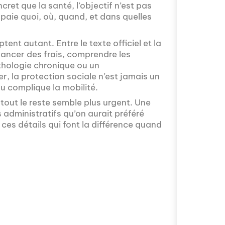
cret que la santé, l’objectif n’est pas
 paie quoi, où, quand, et dans quelles
ent autant. Entre le texte officiel et la
 avancer des frais, comprendre les
Avez-vous déjà 
thologie chronique ou un
ouvrir des hori
, la protection sociale n’est jamais un
proposé par La 
u complique la mobilité.
série "SPORT EX
 tout le reste semble plus urgent. Une
compagnie d'une 
dministratifs qu’on aurait préféré
une activité phy
 ces détails qui font la différence quand
Avez-vous déjà r