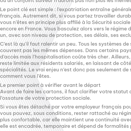
ou un conjoint suiveur n’auront pas non plus les mêmes
Le point clé est simple : l’expatriation entraîne génér
français. Autrement dit, si vous partez travailler dura
vous n’êtes en principe plus affilié à la Sécurité socia
encore en France. Vous basculez alors vers le régime d
un, avec son niveau de protection, ses délais, ses excl
C’est là qu’il faut ralentir un peu. Tous les systèmes de
couvrent pas les mêmes dépenses. Dans certains pays, 
d’accès mais l’hospitalisation coûte très cher. Ailleurs
reste limitée aux résidents salariés, en laissant de côt
spécialités. Le vrai enjeu n’est donc pas seulement de 
comment vous l’êtes.
Le premier point à vérifier avant le départ
Avant de faire les cartons, il faut clarifier votre statut
l’ossature de votre protection sociale.
Si vous êtes détaché par votre employeur français pou
vous pouvez, sous conditions, rester rattaché au régim
plus confortable, car elle maintient une continuité ave
elle est encadrée, temporaire et dépend de formalités 