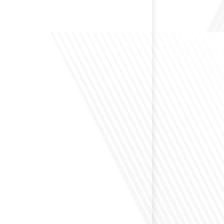
 Bruxelles est souvent appelée le Washington de
uoi cette ville, souvent associée à la pluie et aux
opéennes, attire-t-elle autant de ressortissants français?
s le monde, le média de la mobilité internationale, en
 Lepetitjournalcom, ,nous explorons les raisons de cette
 qui rend Bruxelles si unique et séduisante[...]
éfléchi à la complexité de préparer votre retraite
z vécu et travaillé dans plusieurs pays à travers le
ne question cruciale pour de nombreux expatriés
 passé une partie de leur vie professionnelle à