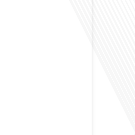
éfléchi à l'impact que les expatriés français peuvent
tique et la société française ? Dans cet épisode exclusif
nçais dans le Monde, le média de la mobilité
nous explorons ce sujet fascinant avec une invitée
us offre un aperçu précieux de la vie politique et des
nt[...]