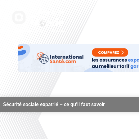
Aller
au
Accueil
Nos radi
contenu
Sécurité sociale expatrié – ce qu’il faut savoir
00:00