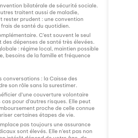
nvention bilatérale de sécurité sociale.
utres traitent aussi de maladie,
aut rester prudent : une convention
frais de santé du quotidien.
omplémentaire. C’est souvent le seul
et des dépenses de santé très élevées.
lobale : régime local, maintien possible
, besoins de la famille et fréquence
Avez-vous déjà r
avoir sur la poli
proposé par Fra
 conversations : la Caisse des
internationale, 
dre son rôle sans la surestimer.
spéciale, qui no
défis auxquels so
éficier d’une couverture volontaire
 cas pour d’autres risques. Elle peut
 remboursement proche de celle connue
iser certaines étapes de vie.
remplace pas toujours une assurance
icaux sont élevés. Elle n’est pas non
on intérêt dépend de votre âge, de