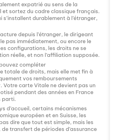
modernes tout en
alement expatrié au sens de la
que nous posons
l et sortez du cadre classique français.
"Français dans 
i s’installent durablement à l’étranger,
pédagogiques cr
l'étranger conti
facture depuis l’étranger, le dirigeant
changeantes des 
aille pas immédiatement, ou encore le
es configurations, les droits ne se
ion réelle, et non l’affiliation supposée.
 pouvez compléter
totale de droits, mais elle met fin à
tiquement vos remboursements
r. Votre carte Vitale ne devient pas un
r cotisé pendant des années en France
 parti.
Avez-vous déjà p
diplomatie inter
ays d’accueil, certains mécanismes
Monde", le média
omique européen et en Suisse, les
fascinant à trav
pas dire que tout est simple, mais les
nous pour décou
on, de transfert de périodes d’assurance
d'échanges cultur