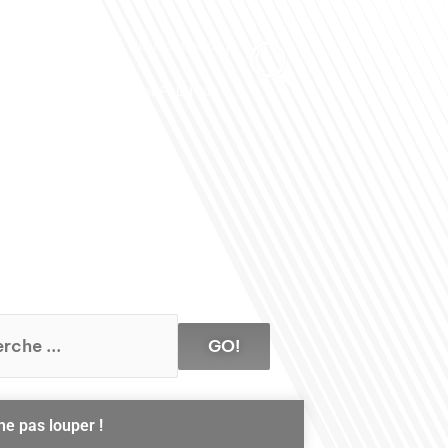
Club des Partenaires
Contactez-nous
Communiquez avec FDLM Pub
GO!
ne pas louper !