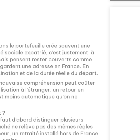
ans le portefeuille crée souvent une
té sociale expatrié, c’est justement là
ais pensent rester couverts comme
s gardent une adresse en France. En
nation et de la durée réelle du départ.
Comment la voix 
e mauvaise compréhension peut coûter
l'Assemblée nat
sation à l’étranger, un retour en
explorée en prof
est moins automatique qu’on ne
Nous vous invito
sur la politique
prises en compte 
t ?
 faut d’abord distinguer plusieurs
taché ne relève pas des mêmes règles
eur, un retraité installé hors de France