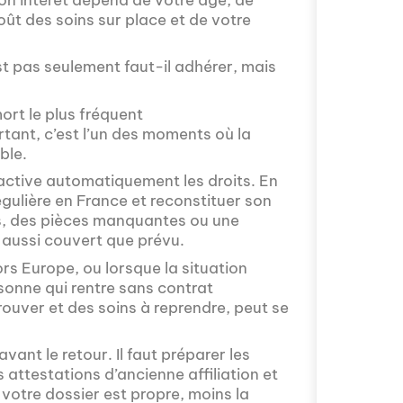
oût des soins sur place et de votre
Saviez-vous que
st pas seulement faut-il adhérer, mais
l'Europe ? Pourq
institutions eur
mort le plus fréquent
Sur Français dan
tant, c’est l’un des moments où la
partenariat avec
ble.
fascination et ce
éactive automatiquement les droits. En
 régulière en France et reconstituer son
ais, des pièces manquantes ou une
 aussi couvert que prévu.
rs Europe, ou lorsque la situation
rsonne qui rentre sans contrat
rouver et des soins à reprendre, peut se
Avez-vous déjà r
vant le retour. Il faut préparer les
lorsque vous ave
es attestations d’ancienne affiliation et
monde ? C'est u
s votre dossier est propre, moins la
français qui ont