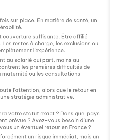
l'international.
Français dans l
fois sur place. En matière de santé, un
érabilité.
couverture suffisante. Être affilié
 Les restes à charge, les exclusions ou
omplètement l’expérience.
t au salarié qui part, moins au
ontrent les premières difficultés de
 maternité ou les consultations
Avez-vous déjà 
plus ensoleillé 
ute l’attention, alors que le retour en
minutes, le podc
une stratégie administrative.
avec Mon chasse
liés à la mobilit
région.[...]
 sera votre statut exact ? Dans quel pays
ement prévue ? Avez-vous besoin d’une
ous un éventuel retour en France ?
as forcément un risque immédiat, mais un