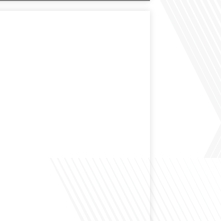
des expatriés est-elle entendue dans les couloirs de
ionale ? Cette question, souvent posée mais rarement
ondeur, est au cœur de notre épisode d'aujourd'hui.
ns à réfléchir à l'impact des Français vivant à l'étranger
 nationale et à la manière dont leurs préoccupations sont
par leurs[...]