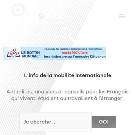
Aller
Men
au
contenu
Le Club des Partenaires
Communiquez avec FDLM Pub
L'info de la mobilité internationale
Actualités, analyses et conseils pour les Français
qui vivent, étudient ou travaillent à l’étranger.
GO!