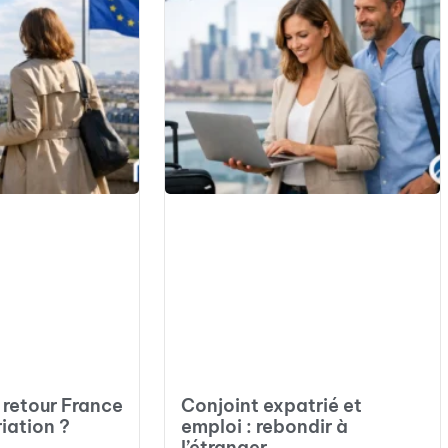
 retour France
Conjoint expatrié et
riation ?
emploi : rebondir à
l’étranger