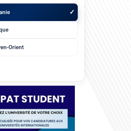
anie
ique
en-Orient