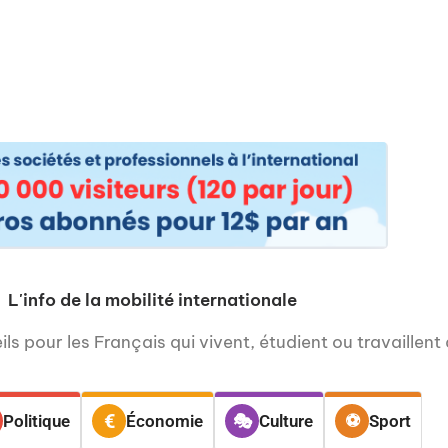
os
Nos podcasts
Podcasts INFOS
Dossiers Spéciaux
Vivre à …
Le 
L'info de la mobilité internationale
ls pour les Français qui vivent, étudient ou travaillent 
Politique
Économie
Culture
Sport