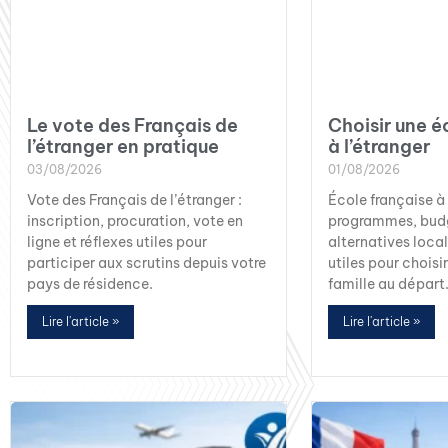
Le vote des Français de
Choisir une é
l’étranger en pratique
à l’étranger
03/08/2026
01/08/2026
Vote des Français de l’étranger :
École française à 
inscription, procuration, vote en
programmes, budg
ligne et réflexes utiles pour
alternatives local
participer aux scrutins depuis votre
utiles pour choisi
pays de résidence.
famille au départ
Lire l'article »
Lire l'article »