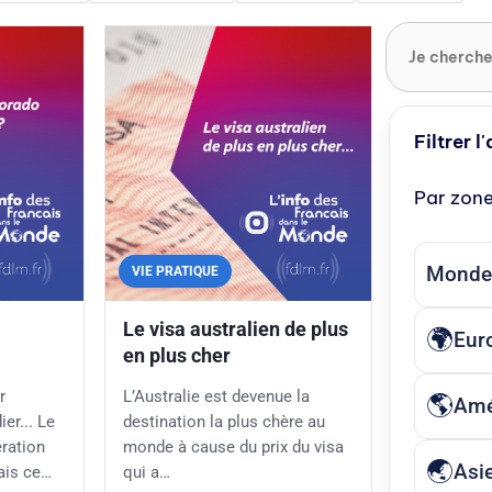
Filtrer l
Par zon
Monde
VIE PRATIQUE
Le visa australien de plus
Eur
en plus cher
r
L’Australie est devenue la
Amé
ier... Le
destination la plus chère au
ration
monde à cause du prix du visa
Asi
ais ce…
qui a…