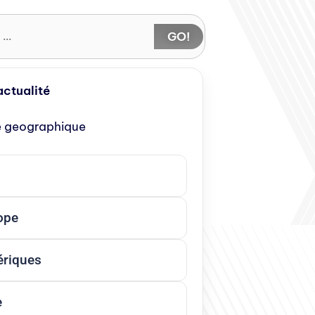
GO!
'actualité
e geographique
ope
riques
e