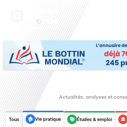
Aller
au
Accueil
Nos radi
contenu
Actualités, analyses et consei
Vie pratique
Tous
Études & emploi