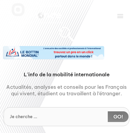
Aller
Men
au
contenu
Le Club des Partenaires
Communiquez avec FDLM Pub
L'info de la mobilité internationale
Actualités, analyses et conseils pour les Français
qui vivent, étudient ou travaillent à l’étranger.
GO!