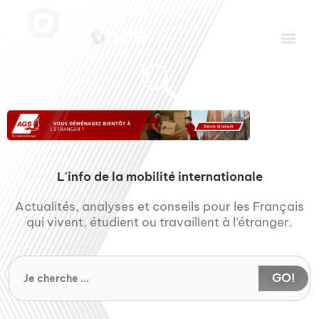
Aller
Men
au
contenu
Le Club des Partenaires
Communiquez avec FDLM Pub
L'info de la mobilité internationale
Actualités, analyses et conseils pour les Français
qui vivent, étudient ou travaillent à l’étranger.
GO!