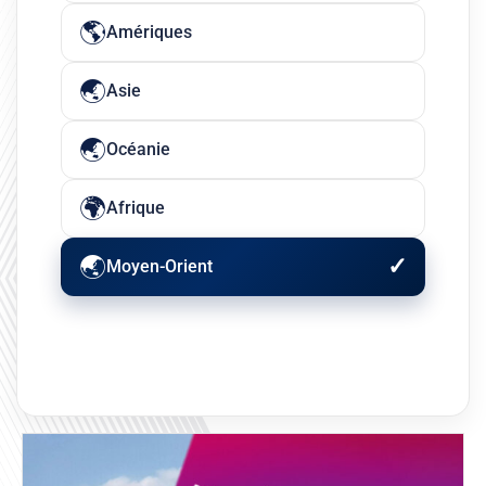
Amériques
Asie
Océanie
Afrique
Moyen-Orient