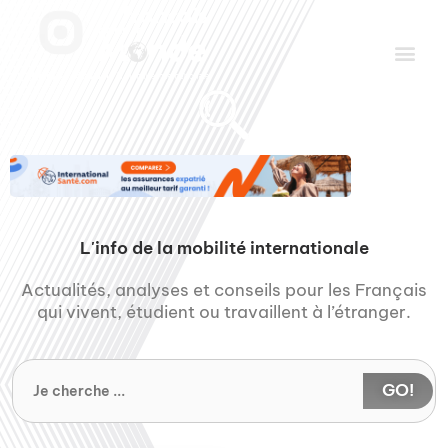
Aller
Men
au
contenu
Le Club des Partenaires
Communiquez avec FDLM Pub
L'info de la mobilité internationale
Actualités, analyses et conseils pour les Français
qui vivent, étudient ou travaillent à l’étranger.
GO!