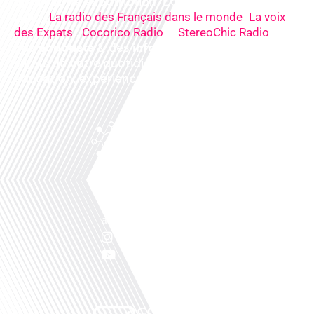
mieux votre expatriation. Ecoutez nos
radios
en
ligne (
,
La radio des Français dans le monde
La voix
,
&
),
des Expats
Cocorico Radio
StereoChic Radio
nos
podcasts
& des
informations
sur tous les
sujets de votre quotidien : ,santé, business,
éducation, expériences partagées, experts…
Facebook
Linkedin
X
Instagram
Youtube