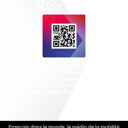
Français dans le monde
, le média de la mobilité
internationale est un média LIBRE &
INDEPENDANT. Pour soutenir notre travail, vous
pouvez réaliser un don à notre association :
Un
petit geste pour de faire avancer un GRAND
projet !
Français dans le monde, le média de la mobilité