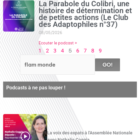
La Parabole du Colibri, une
histoire de détermination et
de petites actions (Le Club
des Adaptophiles n°37)
08/05/2026
Ecouter le podcast »
5
1
2
3
4
6
7
8
9
GO!
Podcasts à ne pas louper !
La voix des expats à l'Assemblée Nationale
avec Nathalie Coggia