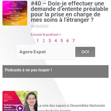
#40 – Dois-je effectuer une
demande d’entente préalable
pour la prise en charge de
mes soins à l’étranger ?
18/09/2025
Ecouter le podcast »
2
1
3
4
5
6
7
GO!
Podcasts à ne pas louper !
La voix des expats à l'Assemblée Nationale