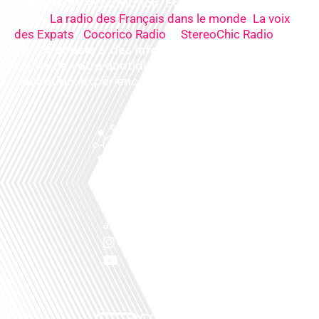
mieux votre expatriation. Ecoutez nos
radios
en
ligne (
,
La radio des Français dans le monde
La voix
,
&
),
des Expats
Cocorico Radio
StereoChic Radio
nos
podcasts
& des
informations
sur tous les
sujets de votre quotidien : ,santé, business,
éducation, expériences partagées, experts…
Facebook
Linkedin
X
Instagram
Youtube