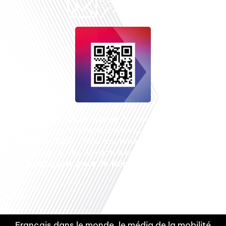
Français dans le monde
, le média de la mobilité
internationale est un média LIBRE &
INDEPENDANT. Pour soutenir notre travail, vous
pouvez réaliser un don à notre association :
Un
petit geste pour de faire avancer un GRAND
projet !
Français dans le monde, le média de la mobilité