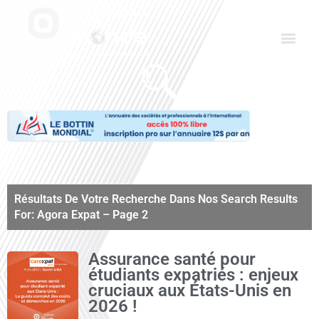
Aller
Men
au
contenu
Le Club des Partenaires
Communiquez avec FDLM Pub
Résultats De Votre Recherche Dans Nos Search Results
For: Agora Expat – Page 2
Page
Page
Page
Page
Page
Page
Page
Assurance santé pour
étudiants expatriés : enjeux
cruciaux aux États-Unis en
2026 !