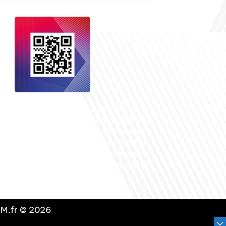
nçais dans le monde
, le média de la
 internationale est un média LIBRE &
NDANT. Pour soutenir notre travail,
vous pouvez réaliser un don à notre
ation :
Un petit geste pour de faire
avancer un GRAND projet !
DLM.fr © 2026