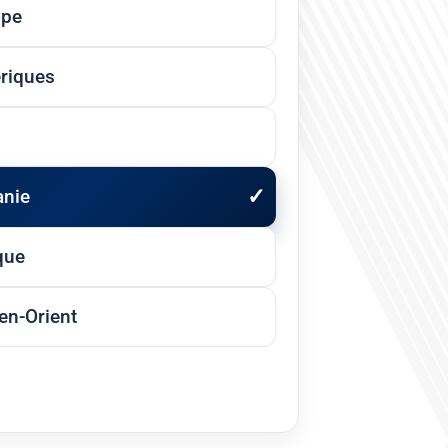
ope
riques
anie
que
n-Orient