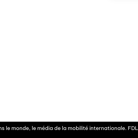
Facebook
Linkedin
X
Instagram
Fra
Youtube
mobilité
INDEPE
associ
s le monde, le média de la mobilité internationale. F