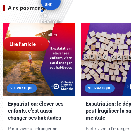
UNE
A ne pas manquer
VIE
PRATIQUE
•
23 juillet
2026
Lire l'article
VIE PRATIQUE
VIE PRATIQUE
Expatriation: élever ses
Expatriation: le dé
enfants, c’est aussi
peut fragiliser la s
changer ses habitudes
mentale
Partir vivre à l’étranger ne
Partir vivre à l’étranger