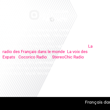
Français dans le monde, le média de la
mobilité internationale
. Préparez votre
départ, vivez mieux votre
expatriation. Ecoutez nos
radios
en ligne (
La
,
radio des Français dans le monde
La voix des
,
&
), nos
Expats
Cocorico Radio
StereoChic Radio
podcasts
& des
informations
sur tous les
sujets de votre quotidien : ,santé, business,
éducation, expériences partagées, experts…
Français dan