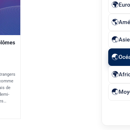
Eur
Amé
Asie
iplômes
Océ
Afri
trangers
e comme
ais de
Moye
demi-
les…