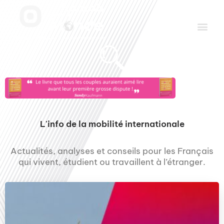
Aller
Men
au
contenu
Le Club des Partenaires
Communiquez avec FDLM Pub
L'info de la mobilité internationale
Actualités, analyses et conseils pour les Français
qui vivent, étudient ou travaillent à l’étranger.