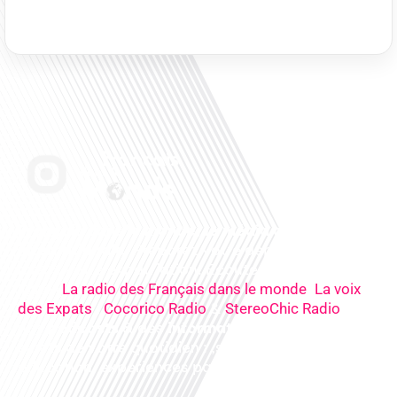
Français dans le monde, le média de la mobilité
internationale
. Préparez votre départ, vivez
mieux votre expatriation. Ecoutez nos
radios
en
ligne (
,
La radio des Français dans le monde
La voix
,
&
),
des Expats
Cocorico Radio
StereoChic Radio
nos
podcasts
& des
informations
sur tous les
sujets de votre quotidien : ,santé, business,
éducation, expériences partagées, experts…