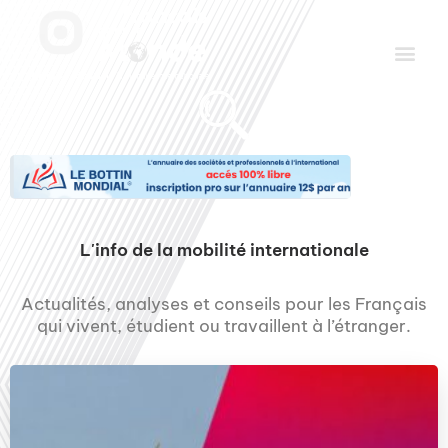
Aller
Men
au
contenu
Le Club des Partenaires
Communiquez avec FDLM Pub
L'info de la mobilité internationale
Actualités, analyses et conseils pour les Français
qui vivent, étudient ou travaillent à l’étranger.