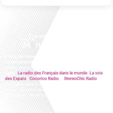
Français dans le monde, le média de la mobilité
internationale
. Préparez votre départ, vivez
mieux votre expatriation. Ecoutez nos
radios
en
ligne (
,
La radio des Français dans le monde
La voix
,
&
),
des Expats
Cocorico Radio
StereoChic Radio
nos
podcasts
& des
informations
sur tous les
sujets de votre quotidien : ,santé, business,
éducation, expériences partagées, experts…