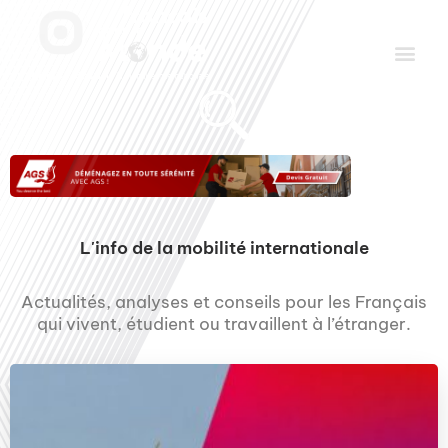
Aller
Men
au
contenu
Le Club des Partenaires
Communiquez avec FDLM Pub
L'info de la mobilité internationale
Actualités, analyses et conseils pour les Français
qui vivent, étudient ou travaillent à l’étranger.