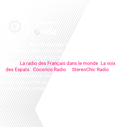
Français dans le monde, le média de la mobilité
internationale
. Préparez votre départ, vivez
mieux votre expatriation. Ecoutez nos
radios
en
ligne (
,
La radio des Français dans le monde
La voix
,
&
),
des Expats
Cocorico Radio
StereoChic Radio
nos
podcasts
& des
informations
sur tous les
sujets de votre quotidien : ,santé, business,
éducation, expériences partagées, experts…