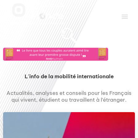
Aller
Men
au
contenu
Le Club des Partenaires
Communiquez avec FDLM Pub
L'info de la mobilité internationale
Actualités, analyses et conseils pour les Français
qui vivent, étudient ou travaillent à l’étranger.