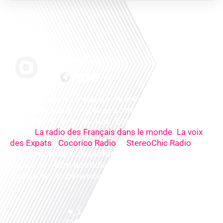
Français dans le monde, le média de la mobilité
internationale
. Préparez votre départ, vivez
mieux votre expatriation. Ecoutez nos
radios
en
ligne (
,
La radio des Français dans le monde
La voix
,
&
),
des Expats
Cocorico Radio
StereoChic Radio
nos
podcasts
& des
informations
sur tous les
sujets de votre quotidien : ,santé, business,
éducation, expériences partagées, experts…