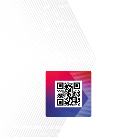
Linkedin
X
Instagram
Youtube
Français dans le monde
, le média de la mobilité
internationale est un média LIBRE &