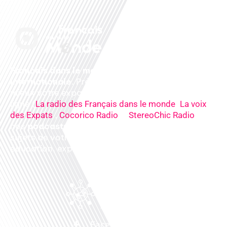
Français dans le monde, le média de la mobilité
internationale
. Préparez votre départ, vivez
mieux votre expatriation. Ecoutez nos
radios
en
ligne (
,
La radio des Français dans le monde
La voix
,
&
),
des Expats
Cocorico Radio
StereoChic Radio
nos
podcasts
& des
informations
sur tous les
sujets de votre quotidien : ,santé, business,
éducation, expériences partagées, experts…
Facebook