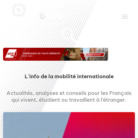
Aller
Men
au
contenu
Le Club des Partenaires
Communiquez avec FDLM Pub
L'info de la mobilité internationale
Actualités, analyses et conseils pour les Français
qui vivent, étudient ou travaillent à l’étranger.