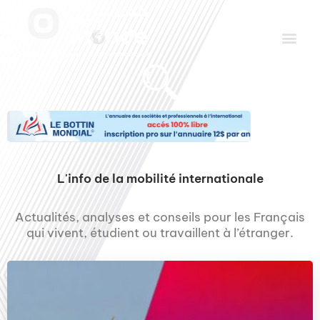
Aller
Men
au
contenu
Le Club des Partenaires
Communiquez avec FDLM Pub
L'info de la mobilité internationale
Actualités, analyses et conseils pour les Français
qui vivent, étudient ou travaillent à l’étranger.