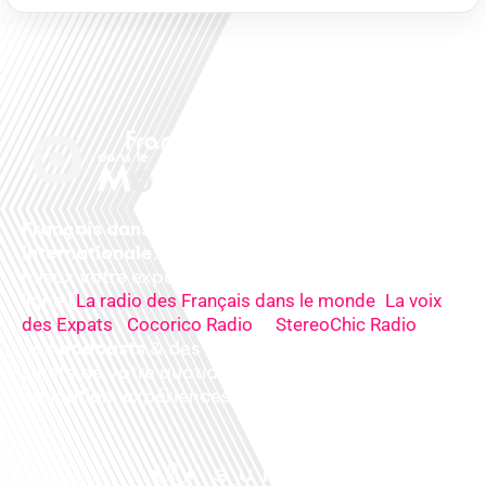
Français dans le monde, le média de la mobilité
internationale
. Préparez votre départ, vivez
mieux votre expatriation. Ecoutez nos
radios
en
ligne (
,
La radio des Français dans le monde
La voix
,
&
),
des Expats
Cocorico Radio
StereoChic Radio
nos
podcasts
& des
informations
sur tous les
sujets de votre quotidien : ,santé, business,
éducation, expériences partagées, experts…