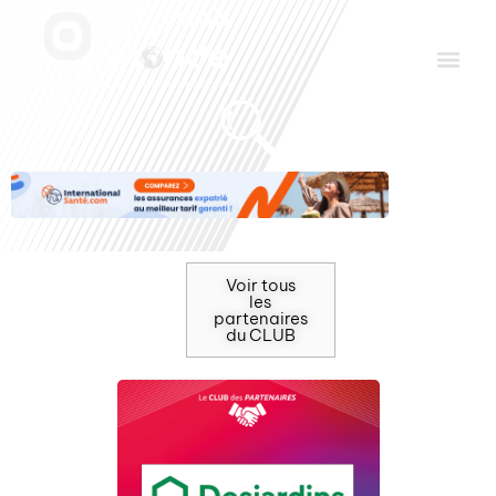
Aller
Men
au
contenu
Le Club des Partenaires
Communiquez avec FDLM Pub
Voir tous
les
partenaires
du CLUB