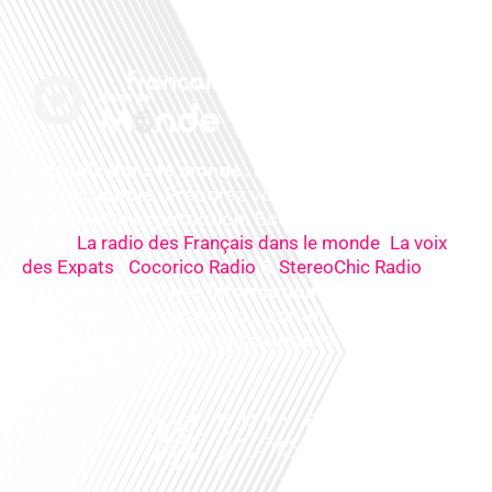
Français dans le monde, le média de la mobilité
internationale
. Préparez votre départ, vivez
mieux votre expatriation. Ecoutez nos
radios
en
ligne (
,
La radio des Français dans le monde
La voix
,
&
),
des Expats
Cocorico Radio
StereoChic Radio
nos
podcasts
& des
informations
sur tous les
sujets de votre quotidien : ,santé, business,
éducation, expériences partagées, experts…